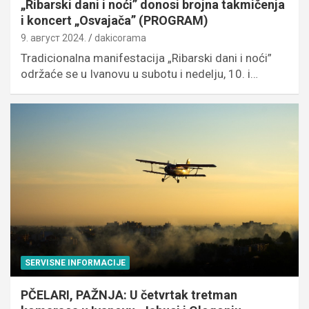
„Ribarski dani i noći” donosi brojna takmičenja
i koncert „Osvajača” (PROGRAM)
9. август 2024.
dakicorama
Tradicionalna manifestacija „Ribarski dani i noći”
održaće se u Ivanovu u subotu i nedelju, 10. i…
SERVISNE INFORMACIJE
PČELARI, PAŽNJA: U četvrtak tretman