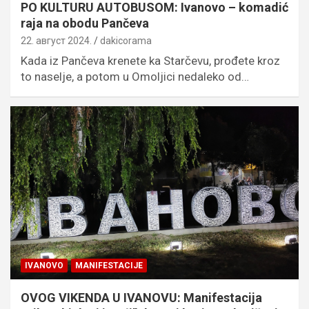
PO KULTURU AUTOBUSOM: Ivanovo – komadić
raja na obodu Pančeva
22. август 2024.
dakicorama
Kada iz Pančeva krenete ka Starčevu, prođete kroz
to naselje, a potom u Omoljici nedaleko od…
IVANOVO
MANIFESTACIJE
OVOG VIKENDA U IVANOVU: Manifestacija