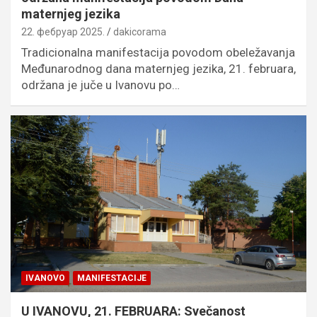
maternjeg jezika
22. фебруар 2025.
dakicorama
Tradicionalna manifestacija povodom obeležavanja
Međunarodnog dana maternjeg jezika, 21. februara,
održana je juče u Ivanovu po…
IVANOVO
MANIFESTACIJE
U IVANOVU, 21. FEBRUARA: Svečanost