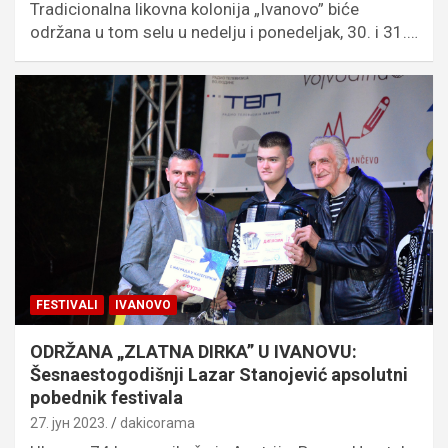
Tradicionalna likovna kolonija „Ivanovo” biće
održana u tom selu u nedelju i ponedeljak, 30. i 31.…
FESTIVALI
IVANOVO
ODRŽANA „ZLATNA DIRKA” U IVANOVU:
Šesnaestogodišnji Lazar Stanojević apsolutni
pobednik festivala
27. јун 2023.
dakicorama