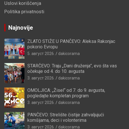
Uslovi korišćenja
Politika privatnosti
Najnovije
ZLATO STIŽE U PANČEVO: Aleksa Rakonjac
pokorio Evropu
5. август 2026.
dakicorama
STARČEVO: Traju „Dani druženja”, evo šta vas
očekuje od 4. do 10. avgusta
3. август 2026.
dakicorama
OMOLJICA: „Žisel“ od 7. do 9. avgusta,
pogledajte kompletan program
3. август 2026.
dakicorama
PANČEVO: Strelište čistije zahvaljujući
komšijama, deci i volonterima
3. август 2026.
dakicorama