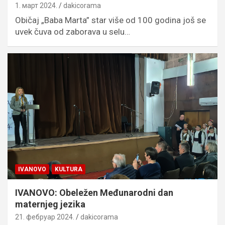
1. март 2024.
dakicorama
Običaj „Baba Marta” star više od 100 godina još se
uvek čuva od zaborava u selu…
IVANOVO
KULTURA
IVANOVO: Obeležen Međunarodni dan
maternjeg jezika
21. фебруар 2024.
dakicorama