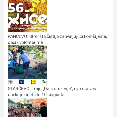
PANČEVO: Strelište čistije zahvaljujući komšijama,
deci i volonterima
STARČEVO: Traju „Dani druženja”, evo šta vas
očekuje od 4. do 10. avgusta