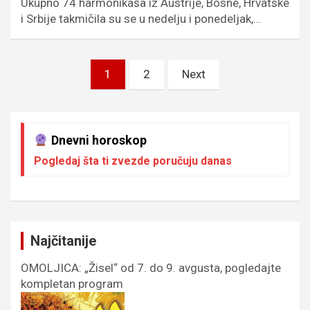
Ukupno 74 harmonikaša iz Austrije, Bosne, Hrvatske
i Srbije takmičila su se u nedelju i ponedeljak,…
Пагинација
1
2
Next
чланака
Dnevni horoskop
Pogledaj šta ti zvezde poručuju danas
Najčitanije
OMOLJICA: „Žisel“ od 7. do 9. avgusta, pogledajte
kompletan program