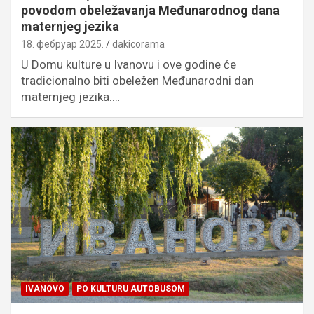
povodom obeležavanja Međunarodnog dana
maternjeg jezika
18. фебруар 2025.
dakicorama
U Domu kulture u Ivanovu i ove godine će
tradicionalno biti obeležen Međunarodni dan
maternjeg jezika.…
IVANOVO
PO KULTURU AUTOBUSOM