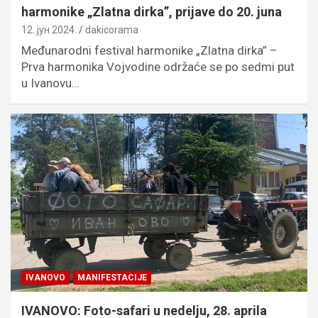
harmonike „Zlatna dirka”, prijave do 20. juna
12. јун 2024.
dakicorama
Međunarodni festival harmonike „Zlatna dirka” –
Prva harmonika Vojvodine održaće se po sedmi put
u Ivanovu…
IVANOVO
MANIFESTACIJE
IVANOVO: Foto-safari u nedelju, 28. aprila