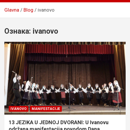
Glavna
Blog
ivanovo
Ознака:
ivanovo
IVANOVO
MANIFESTACIJE
13 JEZIKA U JEDNOJ DVORANI: U Ivanovu
održana manifestacija povodom Dana