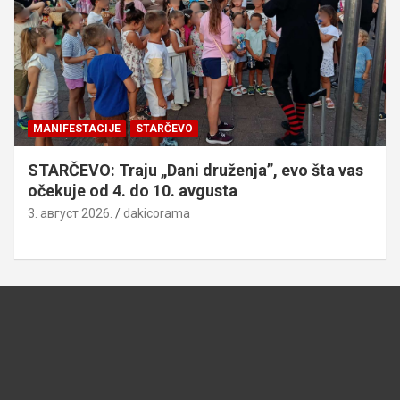
MANIFESTACIJE
STARČEVO
STARČEVO: Traju „Dani druženja”, evo šta vas
očekuje od 4. do 10. avgusta
3. август 2026.
dakicorama