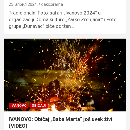
25. април 2024.
dakicorama
Tradicionalni Foto-safari „Ivanovo 2024” u
organizaciji Doma kulture „Žarko Zrenjanin” i Foto
grupe „Dunavac” biće održan…
IVANOVO
OBIČAJI
IVANOVO: Običaj „Baba Marta” još uvek živi
(VIDEO)