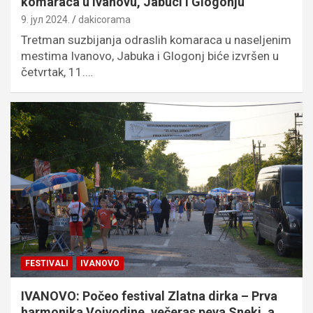
komaraca u Ivanovu, Jabuci i Glogonju
9. јул 2024.
dakicorama
Tretman suzbijanja odraslih komaraca u naseljenim
mestima Ivanovo, Jabuka i Glogonj biće izvršen u
četvrtak, 11.…
FESTIVALI
IVANOVO
IVANOVO: Počeo festival Zlatna dirka – Prva
harmonika Vojvodine, večeras peva Sneki, a