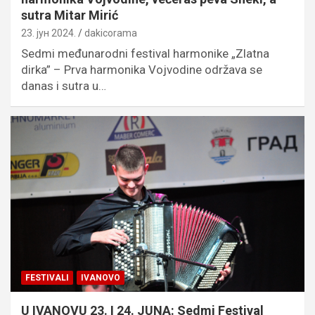
sutra Mitar Mirić
23. јун 2024.
dakicorama
Sedmi međunarodni festival harmonike „Zlatna
dirka” – Prva harmonika Vojvodine održava se
danas i sutra u…
FESTIVALI
IVANOVO
U IVANOVU 23. I 24. JUNA: Sedmi Festival