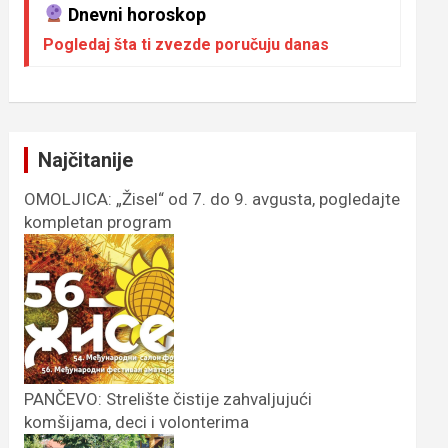
Dnevni horoskop
Pogledaj šta ti zvezde poručuju danas
Najčitanije
OMOLJICA: „Žisel“ od 7. do 9. avgusta, pogledajte
kompletan program
PANČEVO: Strelište čistije zahvaljujući
komšijama, deci i volonterima