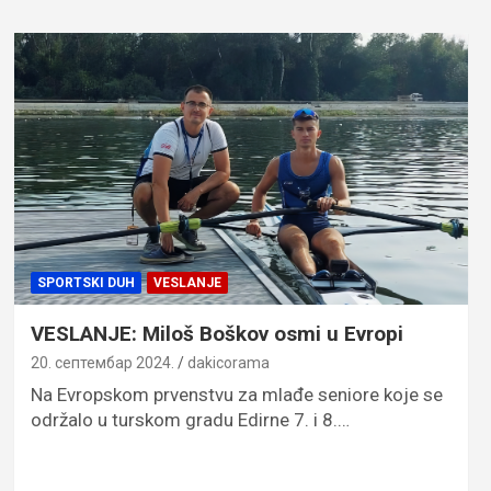
SPORTSKI DUH
VESLANJE
VESLANJE: Miloš Boškov osmi u Evropi
20. септембар 2024.
dakicorama
Na Evropskom prvenstvu za mlađe seniore koje se
održalo u turskom gradu Edirne 7. i 8.…