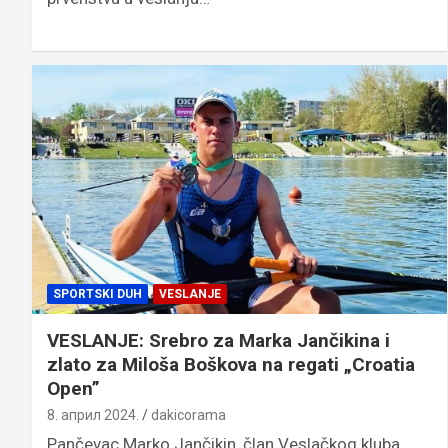
SPORTSKI DUH
VESLANJE
VESLANJE: Srebro za Marka Jančikina i
zlato za Miloša Boškova na regati „Croatia
Open”
8. април 2024.
dakicorama
Pančevac Marko Jančikin, član Veslačkog kluba