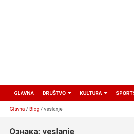
GLAVNA
DRUŠTVO
KULTURA
SPORT
Glavna
Blog
veslanje
Ознака:
veslanje