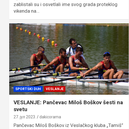
zablistali su i osvetlali ime svog grada proteklog
vikenda na…
SPORTSKI DUH
VESLANJE
VESLANJE: Pančevac Miloš Boškov šesti na
svetu
27. јул 2023.
dakicorama
Pančevac Miloš Boškov iz Veslačkog kluba „Tamiš”