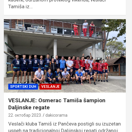
Tamiša iz…
SPORTSKI DUH
VESLANJE
VESLANJE: Osmerac Tamiša šampion
Daljinske regate
22. октобар 2023.
dakicorama
Veslači kluba Tamiš iz Pančeva postigli su izuzetan
uspeh na tradicionalnoj Daljinskoj regati održanoj