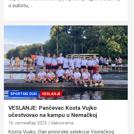
u subotu,…
SPORTSKI DUH
VESLANJE
VESLANJE: Pančevac Kosta Vujko
učestvovao na kampu u Nemačkoj
16. септембар 2023.
dakicorama
Kosta Vujko, član pionirske selekcije Veslačkog