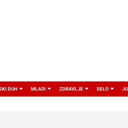
SKI DUH
MLADI
ZDRAVLJE
SELO
JU