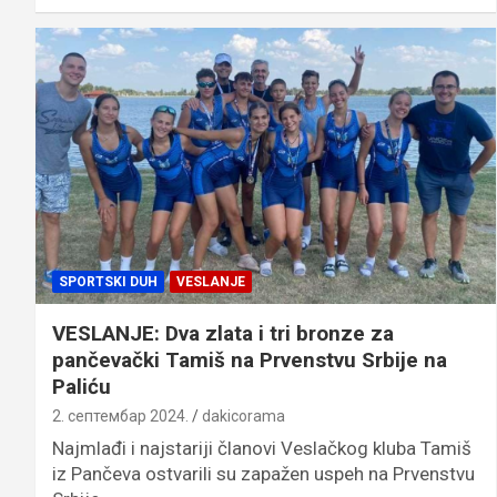
SPORTSKI DUH
VESLANJE
VESLANJE: Dva zlata i tri bronze za
pančevački Tamiš na Prvenstvu Srbije na
Paliću
2. септембар 2024.
dakicorama
Najmlađi i najstariji članovi Veslačkog kluba Tamiš
iz Pančeva ostvarili su zapažen uspeh na Prvenstvu