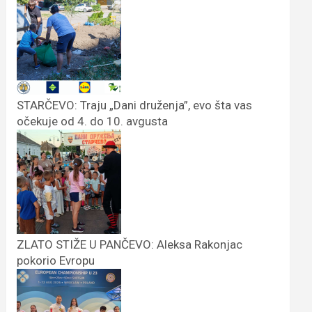
STARČEVO: Traju „Dani druženja”, evo šta vas
očekuje od 4. do 10. avgusta
ZLATO STIŽE U PANČEVO: Aleksa Rakonjac
pokorio Evropu