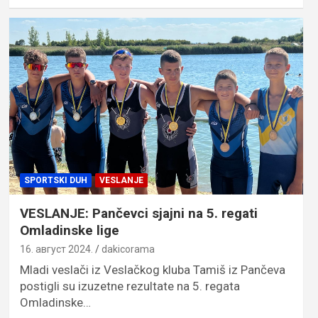
SPORTSKI DUH
VESLANJE
VESLANJE: Pančevci sjajni na 5. regati
Omladinske lige
16. август 2024.
dakicorama
Mladi veslači iz Veslačkog kluba Tamiš iz Pančeva
postigli su izuzetne rezultate na 5. regata
Omladinske…