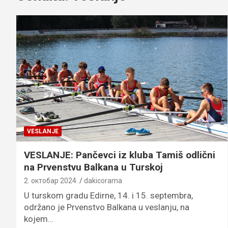
VESLANJE
VESLANJE: Pančevci iz kluba Tamiš odlični
na Prvenstvu Balkana u Turskoj
2. октобар 2024.
dakicorama
U turskom gradu Edirne, 14. i 15. septembra,
održano je Prvenstvo Balkana u veslanju, na
kojem…