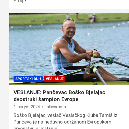
Srbije…
SPORTSKI DUH
VESLANJE
VESLANJE: Pančevac Boško Bjelajac
dvostruki šampion Evrope
1. август 2024.
dakicorama
Boško Bjelajac, veslač Veslačkog Kluba Tamiš iz
Pančeva je na nedavno održanom Evropskom
prvenstvu u veslanju…