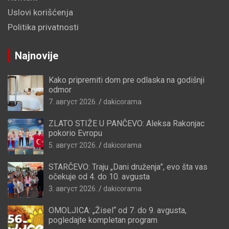
Uslovi korišćenja
Politika privatnosti
Najnovije
Kako pripremiti dom pre odlaska na godišnji
odmor
7. август 2026.
dakicorama
ZLATO STIŽE U PANČEVO: Aleksa Rakonjac
pokorio Evropu
5. август 2026.
dakicorama
STARČEVO: Traju „Dani druženja”, evo šta vas
očekuje od 4. do 10. avgusta
3. август 2026.
dakicorama
OMOLJICA: „Žisel“ od 7. do 9. avgusta,
pogledajte kompletan program