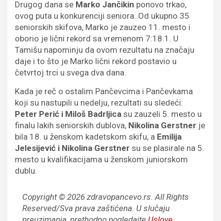
Drugog dana se
Marko Jančikin
ponovo trkao,
ovog puta u konkurenciji seniora. Od ukupno 35
seniorskih skifova, Marko je zauzeo 11. mesto i
oborio je lični rekord sa vremenom 7:18.1. U
Tamišu napominju da ovom rezultatu na značaju
daje i to što je Marko lični rekord postavio u
četvrtoj trci u svega dva dana.
Kada je reč o ostalim Pančevcima i Pančevkama
koji su nastupili u nedelju, rezultati su sledeći:
Peter Perić i Miloš Badrljica
su zauzeli 5. mesto u
finalu lakih seniorskih dublova,
Nikolina Gerstner
je
bila 18. u ženskom kadetskom skifu, a
Emilija
Jelesijević i Nikolina Gerstner
su se plasirale na 5.
mesto u kvalifikacijama u ženskom juniorskom
dublu.
Copyright © 2026 zdravopancevo.rs. All Rights
Reserved/Sva prava zaštićena.
U slučaju
preuzimanja, prethodno pogledajte
Uslove