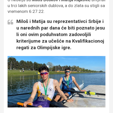
u trci lakih seniorskih dublova, a do zlata su stigli sa
vremenom 6:27.22.
Miloš i Matija su reprezentativci Srbije i
u narednih par dana će biti poznato jesu
li oni ovim poduhvatom zadovoljili
kriterijume za učešće na Kvalifikacionoj
regati za Olimpijske igre.