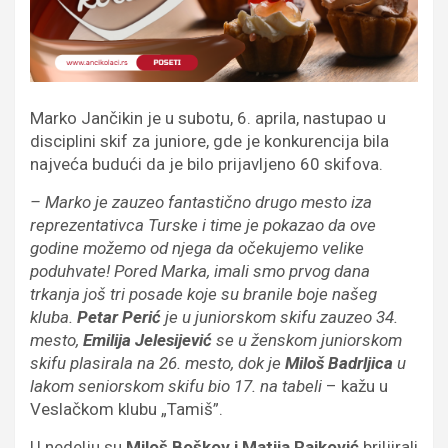
Marko Jančikin je u subotu, 6. aprila, nastupao u
disciplini skif za juniore, gde je konkurencija bila
najveća budući da je bilo prijavljeno 60 skifova.
– Marko je zauzeo fantastično drugo mesto iza
reprezentativca Turske i time je pokazao da ove
godine možemo od njega da očekujemo velike
poduhvate! Pored Marka, imali smo prvog dana
trkanja još tri posade koje su branile boje našeg
kluba.
Petar Perić
je u juniorskom skifu zauzeo 34.
mesto,
Emilija Jelesijević
se u ženskom juniorskom
skifu plasirala na 26. mesto, dok je
Miloš Badrljica
u
lakom seniorskom skifu bio 17. na tabeli
– kažu u
Veslačkom klubu „Tamiš”.
U nedelju su
Miloš Boškov i Matija Rajković
briljirali