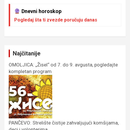
Dnevni horoskop
Pogledaj šta ti zvezde poručuju danas
Najčitanije
OMOLJICA: „Žisel“ od 7. do 9. avgusta, pogledajte
kompletan program
PANČEVO: Strelište čistije zahvaljujući komšijama,
deci i volonterima