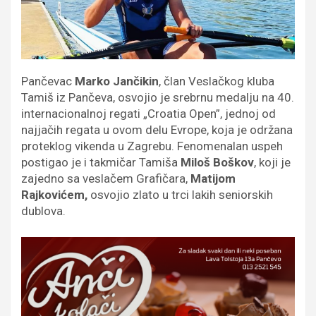
Pančevac
Marko Jančikin
, član Veslačkog kluba
Tamiš iz Pančeva, osvojio je srebrnu medalju na 40.
internacionalnoj regati „Croatia Open”, jednoj od
najjačih regata u ovom delu Evrope, koja je održana
proteklog vikenda u Zagrebu. Fenomenalan uspeh
postigao je i takmičar Tamiša
Miloš Boškov
, koji je
zajedno sa veslačem Grafičara,
Matijom
Rajkovićem,
osvojio zlato u trci lakih seniorskih
dublova.