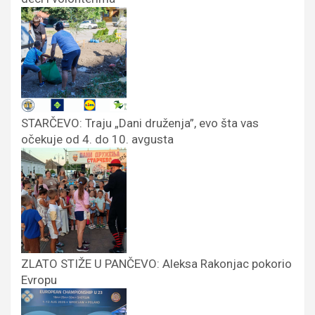
STARČEVO: Traju „Dani druženja”, evo šta vas
očekuje od 4. do 10. avgusta
ZLATO STIŽE U PANČEVO: Aleksa Rakonjac pokorio
Evropu