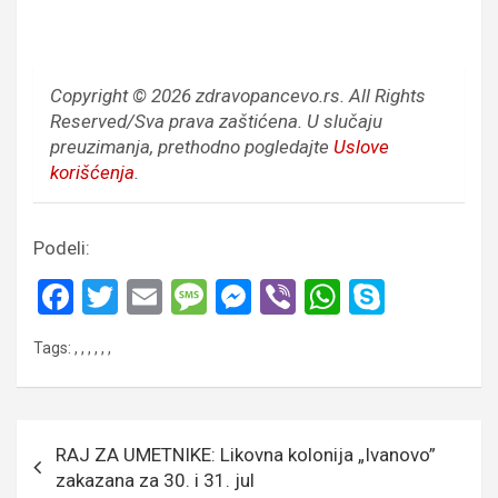
Copyright © 2026 zdravopancevo.rs. All Rights
Reserved/Sva prava zaštićena.
U slučaju
preuzimanja, prethodno pogledajte
Uslove
korišćenja
.
Podeli:
F
T
E
M
M
Vi
W
S
a
wi
m
es
es
b
h
ky
Tags:
,
,
,
,
,
,
ce
tt
ail
s
se
er
at
p
b
er
a
n
s
e
o
g
g
A
Кретање
RAJ ZA UMETNIKE: Likovna kolonija „Ivanovo”
o
e
er
p
чланка
zakazana za 30. i 31. jul