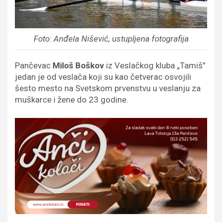
Foto: Anđela Nišević, ustupljena fotografija
Pančevac
Miloš Boškov
iz Veslačkog kluba „Tamiš”
jedan je od veslača koji su kao četverac osvojili
šesto mesto na Svetskom prvenstvu u veslanju za
muškarce i žene do 23 godine.