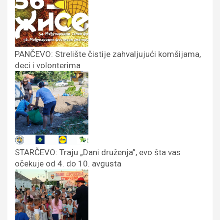
PANČEVO: Strelište čistije zahvaljujući komšijama,
deci i volonterima
STARČEVO: Traju „Dani druženja”, evo šta vas
očekuje od 4. do 10. avgusta