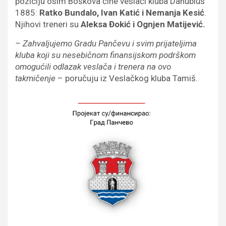
poziciju osim Boškova čine veslači kluba Danubius
1885:
Ratko Bundalo, Ivan Katić i Nemanja Kesić
.
Njihovi treneri su
Aleksa Đokić i Ognjen Matijević.
– Zahvaljujemo Gradu Pančevu i svim prijateljima
kluba koji su nesebičnom finansijskom podrškom
omogućili odlazak veslača i trenera na ovo
takmičenje
– poručuju iz Veslačkog kluba Tamiš.