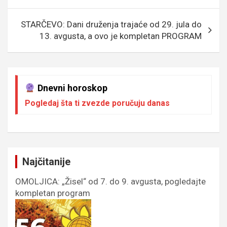
k
p
STARČEVO: Dani druženja trajaće od 29. jula do
13. avgusta, a ovo je kompletan PROGRAM
Dnevni horoskop
Pogledaj šta ti zvezde poručuju danas
Najčitanije
OMOLJICA: „Žisel“ od 7. do 9. avgusta, pogledajte
kompletan program