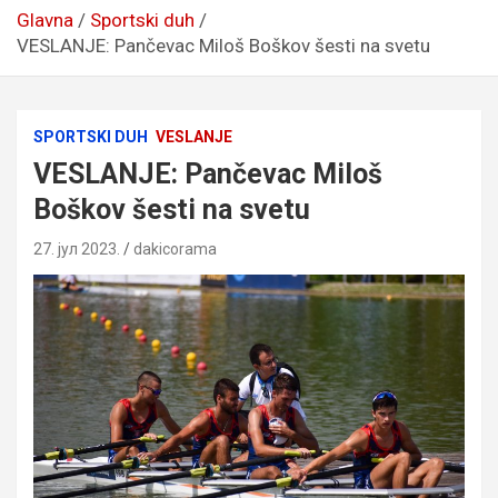
Glavna
Sportski duh
VESLANJE: Pančevac Miloš Boškov šesti na svetu
SPORTSKI DUH
VESLANJE
VESLANJE: Pančevac Miloš
Boškov šesti na svetu
27. јул 2023.
dakicorama