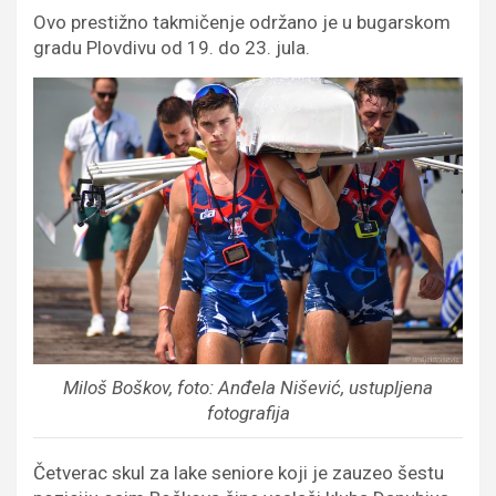
Ovo prestižno takmičenje održano je u bugarskom
gradu Plovdivu od 19. do 23. jula.
Miloš Boškov, foto: Anđela Nišević, ustupljena
fotografija
Četverac skul za lake seniore koji je zauzeo šestu