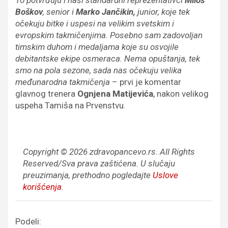
Boškov
, senior i
Marko Jančikin,
junior, koje tek
očekuju bitke i uspesi na velikim svetskim i
evropskim takmičenjima. Posebno sam zadovoljan
timskim duhom i medaljama koje su osvojile
debitantske ekipe osmeraca. Nema opuštanja, tek
smo na pola sezone, sada nas očekuju velika
međunarodna takmičenja
– prvi je komentar
glavnog trenera
Ognjena Matijevića
, nakon velikog
uspeha Tamiša na Prvenstvu.
Copyright © 2026 zdravopancevo.rs. All Rights
Reserved/Sva prava zaštićena.
U slučaju
preuzimanja, prethodno pogledajte
Uslove
korišćenja
.
Podeli: