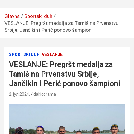
Glavna
Sportski duh
VESLANJE: Pregršt medalja za Tamiš na Prvenstvu
Srbije, Jančikin i Perić ponovo šampioni
SPORTSKI DUH
VESLANJE
VESLANJE: Pregršt medalja za
Tamiš na Prvenstvu Srbije,
Jančikin i Perić ponovo šampioni
2. јул 2024.
dakicorama