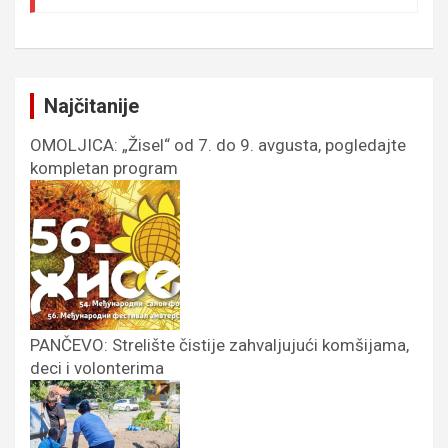
Najčitanije
OMOLJICA: „Žisel“ od 7. do 9. avgusta, pogledajte
kompletan program
PANČEVO: Strelište čistije zahvaljujući komšijama,
deci i volonterima