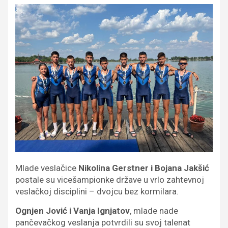
Mlade veslačice
Nikolina Gerstner i Bojana Jakšić
postale su vicešampionke države u vrlo zahtevnoj
veslačkoj disciplini – dvojcu bez kormilara.
Ognjen Jović i Vanja Ignjatov
, mlade nade
pančevačkog veslanja potvrdili su svoj talenat