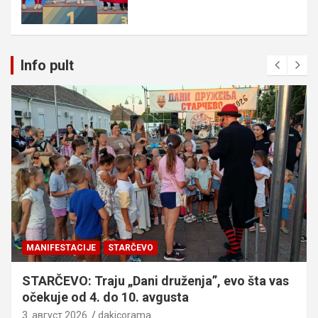
Info pult
MANIFESTACIJE
STARČEVO
STARČEVO: Traju „Dani druženja”, evo šta vas
očekuje od 4. do 10. avgusta
3. август 2026.
dakicorama