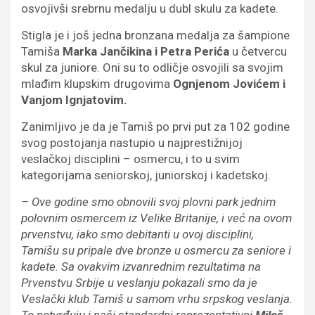
osvojivši srebrnu medalju u dubl skulu za kadete.
Stigla je i još jedna bronzana medalja za šampione
Tamiša
Marka Jančikina i Petra Perića
u četvercu
skul za juniore. Oni su to odličje osvojili sa svojim
mlađim klupskim drugovima
Ognjenom Jovićem i
Vanjom Ignjatovim.
Zanimljivo je da je Tamiš po prvi put za 102 godine
svog postojanja nastupio u najprestižnijoj
veslačkoj disciplini – osmercu, i to u svim
kategorijama seniorskoj, juniorskoj i kadetskoj.
– Ove godine smo obnovili svoj plovni park jednim
polovnim osmercem iz Velike Britanije, i već na ovom
prvenstvu, iako smo debitanti u ovoj disciplini,
Tamišu su pripale dve bronze u osmercu za seniore i
kadete. Sa ovakvim izvanrednim rezultatima na
Prvenstvu Srbije u veslanju pokazali smo da je
Veslački klub Tamiš u samom vrhu srpskog veslanja.
To potvrđuju i naši standardni reprezentativci
Miloš