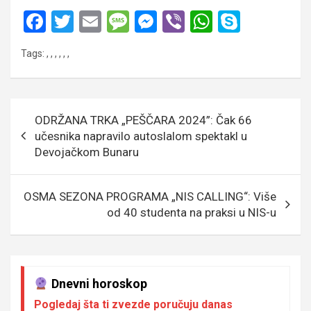
F
T
E
M
M
Vi
W
S
a
wi
m
es
es
b
h
ky
Tags:
,
,
,
,
,
,
ce
tt
ail
s
se
er
at
p
b
er
a
n
s
e
o
g
g
A
Кретање
ODRŽANA TRKA „PEŠČARA 2024”: Čak 66
o
e
er
p
чланка
učesnika napravilo autoslalom spektakl u
k
p
Devojačkom Bunaru
OSMA SEZONA PROGRAMA „NIS CALLING“: Više
od 40 studenta na praksi u NIS-u
Dnevni horoskop
Pogledaj šta ti zvezde poručuju danas