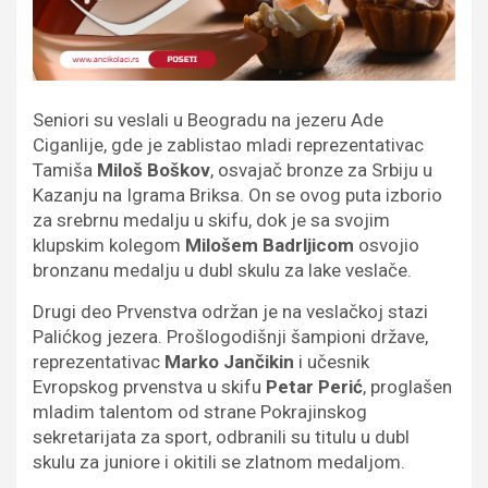
Seniori su veslali u Beogradu na jezeru Ade
Ciganlije, gde je zablistao mladi reprezentativac
Tamiša
Miloš Boškov
, osvajač bronze za Srbiju u
Kazanju na Igrama Briksa. On se ovog puta izborio
za srebrnu medalju u skifu, dok je sa svojim
klupskim kolegom
Milošem Badrljicom
osvojio
bronzanu medalju u dubl skulu za lake veslače.
Drugi deo Prvenstva održan je na veslačkoj stazi
Palićkog jezera. Prošlogodišnji šampioni države,
reprezentativac
Marko Jančikin
i učesnik
Evropskog prvenstva u skifu
Petar Perić
, proglašen
mladim talentom od strane Pokrajinskog
sekretarijata za sport, odbranili su titulu u dubl
skulu za juniore i okitili se zlatnom medaljom.