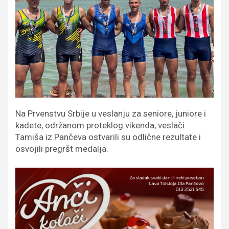
Na Prvenstvu Srbije u veslanju za seniore, juniore i
kadete, održanom proteklog vikenda, veslači
Tamiša iz Pančeva ostvarili su odlične rezultate i
osvojili pregršt medalja.