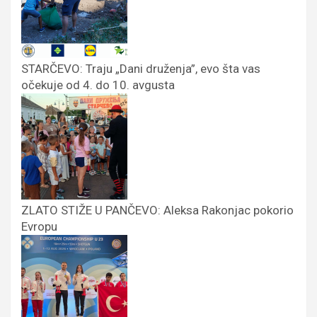
STARČEVO: Traju „Dani druženja”, evo šta vas
očekuje od 4. do 10. avgusta
ZLATO STIŽE U PANČEVO: Aleksa Rakonjac pokorio
Evropu