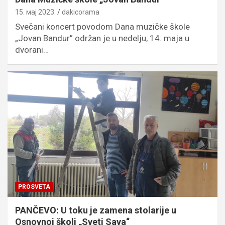
15. мај 2023.
dakicorama
Svečani koncert povodom Dana muzičke škole
„Jovan Bandur” održan je u nedelju, 14. maja u
dvorani…
PROSVETA
PANČEVO: U toku je zamena stolarije u
Osnovnoj školi „Sveti Sava“