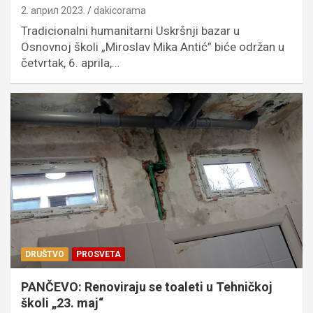
2. април 2023.
dakicorama
Tradicionalni humanitarni Uskršnji bazar u
Osnovnoj školi „Miroslav Mika Antić” biće održan u
četvrtak, 6. aprila,…
DRUŠTVO
PROSVETA
PANČEVO: Renoviraju se toaleti u Tehničkoj
školi „23. maj“