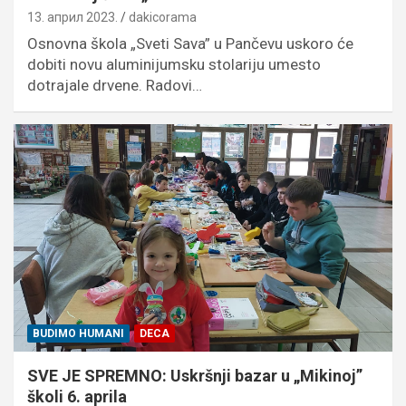
13. април 2023.
dakicorama
Osnovna škola „Sveti Sava” u Pančevu uskoro će
dobiti novu aluminijumsku stolariju umesto
dotrajale drvene. Radovi…
BUDIMO HUMANI
DECA
SVE JE SPREMNO: Uskršnji bazar u „Mikinoj”
školi 6. aprila