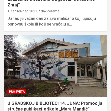
Zmaj“
1. септембар 2023.
dakicorama
Danas je važan dan za sve mališane koji upisuju
osnovnu školu ili koji se vraćaju u…
PROSVETA
U GRADSKOJ BIBLIOTECI 14. JUNA: Promocija
stručne publikacije škole „Mara Mandić”