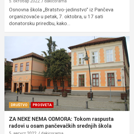
5. октобар 2022.
dakicorama
Osnovna škola „Bratstvo-jedinstvo” iz Pančeva
organizovaće u petak, 7. oktobra, u 17 sati
donatorsku priredbu, kako…
DRUŠTVO
PROSVETA
ZA NEKE NEMA ODMORA: Tokom raspusta
radovi u osam pančevačkih srednjih škola
5. август 2022.
dakicorama