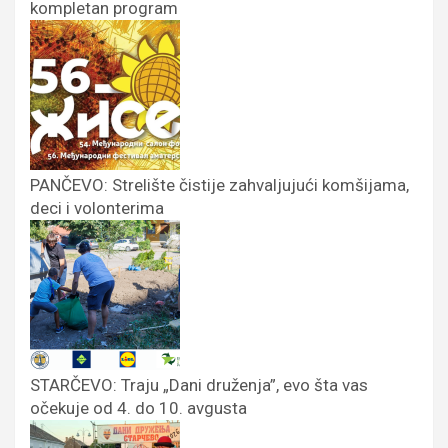
kompletan program
PANČEVO: Strelište čistije zahvaljujući komšijama,
deci i volonterima
STARČEVO: Traju „Dani druženja”, evo šta vas
očekuje od 4. do 10. avgusta