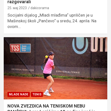
razgovarali
25. мај 2023.
dakicorama
Socijalni dijalog „Mladi mlađima“ upriličen je u
Mašinskoj školi „Pančevo“ u sredu, 24. aprila. Na
ovom…
MLADE NADE
TENIS
NOVA ZVEZDICA NA TENISKOM NEBU