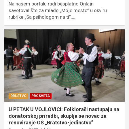
Na našem portalu radi besplatno Onlajn
savetovalište za mlade „Moje mesto” u okviru
rubrike „Sa psihologom na ti”.…
DRUŠTVO
PROSVETA
U PETAК U VOJLOVICI: Folkloraši nastupaju na
donatorskoj priredbi, skuplja se novac za
renoviranje OŠ „Bratstvo-jedinstvo”