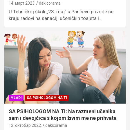
14. март 2023.
dakicorama
U Tehničkoj školi „23. maj” u Pančevu privode se
kraju radovi na sanaciji učeničkih toaleta i…
MLADI
SA PSIHOLOGOM NA TI
SA PSIHOLOGOM NA TI: Na razmeni učenika
sam i devojčica s kojom živim me ne prihvata
12. октобар 2022.
dakicorama