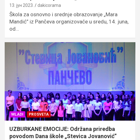
13. јун 2023.
dakicorama
Škola za osnovno i srednje obrazovanje „Mara
Mandić” iz Pančeva organizovaće u sredu, 14. juna,
od…
MLADI
PROSVETA
UZBURKANE EMOCIJE: Održana priredba
povodom Dana škole „Stevica Jovanović”