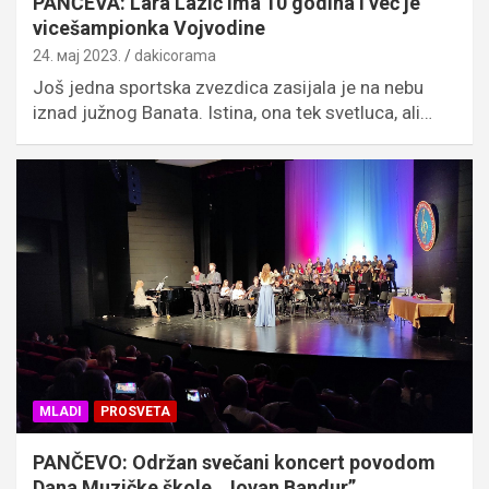
PANČEVA: Lara Lazić ima 10 godina i već je
vicešampionka Vojvodine
24. мај 2023.
dakicorama
Još jedna sportska zvezdica zasijala je na nebu
iznad južnog Banata. Istina, ona tek svetluca, ali…
MLADI
PROSVETA
PANČEVO: Održan svečani koncert povodom
Dana Muzičke škole „Jovan Bandur”