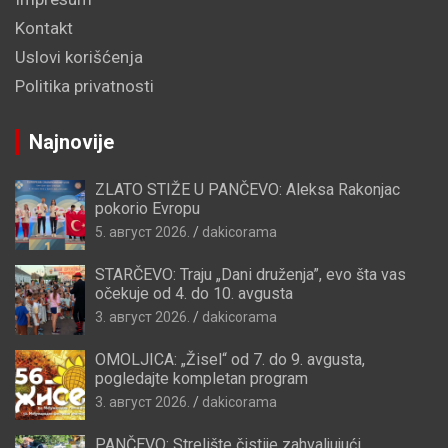
Kontakt
Uslovi korišćenja
Politika privatnosti
Najnovije
ZLATO STIŽE U PANČEVO: Aleksa Rakonjac
pokorio Evropu
5. август 2026.
dakicorama
STARČEVO: Traju „Dani druženja”, evo šta vas
očekuje od 4. do 10. avgusta
3. август 2026.
dakicorama
OMOLJICA: „Žisel“ od 7. do 9. avgusta,
pogledajte kompletan program
3. август 2026.
dakicorama
PANČEVO: Strelište čistije zahvaljujući