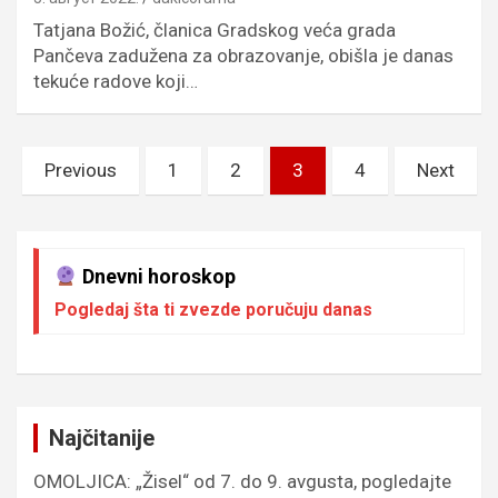
Tatjana Božić, članica Gradskog veća grada
Pančeva zadužena za obrazovanje, obišla je danas
tekuće radove koji…
Пагинација
Previous
1
2
3
4
Next
чланака
Dnevni horoskop
Pogledaj šta ti zvezde poručuju danas
Najčitanije
OMOLJICA: „Žisel“ od 7. do 9. avgusta, pogledajte