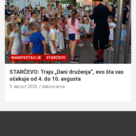
MANIFESTACIJE
STARČEVO
STARČEVO: Traju „Dani druženja”, evo šta vas
očekuje od 4. do 10. avgusta
3. август 2026.
dakicorama