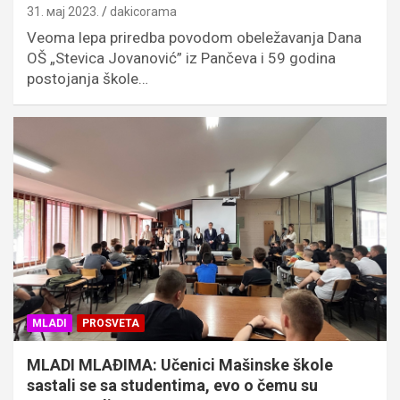
31. мај 2023.
dakicorama
Veoma lepa priredba povodom obeležavanja Dana
OŠ „Stevica Jovanović” iz Pančeva i 59 godina
postojanja škole…
MLADI
PROSVETA
MLADI MLAĐIMA: Učenici Mašinske škole
sastali se sa studentima, evo o čemu su