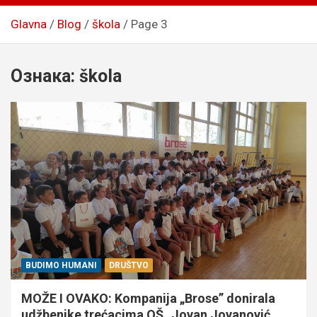
Glavna
Blog
škola
Page 3
Ознака:
škola
BUDIMO HUMANI
DRUŠTVO
MOŽE I OVAKO: Kompanija „Brose” donirala
udžbenike trećacima OŠ „Jovan Jovanović