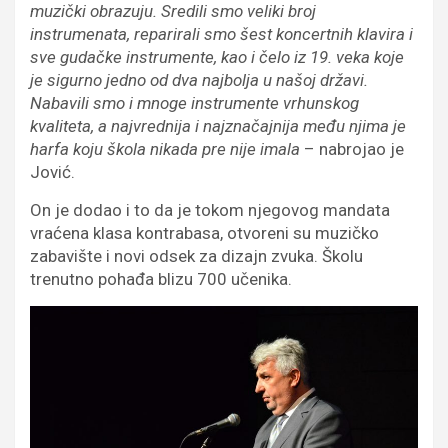
muzički obrazuju. Sredili smo veliki broj
instrumenata, reparirali smo šest koncertnih klavira i
sve gudačke instrumente, kao i čelo iz 19. veka koje
je sigurno jedno od dva najbolja u našoj državi.
Nabavili smo i mnoge instrumente vrhunskog
kvaliteta, a najvrednija i najznačajnija među njima je
harfa koju škola nikada pre nije imala
– nabrojao je
Jović.
On je dodao i to da je tokom njegovog mandata
vraćena klasa kontrabasa, otvoreni su muzičko
zabavište i novi odsek za dizajn zvuka. Školu
trenutno pohađa blizu 700 učenika.