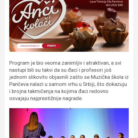
Program je bio veoma zanimljiv i atraktivan, a svi
nastupi bili su takvi da su đaci i profesori još
jednom slikovito objasnili zašto se Muzička škola iz
Pančeva nalazi u samom vrhu u Srbiji, što dokazuju
i brojna takmičenja na kojima đaci redovno
osvajaju najprestižnije nagrade.