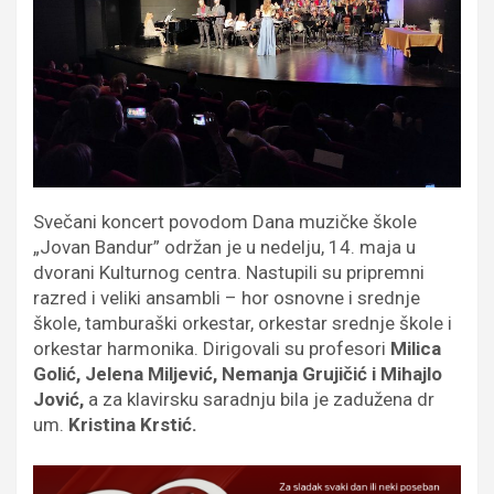
Svečani koncert povodom Dana muzičke škole
„Jovan Bandur” održan je u nedelju, 14. maja u
dvorani Kulturnog centra. Nastupili su pripremni
razred i veliki ansambli – hor osnovne i srednje
škole, tamburaški orkestar, orkestar srednje škole i
orkestar harmonika. Dirigovali su profesori
Milica
Golić, Jelena Miljević, Nemanja Grujičić i Mihajlo
Jović,
a za klavirsku saradnju bila je zadužena dr
um.
Kristina Krstić.