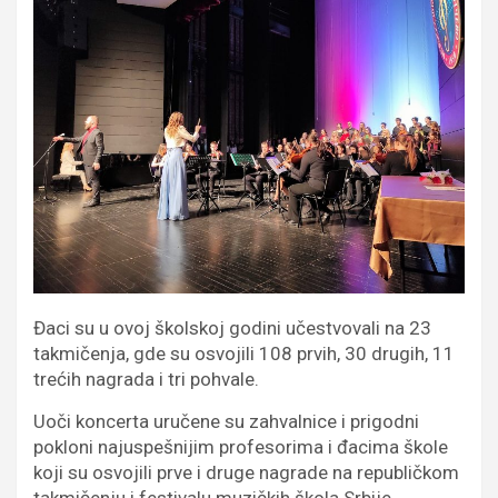
Đaci su u ovoj školskoj godini učestvovali na 23
takmičenja, gde su osvojili 108 prvih, 30 drugih, 11
trećih nagrada i tri pohvale.
Uoči koncerta uručene su zahvalnice i prigodni
pokloni najuspešnijim profesorima i đacima škole
koji su osvojili prve i druge nagrade na republičkom