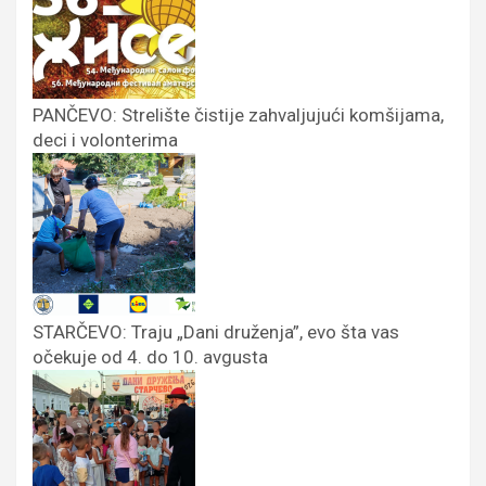
PANČEVO: Strelište čistije zahvaljujući komšijama,
deci i volonterima
STARČEVO: Traju „Dani druženja”, evo šta vas
očekuje od 4. do 10. avgusta