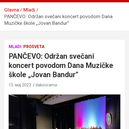
Glavna
Mladi
PANČEVO: Održan svečani koncert povodom Dana
Muzičke škole „Jovan Bandur”
MLADI
PROSVETA
PANČEVO: Održan svečani
koncert povodom Dana Muzičke
škole „Jovan Bandur”
15. мај 2023.
dakicorama