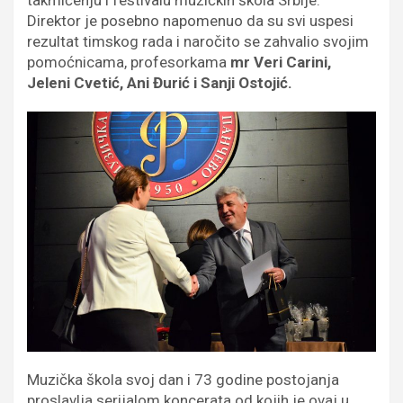
takmičenju i festivalu muzičkih škola Srbije.
Direktor je posebno napomenuo da su svi uspesi
rezultat timskog rada i naročito se zahvalio svojim
pomoćnicama, profesorkama
mr Veri Carini,
Jeleni Cvetić, Ani Đurić i Sanji Ostojić.
Muzička škola svoj dan i 73 godine postojanja
proslavlja serijalom koncerata od kojih je ovaj u