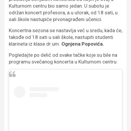
Kulturnom centru bio samo jedan. U subotu je
održan koncert profesora, a u utorak, od 18 sati, u
sali škole nastupiće prvonagrađeni učenici.
Koncertna sezona se nastavlja već u sredu, kada će,
takođe od 18 sati u sali škole, nastupiti studenti
klarineta iz klase dr um.
Ognjena Popovića.
Pogledajte po delić od svake tačke koje su bile na
programu svečanog koncerta u Kulturnom centru: