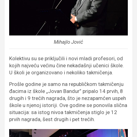
Mihajlo Jović
Kolektivu su se priključili i novi mladi profesori, od
kojih najveću većinu čine nekadašnji učenici škole.
U školi je organizovano i nekoliko takmičenja.
Prošle godine je samo na republičkom takmičenju
đacima iz škole „Jovan Bandur” pripalo 14 prvih, 8
drugih i 9 trećih nagrada, što je nezapamćen uspeh
škole u njenoj istoriji. Ove godine se ponovila slična
situacija: sa istog nivoa takmičenja stiglo je 12
prvih nagrada, šest drugih i pet trećih.