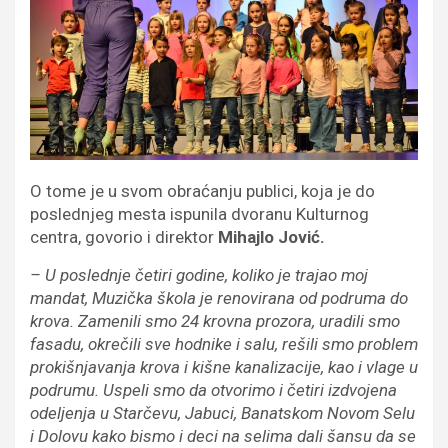
O tome je u svom obraćanju publici, koja je do
poslednjeg mesta ispunila dvoranu Kulturnog
centra, govorio i direktor
Mihajlo Jović.
– U poslednje četiri godine, koliko je trajao moj
mandat, Muzička škola je renovirana od podruma do
krova. Zamenili smo 24 krovna prozora, uradili smo
fasadu, okrečili sve hodnike i salu, rešili smo problem
prokišnjavanja krova i kišne kanalizacije, kao i vlage u
podrumu. Uspeli smo da otvorimo i četiri izdvojena
odeljenja u Starčevu, Jabuci, Banatskom Novom Selu
i Dolovu kako bismo i deci na selima dali šansu da se