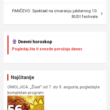
k
p
PANČEVO: Spektakl na otvaranju jubilarnog 10.
BUDI festivala
Dnevni horoskop
Pogledaj šta ti zvezde poručuju danas
Najčitanije
OMOLJICA: „Žisel“ od 7. do 9. avgusta, pogledajte
kompletan program