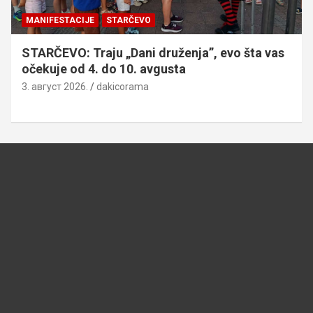
MANIFESTACIJE
STARČEVO
STARČEVO: Traju „Dani druženja”, evo šta vas
očekuje od 4. do 10. avgusta
3. август 2026.
dakicorama