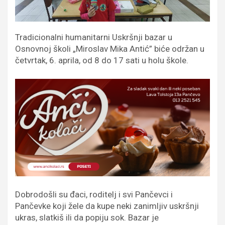
Tradicionalni humanitarni Uskršnji bazar u
Osnovnoj školi „Miroslav Mika Antić” biće održan u
četvrtak, 6. aprila, od 8 do 17 sati u holu škole.
Dobrodošli su đaci, roditelj i svi Pančevci i
Pančevke koji žele da kupe neki zanimljiv uskršnji
ukras, slatkiš ili da popiju sok. Bazar je