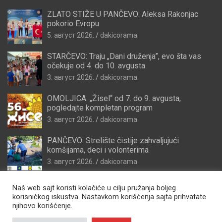
ZLATO STIŽE U PANČEVO: Aleksa Rakonjac
pokorio Evropu
5. август 2026.
dakicorama
STARČEVO: Traju „Dani druženja”, evo šta vas
očekuje od 4. do 10. avgusta
3. август 2026.
dakicorama
OMOLJICA: „Žisel“ od 7. do 9. avgusta,
pogledajte kompletan program
3. август 2026.
dakicorama
PANČEVO: Strelište čistije zahvaljujući
komšijama, deci i volonterima
3. август 2026.
dakicorama
Naš web sajt koristi kolačiće u cilju pružanja boljeg
korisničkog iskustva. Nastavkom korišćenja sajta prihvatate
njihovo korišćenje.