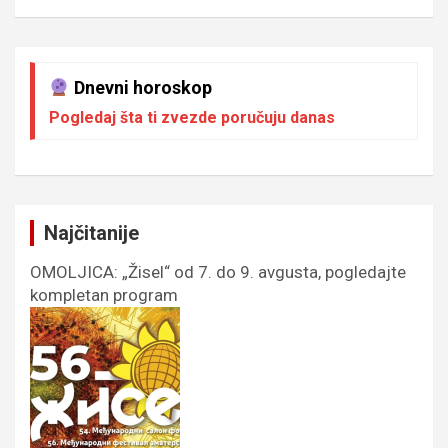
Dnevni horoskop
Pogledaj šta ti zvezde poručuju danas
Najčitanije
OMOLJICA: „Žisel“ od 7. do 9. avgusta, pogledajte
kompletan program