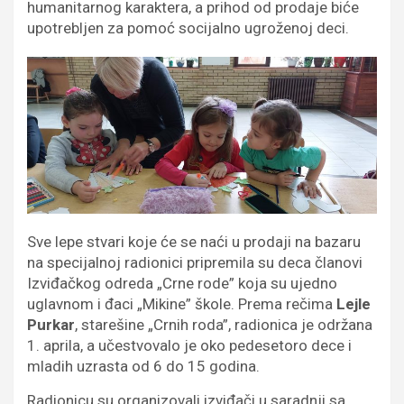
humanitarnog karaktera, a prihod od prodaje biće
upotrebljen za pomoć socijalno ugroženoj deci.
Sve lepe stvari koje će se naći u prodaji na bazaru
na specijalnoj radionici pripremila su deca članovi
Izviđačkog odreda „Crne rode” koja su ujedno
uglavnom i đaci „Mikine” škole. Prema rečima
Lejle
Purkar
, starešine „Crnih roda”, radionica je održana
1. aprila, a učestvovalo je oko pedesetoro dece i
mladih uzrasta od 6 do 15 godina.
Radionicu su organizovali izviđači u saradnji sa