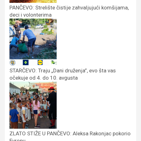
PANČEVO: Strelište čistije zahvaljujući komšijama,
deci i volonterima
STARČEVO: Traju „Dani druženja”, evo šta vas
očekuje od 4. do 10. avgusta
ZLATO STIŽE U PANČEVO: Aleksa Rakonjac pokorio
Evropu