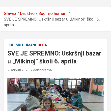
Glavna
Društvo
Budimo humani
SVE JE SPREMNO: Uskršnji bazar u „Mikinoj” školi 6.
aprila
BUDIMO HUMANI
DECA
SVE JE SPREMNO: Uskršnji bazar
u „Mikinoj” školi 6. aprila
2. април 2023.
dakicorama