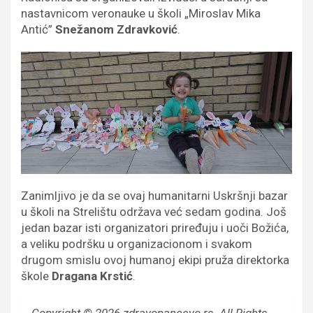
nastavnicom veronauke u školi „Miroslav Mika
Antić”
Snežanom Zdravković
.
Zanimljivo je da se ovaj humanitarni Uskršnji bazar
u školi na Strelištu održava već sedam godina. Još
jedan bazar isti organizatori priređuju i uoči Božića,
a veliku podršku u organizacionom i svakom
drugom smislu ovoj humanoj ekipi pruža direktorka
škole
Dragana Krstić
.