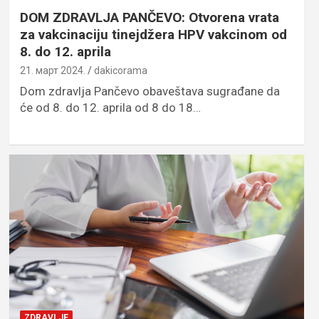
DOM ZDRAVLJA PANČEVO: Otvorena vrata
za vakcinaciju tinejdžera HPV vakcinom od
8. do 12. aprila
21. март 2024.
dakicorama
Dom zdravlja Pančevo obaveštava sugrađane da
će od 8. do 12. aprila od 8 do 18…
ZDRAVLJE