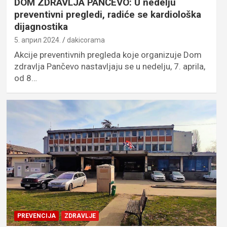
DOM ZDRAVLJA PANČEVO: U nedelju
preventivni pregledi, radiće se kardiološka
dijagnostika
5. април 2024.
dakicorama
Akcije preventivnih pregleda koje organizuje Dom
zdravlja Pančevo nastavljaju se u nedelju, 7. aprila,
od 8…
PREVENCIJA
ZDRAVLJE