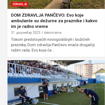
ZDRAVLJE
DOM ZDRAVLJA PANČEVO: Evo koje
ambulante su dežurne za praznike i kakvo
im je radno vreme
31. децембар 2023.
dakicorama
Tokom predstojećih novogodišnjih i božićnih
praznika, Dom zdravlja Pančevo imaće drugačiji
režim rada. Evo koje će…