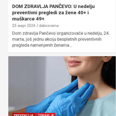
DOM ZDRAVLJA PANČEVO: U nedelju
preventivni pregledi za žene 40+ i
muškarce 49+
23. март 2024.
dakicorama
Dom zdravlja Pančevo organizovaće u nedelju, 24.
marta, još jednu akciju besplatnih preventivnih
pregleda namenjenih ženama…
PREVENCIJA
ZDRAVLJE