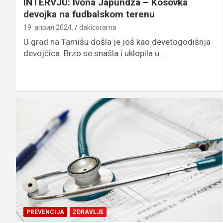
INTERVJU: Ivona Japundža – Kosovka
devojka na fudbalskom terenu
19. април 2024.
dakicorama
U grad na Tamišu došla je još kao devetogodišnja
devojčica. Brzo se snašla i uklopila u…
PREVENCIJA
ZDRAVLJE