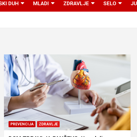
SKI DUH
MLADI
ZDRAVLJE
SELO
JU
PREVENCIJA
ZDRAVLJE