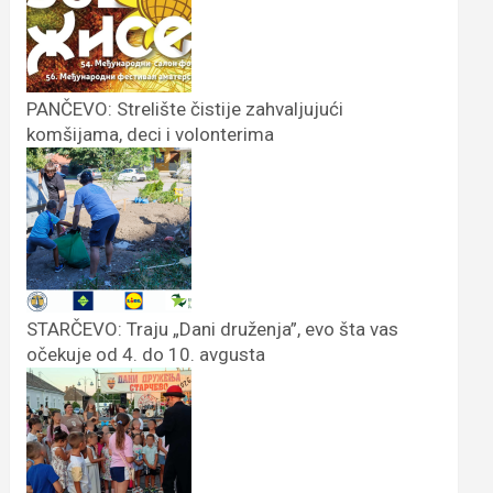
PANČEVO: Strelište čistije zahvaljujući
komšijama, deci i volonterima
STARČEVO: Traju „Dani druženja”, evo šta vas
očekuje od 4. do 10. avgusta