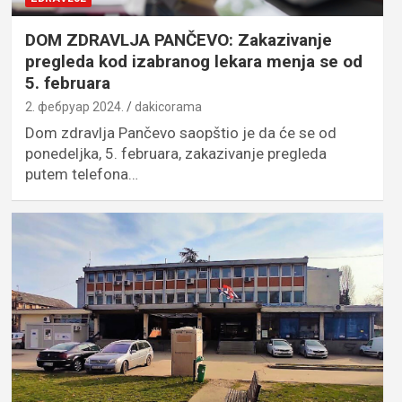
DOM ZDRAVLJA PANČEVO: Zakazivanje
pregleda kod izabranog lekara menja se od
5. februara
2. фебруар 2024.
dakicorama
Dom zdravlja Pančevo saopštio je da će se od
ponedeljka, 5. februara, zakazivanje pregleda
putem telefona…