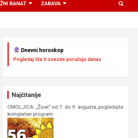
ŽNI BANAT
ZABAVA
Dnevni horoskop
Pogledaj šta ti zvezde poručuju danas
Najčitanije
OMOLJICA: „Žisel“ od 7. do 9. avgusta, pogledajte
kompletan program