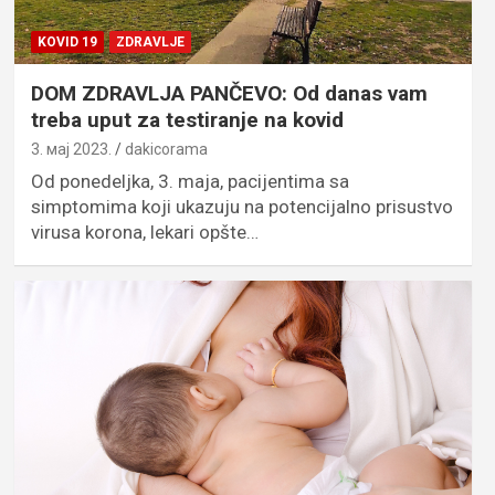
KOVID 19
ZDRAVLJE
DOM ZDRAVLJA PANČEVO: Od danas vam
treba uput za testiranje na kovid
3. мај 2023.
dakicorama
Od ponedeljka, 3. maja, pacijentima sa
simptomima koji ukazuju na potencijalno prisustvo
virusa korona, lekari opšte…