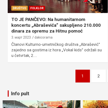
DRUŠTVO
FOLKLOR
TO JE PANČEVO: Na humanitarnom
koncertu „Abraševića” sakupljeno 210.000
dinara za opremu za Hitnu pomoć
3. март 2023.
dakicorama
Članovi Kulturno-umetničkog društva „Abrašević”
zajedno sa gostima iz hora „Vokal kids” održali su
u četvrtak, 2.…
Пагинација
1
2
чланака
Info pult