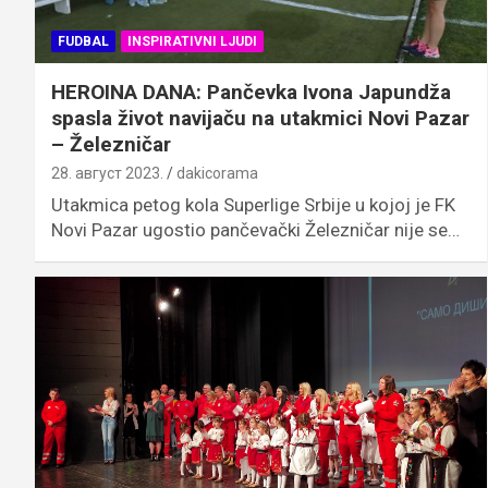
FUDBAL
INSPIRATIVNI LJUDI
HEROINA DANA: Pančevka Ivona Japundža
spasla život navijaču na utakmici Novi Pazar
– Železničar
28. август 2023.
dakicorama
Utakmica petog kola Superlige Srbije u kojoj je FK
Novi Pazar ugostio pančevački Železničar nije se…