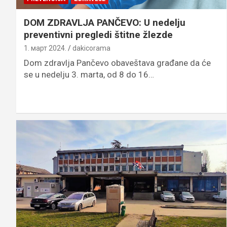
DOM ZDRAVLJA PANČEVO: U nedelju
preventivni pregledi štitne žlezde
1. март 2024.
dakicorama
Dom zdravlja Pančevo obaveštava građane da će
se u nedelju 3. marta, od 8 do 16…