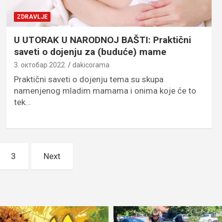
ZDRAVLJE
U UTORAK U NARODNOJ BAŠTI: Praktični
saveti o dojenju za (buduće) mame
3. октобар 2022.
dakicorama
Praktični saveti o dojenju tema su skupa
namenjenog mladim mamama i onima koje će to
tek…
3
Next