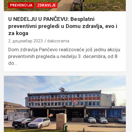
PREVENCIJA
ZDRAVLJE
U NEDELJU U PANČEVU: Besplatni
preventivni pregledi u Domu zdravlja, evo i
za koga
2. децембар 2023.
dakicorama
Dom zdravlja Pančevo realizovaće još jednu akciju
preventivnih pregleda u nedelju 3. decembra, od 8
do…