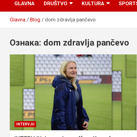
GLAVNA
DRUŠTVO
KULTURA
SPORT
Glavna
Blog
dom zdravlja pančevo
Ознака:
dom zdravlja pančevo
INTERVJU