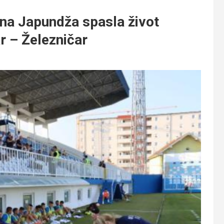
a Japundža spasla život
r – Železničar