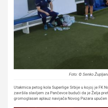
Foto: © Senko Župljani
Utakmica petog kola Superlige Srbije u kojoj je FK N
završila slavljem za Pančevce budući da je Želja pretr
gromoglasan aplauz navijača Novog Pazara upućen 