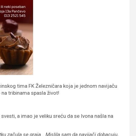
icinskog tima FK Železničara koja je jednom navijaču
na tribinama spasla život!
 svesti, a imao je veliku sreću da se Ivona našla na
tku začula se graja… Mislila sam da navijači dobacuju,