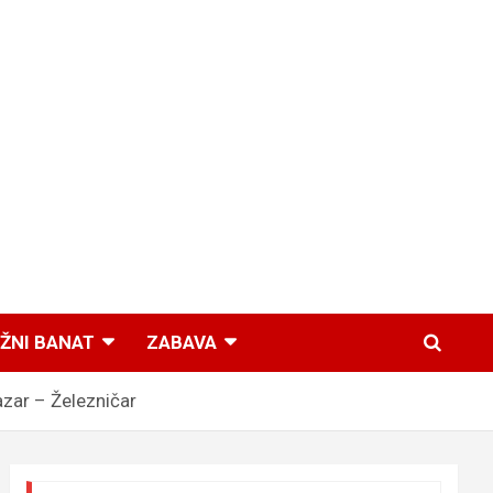
ŽNI BANAT
ZABAVA
zar – Železničar