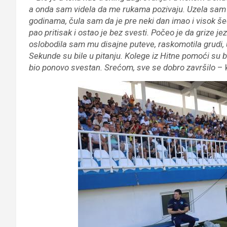
a onda sam videla da me rukama pozivaju. Uzela sam tor
godinama, čula sam da je pre neki dan imao i visok šeć
pao pritisak i ostao je bez svesti. Počeo je da grize je
oslobodila sam mu disajne puteve, raskomotila grudi, 
Sekunde su bile u pitanju. Kolege iz Hitne pomoći su br
bio ponovo svestan. Srećom, sve se dobro završilo
– 