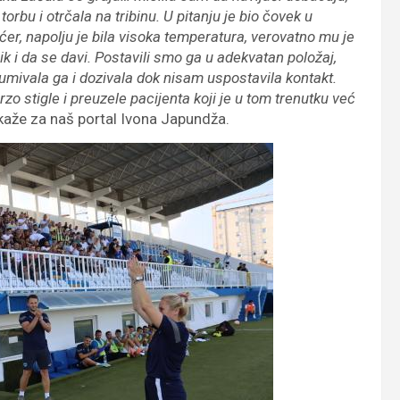
bu i otrčala na tribinu. U pitanju je bio čovek u
er, napolju je bila visoka temperatura, verovatno mu je
zik i da se davi. Postavili smo ga u adekvatan položaj,
umivala ga i dozivala dok nisam uspostavila kontakt.
zo stigle i preuzele pacijenta koji je u tom trenutku već
kaže za naš portal Ivona Japundža.