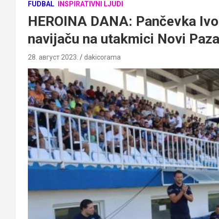
FUDBAL
INSPIRATIVNI LJUDI
HEROINA DANA: Pančevka Ivon
navijaču na utakmici Novi Paza
28. август 2023.
dakicorama