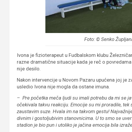
Foto: © Senko Župljani
Ivona je fizioterapeut u Fudbalskom klubu Železniča
razne dramatične situacije kada je reč o povredama i
nije desilo.
Nakon intervencije u Novom Pazaru upućena joj je zah
usledio Ivona nije mogla da ostane imuna.
– Pre početka meča ljudi su imali potrebu da mi se ja
očekivala takvu reakciju. Emocije su mi proradile, te
zaustavim suze. Hvala im na takvom gestu! Najvažnije 
divnim i gostoljubivim stanovnicima. U to smo se uveri
stadion je bio pun i utoliko je jačina emocija bila izraž