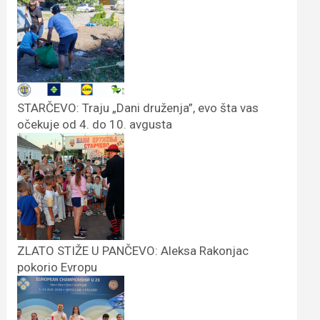
STARČEVO: Traju „Dani druženja”, evo šta vas
očekuje od 4. do 10. avgusta
ZLATO STIŽE U PANČEVO: Aleksa Rakonjac
pokorio Evropu