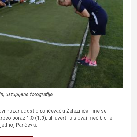
n, ustupljena fotografija
ovi Pazar ugostio pančevački Železničar nije se
peo poraz 1:0 (1:0), ali uvertira u ovaj meč bio je
jednoj Pančevki.