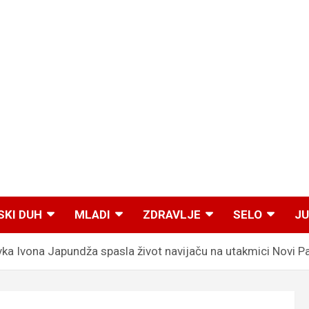
SKI DUH
MLADI
ZDRAVLJE
SELO
JU
 Ivona Japundža spasla život navijaču na utakmici Novi Pa