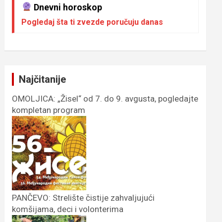
Dnevni horoskop
Pogledaj šta ti zvezde poručuju danas
Najčitanije
OMOLJICA: „Žisel“ od 7. do 9. avgusta, pogledajte
kompletan program
PANČEVO: Strelište čistije zahvaljujući
komšijama, deci i volonterima