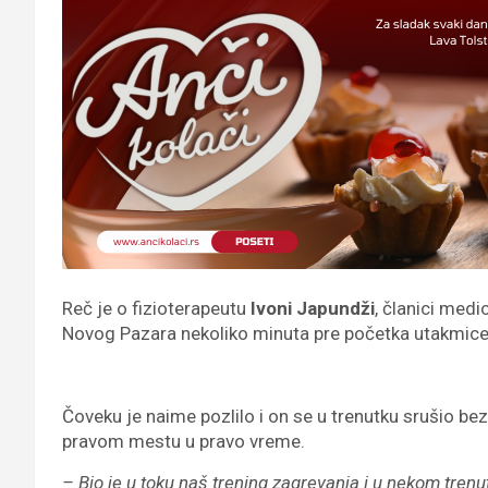
Reč je o fizioterapeutu
Ivoni Japundži
, članici med
Novog Pazara nekoliko minuta pre početka utakmice 
Čoveku je naime pozlilo i on se u trenutku srušio bez
pravom mestu u pravo vreme.
– Bio je u toku naš trening zagrevanja i u nekom trenu