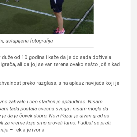
n, ustupljena fotografija
r duže od 10 godina i kaže da je do sada doživela
grača, ali da joj se van terena ovako nešto još nikad
valnost preko razglasa, a na aplauz navijača koji je
vno zahvale i ceo stadion je aplaudirao. Nisam
k sam tada postala svesna svega i nisam mogla da
je da je čovek dobro. Novi Pazar je divan grad sa
li za vreme koje smo proveli tamo. Fudbal se prati,
enija
– rekla je ivona.