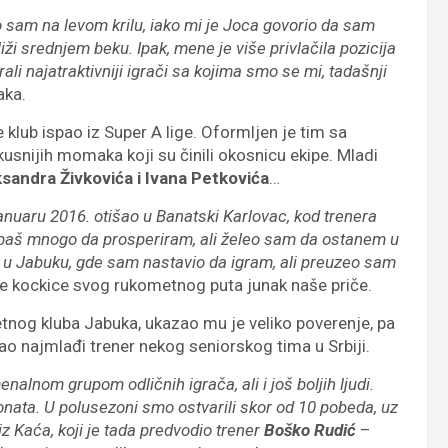
ao sam na levom krilu, iako mi je Joca govorio da sam
i srednjem beku. Ipak, mene je više privlačila pozicija
rali najatraktivniji igrači sa kojima smo se mi, tadašnji
aka.
klub ispao iz Super A lige. Oformljen je tim sa
skusnijih momaka koji su činili okosnicu ekipe. Mladi
ksandra Živkovića i Ivana Petkovića
…
nuaru 2016. otišao u Banatski Karlovac, kod trenera
baš mnogo da prosperiram, ali želeo sam da ostanem u
 u Jabuku, gde sam nastavio da igram, ali preuzeo sam
e kockice svog rukometnog puta junak naše priče.
etnog kluba Jabuka, ukazao mu je veliko poverenje, pa
ao najmlađi trener nekog seniorskog tima u Srbiji.
lnom grupom odličnih igrača, ali i još boljih ljudi.
ionata. U polusezoni smo ostvarili skor od 10 pobeda, uz
z Kaća, koji je tada predvodio trener
Boško Rudić
–