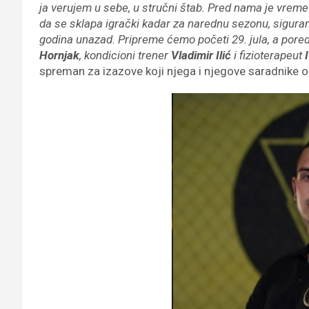
ja verujem u sebe, u stručni štab. Pred nama je vrem
da se sklapa igrački kadar za narednu sezonu, siguran
godina unazad. Pripreme ćemo početi 29. jula, a pore
Hornjak
, kondicioni trener
Vladimir Ilić
i fizioterapeut
spreman za izazove koji njega i njegove saradnike o