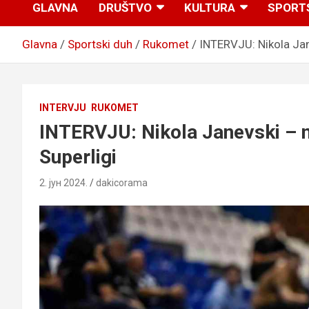
GLAVNA
DRUŠTVO
KULTURA
SPORT
Glavna
Sportski duh
Rukomet
INTERVJU: Nikola Jan
INTERVJU
RUKOMET
INTERVJU: Nikola Janevski – n
Superligi
2. јун 2024.
dakicorama