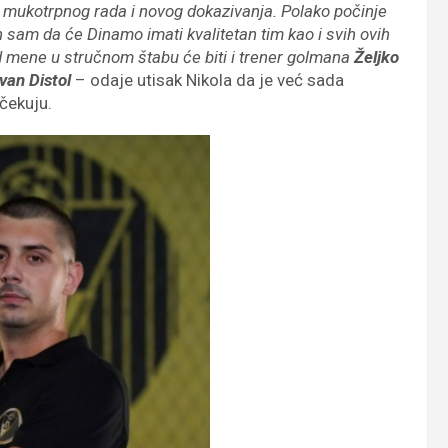
e mukotrpnog rada i novog dokazivanja. Polako počinje
 sam da će Dinamo imati kvalitetan tim kao i svih ovih
d mene u stručnom štabu će biti i trener golmana
Željko
Ivan Distol
– odaje utisak Nikola da je već sada
čekuju.