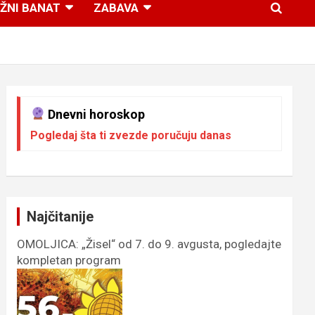
ŽNI BANAT
ZABAVA
Dnevni horoskop
Pogledaj šta ti zvezde poručuju danas
Najčitanije
OMOLJICA: „Žisel“ od 7. do 9. avgusta, pogledajte
kompletan program