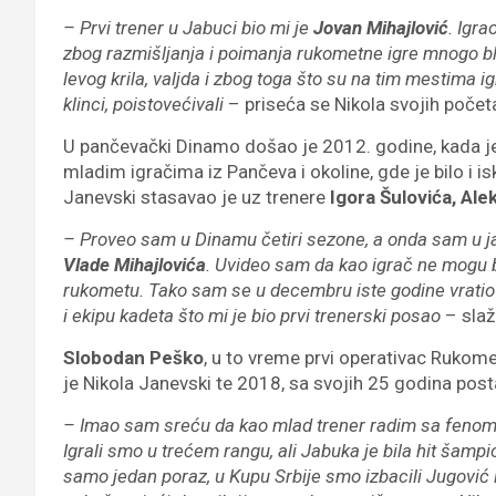
– Prvi trener u Jabuci bio mi je
Jovan Mihajlović
. Igr
zbog razmišljanja i poimanja rukometne igre mnogo bliž
levog krila, valjda i zbog toga što su na tim mestima ig
klinci, poistovećivali
– priseća se Nikola svojih počet
U pančevački Dinamo došao je 2012. godine, kada je 
mladim igračima iz Pančeva i okoline, gde je bilo i i
Janevski stasavao je uz trenere
Igora Šulovića, Ale
– Proveo sam u Dinamu četiri sezone, a onda sam u ja
Vlade Mihajlovića
. Uvideo sam da kao igrač ne mogu 
rukometu. Tako sam se u decembru iste godine vratio
i ekipu kadeta što mi je bio prvi trenerski posao
– slaž
Slobodan Peško
, u to vreme prvi operativac Rukom
je Nikola Janevski te 2018, sa svojih 25 godina post
– Imao sam sreću da kao mlad trener radim sa fenomena
Igrali smo u trećem rangu, ali Jabuka je bila hit šamp
samo jedan poraz, u Kupu Srbije smo izbacili Jugović i