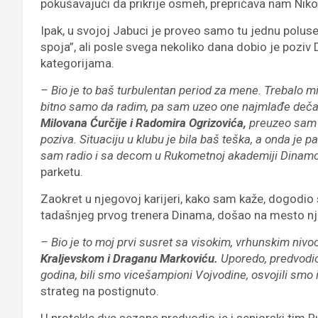
pokušavajući da prikrije osmeh, prepričava nam Nikol
Ipak, u svojoj Jabuci je proveo samo tu jednu polus
spoja”, ali posle svega nekoliko dana dobio je pozi
kategorijama.
– Bio je to baš turbulentan period za mene. Trebalo mi
bitno samo da radim, pa sam uzeo one najmlađe dečake
Milovana Ćurčije i Radomira Ogrizovića,
preuzeo sam 
poziva. Situaciju u klubu je bila baš teška, a onda j
sam radio i sa decom u Rukometnoj akademiji Dinam
parketu.
Zaokret u njegovoj karijeri, kako sam kaže, dogodio
tadašnjeg prvog trenera Dinama, došao na mesto nj
– Bio je to moj prvi susret sa visokim, vrhunskim n
Kraljevskom i Draganu Markoviću.
Uporedo, predvodi
godina, bili smo vicešampioni Vojvodine, osvojili smo i
strateg na postignuto.