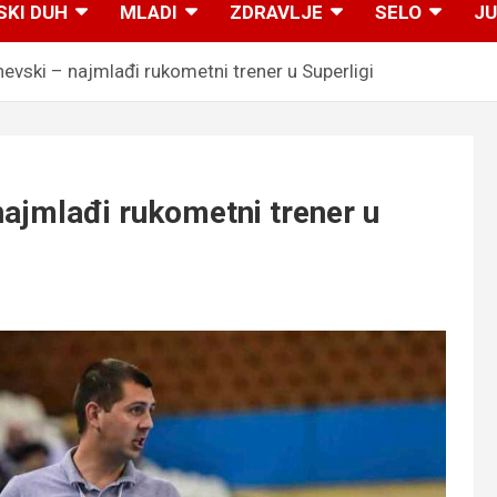
SKI DUH
MLADI
ZDRAVLJE
SELO
JU
evski – najmlađi rukometni trener u Superligi
ajmlađi rukometni trener u