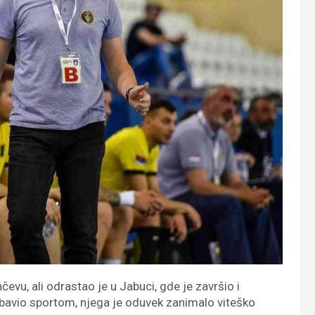
evu, ali odrastao je u Jabuci, gde je završio i
e bavio sportom, njega je oduvek zanimalo viteško