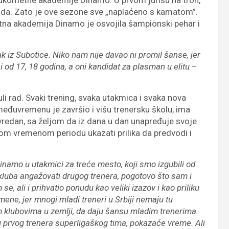
 Rukometne akademije Dinamo. U prvom jurišu na tron,
oda. Zato je ove sezone sve „naplaćeno s kamatom”.
tna akademija Dinamo je osvojila šampionski pehar i
ak iz Subotice. Niko nam nije davao ni promil šanse, jer
i od 17, 18 godina, a oni kandidat za plasman u elitu
–
uli rad. Svaki trening, svaka utakmica i svaka nova
međuvremenu je završio i višu trenersku školu, ima
vredan, sa željom da iz dana u dan unapređuje svoje
atkom vremenom periodu ukazati prilika da predvodi i
namo u utakmici za treće mesto, koji smo izgubili od
e kluba angažovati drugog trenera, pogotovo što sam i
 ali i prihvatio ponudu kao veliki izazov i kao priliku
ene, jer mnogi mladi treneri u Srbiji nemaju tu
im klubovima u zemlji, da daju šansu mladim trenerima.
u prvog trenera superligaškog tima, pokazaće vreme. Ali