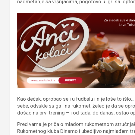
nadmetanje sa vršnjacima, pogotovo u igri sa lopto
Kao dečak, oprobao se i u fudbalu i nije loše to išl
sebe, odvukle su ga i na rukomet, želeo je da se opr
došao na prvi trening – i od tada, do danas, ostao o
Pred vama je priča o mladom rukometnom stručnj
Rukometnog kluba Dinamo i ubedljivo najmlađem tre