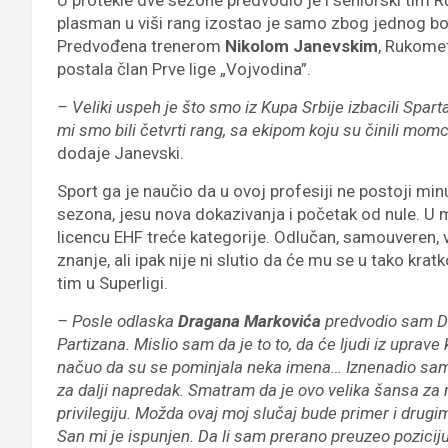
U protekle dve sezone predvodio je i seniorski tim
plasman u viši rang izostao je samo zbog jednog b
Predvođena trenerom
Nikolom Janevskim
, Rukome
postala član Prve lige „Vojvodina”.
– Veliki uspeh je što smo iz Kupa Srbije izbacili Spart
mi smo bili četvrti rang, sa ekipom koju su činili momc
dodaje Janevski.
Sport ga je naučio da u ovoj profesiji ne postoji min
sezona, jesu nova dokazivanja i početak od nule. U 
licencu EHF treće kategorije. Odlučan, samouveren, 
znanje, ali ipak nije ni slutio da će mu se u tako kr
tim u Superligi.
– Posle odlaska
Dragana Markovića
predvodio sam Di
Partizana. Mislio sam da je to to, da će ljudi iz uprav
načuo da su se pominjala neka imena… Iznenadio sam se,
za dalji napredak. Smatram da je ovo velika šansa za m
privilegiju. Možda ovaj moj slučaj bude primer i drug
San mi je ispunjen. Da li sam prerano preuzeo pozicij