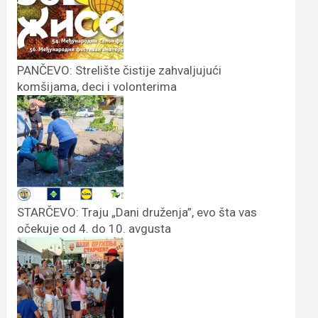
PANČEVO: Strelište čistije zahvaljujući
komšijama, deci i volonterima
STARČEVO: Traju „Dani druženja”, evo šta vas
očekuje od 4. do 10. avgusta