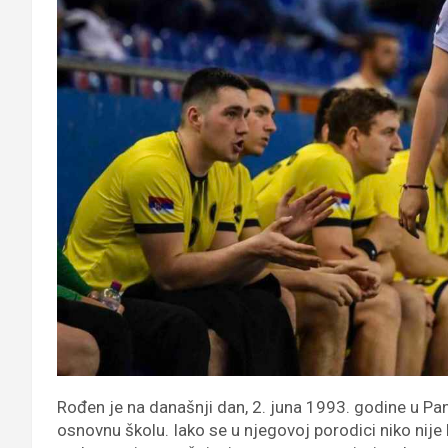
Rođen je na današnji dan, 2. juna 1993. godine u Panč
osnovnu školu. Iako se u njegovoj porodici niko nij