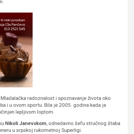
m.
o… Mladalačka radoznalost i spoznavanje života oko
oba i u ovom sportu. Bila je 2005. godina kada je
pčinjen lepljivom loptom.
aku
Nikoli Janevskom
, odnedavno šefu stručnog štaba
neru u srpskoj rukometnoj Superligi.