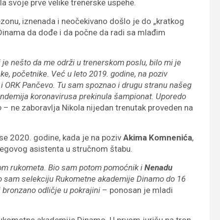
a svoje prve velike trenerske uspehe.
ezonu, iznenada i neočekivano došlo je do „kratkog
v Dinama da dođe i da počne da radi sa mlađim
 je nešto da me održi u trenerskom poslu, bilo mi je
, početnike. Već u leto 2019. godine, na poziv
i ORK Pančevo. Tu sam spoznao i drugu stranu našeg
e pandemija koronavirusa prekinula šampionat. Uporedo
o
– ne zaboravlja Nikola nijedan trenutak proveden na
 se 2020. godine, kada je na poziv
Akima Komnenića
,
egovog asistenta u stručnom štabu.
ivoom rukometa. Bio sam potom pomoćnik i
Nenadu
o sam selekciju Rukometne akademije Dinamo do 16
 bronzano odličje u pokrajini
– ponosan je mladi