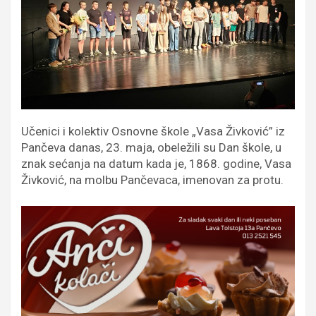
Učenici i kolektiv Osnovne škole „Vasa Živković” iz
Pančeva danas, 23. maja, obeležili su Dan škole, u
znak sećanja na datum kada je, 1868. godine, Vasa
Živković, na molbu Pančevaca, imenovan za protu.