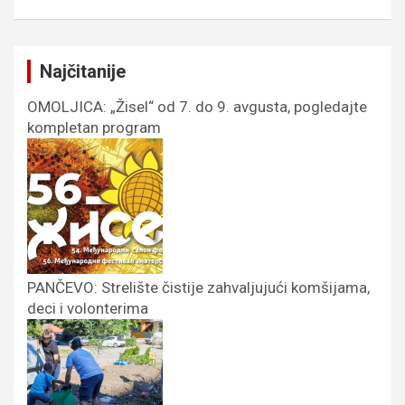
Najčitanije
OMOLJICA: „Žisel“ od 7. do 9. avgusta, pogledajte
kompletan program
PANČEVO: Strelište čistije zahvaljujući komšijama,
deci i volonterima