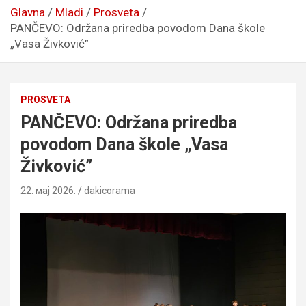
Glavna
Mladi
Prosveta
PANČEVO: Održana priredba povodom Dana škole
„Vasa Živković”
PROSVETA
PANČEVO: Održana priredba
povodom Dana škole „Vasa
Živković”
22. мај 2026.
dakicorama