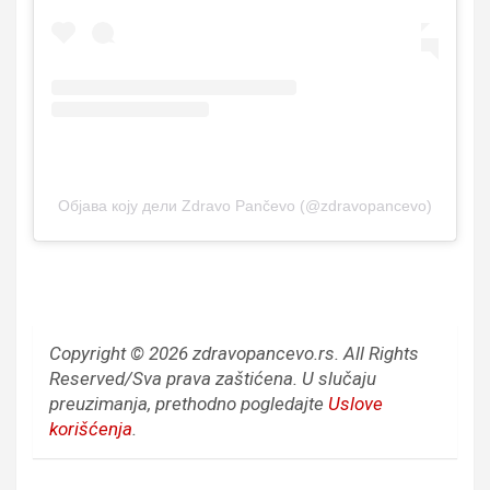
Објава коју дели Zdravo Pančevo (@zdravopancevo)
Copyright © 2026 zdravopancevo.rs. All Rights
Reserved/Sva prava zaštićena.
U slučaju
preuzimanja, prethodno pogledajte
Uslove
korišćenja
.