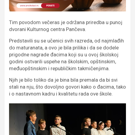
Tim povodom večeras je održana priredba u punoj
dvorani Kulturnog centra Pančeva.
Predstavili su se učenici svih razreda, od najmlađih
do maturanata, a ovo je bila prilika i da se dodele
prigodne nagrade đacima koji su u ovoj školskoj
godini ostvarili uspehe na školskim, opštinskim,
međuopštinskim i republičkim takmičenjima.
Njih je bilo toliko da je bina bila premala da bi svi
stali na nju, što dovoljno govori kako o đacima, tako
i o nastavnom kadru i kvalitetu rada ove škole.