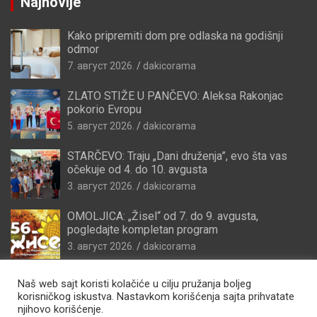
Najnovije
Kako pripremiti dom pre odlaska na godišnji
odmor
7. август 2026.
dakicorama
ZLATO STIŽE U PANČEVO: Aleksa Rakonjac
pokorio Evropu
5. август 2026.
dakicorama
STARČEVO: Traju „Dani druženja”, evo šta vas
očekuje od 4. do 10. avgusta
3. август 2026.
dakicorama
OMOLJICA: „Žisel“ od 7. do 9. avgusta,
pogledajte kompletan program
3. август 2026.
dakicorama
Naš web sajt koristi kolačiće u cilju pružanja boljeg
korisničkog iskustva. Nastavkom korišćenja sajta prihvatate
njihovo korišćenje.