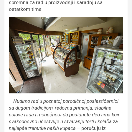
spremna za rad u proizvodnji i saradnju sa
ostatkom tima.
– Nudimo rad u poznatoj porodičnoj poslastičarnici
sa dugom tradicijom, redovna primanja, stabilne
uslove rada i mogućnost da postanete deo tima koji
svakodnevno učestvuje u stvaranju torti i kolača za
najlepše trenutke naših kupaca –
poručuju iz