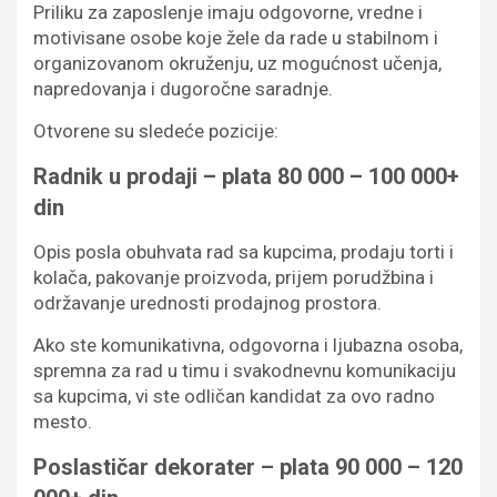
Priliku za zaposlenje imaju odgovorne, vredne i
motivisane osobe koje žele da rade u stabilnom i
organizovanom okruženju, uz mogućnost učenja,
napredovanja i dugoročne saradnje.
Otvorene su sledeće pozicije:
Radnik u prodaji – plata 80 000 – 100 000+
din
Opis posla obuhvata rad sa kupcima, prodaju torti i
kolača, pakovanje proizvoda, prijem porudžbina i
održavanje urednosti prodajnog prostora.
Ako ste komunikativna, odgovorna i ljubazna osoba,
spremna za rad u timu i svakodnevnu komunikaciju
sa kupcima, vi ste odličan kandidat za ovo radno
mesto.
Poslastičar dekorater – plata 90 000 – 120