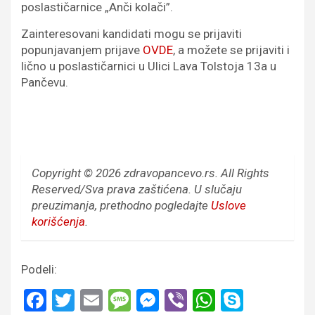
poslastičarnice „Anči kolači”.
Zainteresovani kandidati mogu se prijaviti
popunjavanjem prijave
OVDE
, a možete se prijaviti i
lično u poslastičarnici u Ulici Lava Tolstoja 13a u
Pančevu.
Copyright © 2026 zdravopancevo.rs. All Rights
Reserved/Sva prava zaštićena.
U slučaju
preuzimanja, prethodno pogledajte
Uslove
korišćenja
.
Podeli:
F
T
E
M
M
Vi
W
S