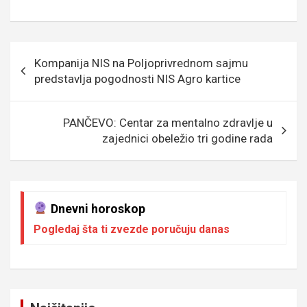
a
wi
m
es
es
b
h
ky
ce
tt
ail
s
se
er
at
p
b
er
a
n
s
e
Кретање
Kompanija NIS na Poljoprivrednom sajmu
o
g
g
A
чланка
predstavlja pogodnosti NIS Agro kartice
o
e
er
p
k
p
PANČEVO: Centar za mentalno zdravlje u
zajednici obeležio tri godine rada
Dnevni horoskop
Pogledaj šta ti zvezde poručuju danas