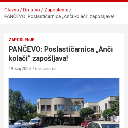
Glavna
Društvo
Zaposlenje
PANČEVO: Poslastičarnica „Anči kolači” zapošljava!
ZAPOSLENJE
PANČEVO: Poslastičarnica „Anči
kolači” zapošljava!
19. мај 2026.
dakicorama