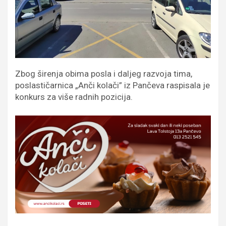
Zbog širenja obima posla i daljeg razvoja tima,
poslastičarnica „Anči kolači” iz Pančeva raspisala je
konkurs za više radnih pozicija.