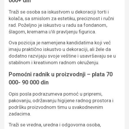
000+ din
Traži se osoba sa iskustvom u dekoraciji torti i
kolača, sa smislom za estetiku, preciznost i ručni
rad. Poželjno je iskustvo u radu sa fondanom,
šlagom, kremama i/ili pravljenju figurica.
Ova pozicija je namenjena kandidatima koji već
imaju praktično iskustvo u dekoraciji, ali žele da
dodatno razvijaju svoje veštine i usavršavaju se u
stabilnom i kreativnom radnom okruženju.
Pomoćni radnik u proizvodnji – plata 70
000- 90 000 din
Opis posla podrazumeva pomoć u pripremi,
pakovanju, održavanju higijene radnog prostora i
podršku proizvodnom timu u svakodnevnim
zadacima.
Traži se vredna, uredna i odgovorna osoba,