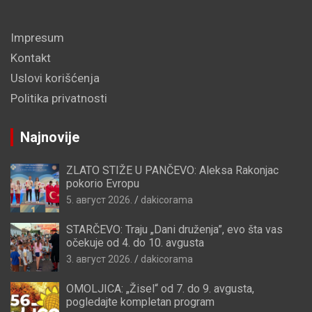
Impresum
Kontakt
Uslovi korišćenja
Politika privatnosti
Najnovije
ZLATO STIŽE U PANČEVO: Aleksa Rakonjac
pokorio Evropu
5. август 2026.
dakicorama
STARČEVO: Traju „Dani druženja”, evo šta vas
očekuje od 4. do 10. avgusta
3. август 2026.
dakicorama
OMOLJICA: „Žisel“ od 7. do 9. avgusta,
pogledajte kompletan program