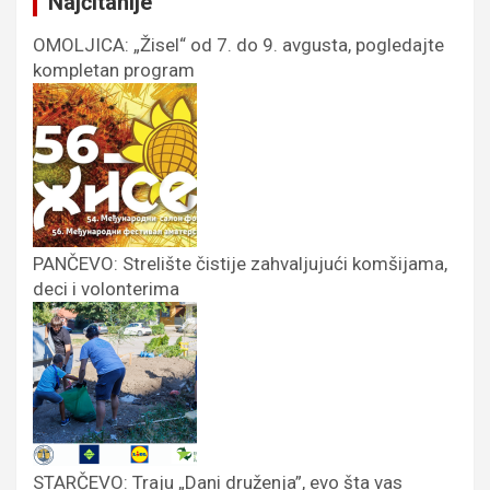
Najčitanije
OMOLJICA: „Žisel“ od 7. do 9. avgusta, pogledajte
kompletan program
PANČEVO: Strelište čistije zahvaljujući komšijama,
deci i volonterima
STARČEVO: Traju „Dani druženja”, evo šta vas