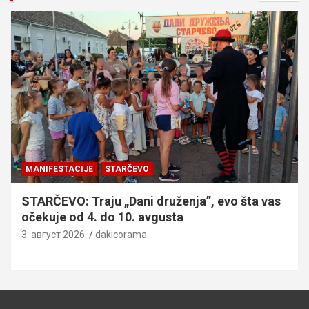
MANIFESTACIJE
STARČEVO
STARČEVO: Traju „Dani druženja”, evo šta vas
očekuje od 4. do 10. avgusta
3. август 2026.
dakicorama