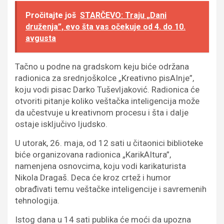
Pročitajte još
STARČEVO: Traju „Dani
druženja”, evo šta vas očekuje od 4. do 10.
avgusta
Tačno u podne na gradskom keju biće održana
radionica za srednjoškolce „Kreativno pisAInje”,
koju vodi pisac Darko Tuševljaković. Radionica će
otvoriti pitanje koliko veštačka inteligencija može
da učestvuje u kreativnom procesu i šta i dalje
ostaje isključivo ljudsko.
U utorak, 26. maja, od 12 sati u čitaonici biblioteke
biće organizovana radionica „KarikAItura”,
namenjena osnovcima, koju vodi karikaturista
Nikola Dragaš. Deca će kroz crtež i humor
obrađivati temu veštačke inteligencije i savremenih
tehnologija.
Istog dana u 14 sati publika će moći da upozna