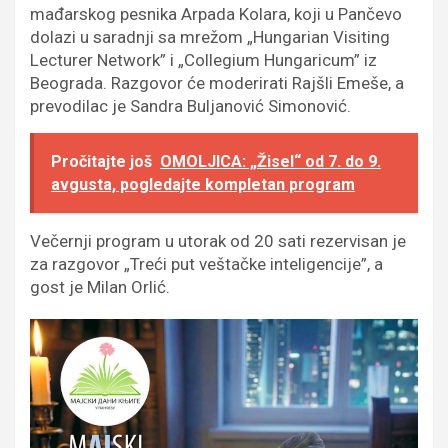
mađarskog pesnika Arpada Kolara, koji u Pančevo
dolazi u saradnji sa mrežom „Hungarian Visiting
Lecturer Network” i „Collegium Hungaricum” iz
Beograda. Razgovor će moderirati Rajšli Emeše, a
prevodilac je Sandra Buljanović Simonović.
Pročitajte još
OMOLJICA: „Žisel“ od 7. do 9.
avgusta, pogledajte kompletan program
Večernji program u utorak od 20 sati rezervisan je
za razgovor „Treći put veštačke inteligencije”, a
gost je Milan Orlić.