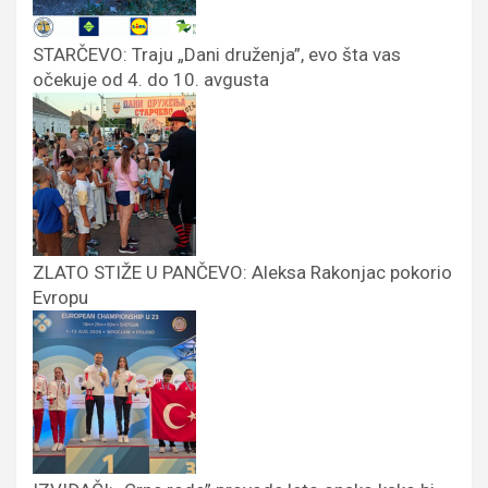
STARČEVO: Traju „Dani druženja”, evo šta vas
očekuje od 4. do 10. avgusta
ZLATO STIŽE U PANČEVO: Aleksa Rakonjac pokorio
Evropu