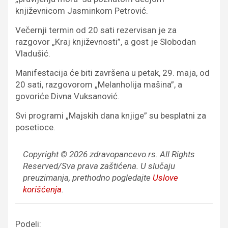
književnicom Jasminkom Petrović.
Večernji termin od 20 sati rezervisan je za
razgovor „Kraj književnosti”, a gost je Slobodan
Vladušić.
Manifestacija će biti završena u petak, 29. maja, od
20 sati, razgovorom „Melanholija mašina”, a
govoriće Divna Vuksanović.
Svi programi „Majskih dana knjige” su besplatni za
posetioce.
Copyright © 2026 zdravopancevo.rs. All Rights
Reserved/Sva prava zaštićena.
U slučaju
preuzimanja, prethodno pogledajte
Uslove
korišćenja
.
Podeli: