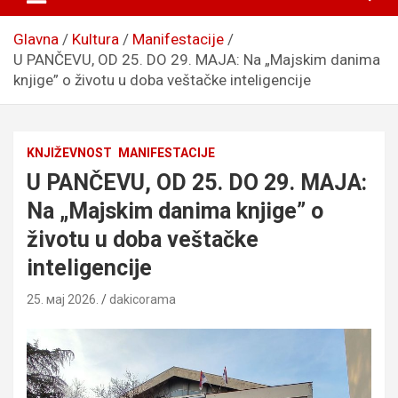
Glavna
Kultura
Manifestacije
U PANČEVU, OD 25. DO 29. MAJA: Na „Majskim danima
knjige” o životu u doba veštačke inteligencije
KNJIŽEVNOST
MANIFESTACIJE
U PANČEVU, OD 25. DO 29. MAJA:
Na „Majskim danima knjige” o
životu u doba veštačke
inteligencije
25. мај 2026.
dakicorama