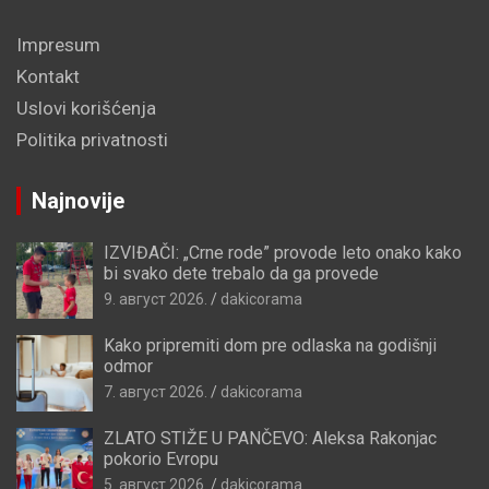
Impresum
Kontakt
Uslovi korišćenja
Politika privatnosti
Najnovije
IZVIĐAČI: „Crne rode” provode leto onako kako
bi svako dete trebalo da ga provede
9. август 2026.
dakicorama
Kako pripremiti dom pre odlaska na godišnji
odmor
7. август 2026.
dakicorama
ZLATO STIŽE U PANČEVO: Aleksa Rakonjac
pokorio Evropu
5. август 2026.
dakicorama