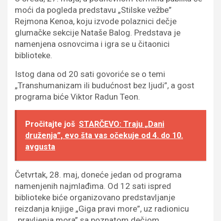
moći da pogleda predstavu „Stilske vežbe”
Rejmona Kenoa, koju izvode polaznici dečje
glumačke sekcije Nataše Balog. Predstava je
namenjena osnovcima i igra se u čitaonici
biblioteke.
Istog dana od 20 sati govoriće se o temi
„Transhumanizam ili budućnost bez ljudi”, a gost
programa biće Viktor Radun Teon.
Pročitajte još
STARČEVO: Traju „Dani
druženja”, evo šta vas očekuje od 4. do 10.
avgusta
Četvrtak, 28. maj, doneće jedan od programa
namenjenih najmlađima. Od 12 sati ispred
biblioteke biće organizovano predstavljanje
reizdanja knjige „Giga pravi more”, uz radionicu
„pravljenja mora” sa poznatom dečjom