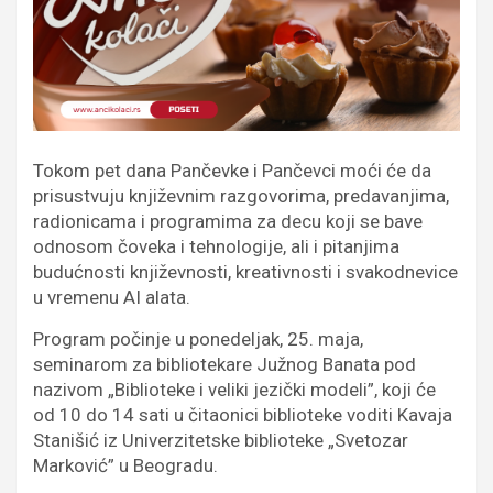
Tokom pet dana Pančevke i Pančevci moći će da
prisustvuju književnim razgovorima, predavanjima,
radionicama i programima za decu koji se bave
odnosom čoveka i tehnologije, ali i pitanjima
budućnosti književnosti, kreativnosti i svakodnevice
u vremenu AI alata.
Program počinje u ponedeljak, 25. maja,
seminarom za bibliotekare Južnog Banata pod
nazivom „Biblioteke i veliki jezički modeli”, koji će
od 10 do 14 sati u čitaonici biblioteke voditi Kavaja
Stanišić iz Univerzitetske biblioteke „Svetozar
Marković” u Beogradu.