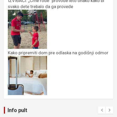
IZVIĐAČI: „Crne rode” provode leto onako kako bi
svako dete trebalo da ga provede
Kako pripremiti dom pre odlaska na godišnji odmor
Info pult