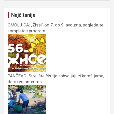
Najčitanije
OMOLJICA: „Žisel“ od 7. do 9. avgusta, pogledajte
kompletan program
PANČEVO: Strelište čistije zahvaljujući komšijama,
deci i volonterima