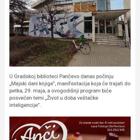
U Gradskoj biblioteci Pančevo danas počinju
„Majski dani knjige”, manifestacija koja će trajati do
petka, 29. maja, a ovogodišnji program biće
posvećen temi „Život u doba veštačke
inteligencije”.