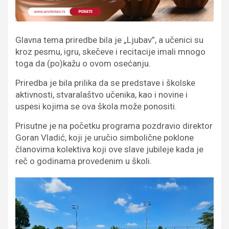
Glavna tema priredbe bila je „Ljubav”, a učenici su
kroz pesmu, igru, skečeve i recitacije imali mnogo
toga da (po)kažu o ovom osećanju.
Priredba je bila prilika da se predstave i školske
aktivnosti, stvaralaštvo učenika, kao i novine i
uspesi kojima se ova škola može ponositi.
Prisutne je na početku programa pozdravio direktor
Goran Vladić, koji je uručio simbolične poklone
članovima kolektiva koji ove slave jubileje kada je
reč o godinama provedenim u školi.