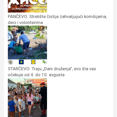
PANČEVO: Strelište čistije zahvaljujući komšijama,
deci i volonterima
STARČEVO: Traju „Dani druženja”, evo šta vas
očekuje od 4. do 10. avgusta