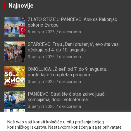
Najnovije
ZLATO STIŽE U PANČEVO: Aleksa Rakonjac
pokorio Evropu
5. август 2026.
dakicorama
STARČEVO: Traju „Dani druženja”, evo šta vas
očekuje od 4. do 10. avgusta
3. август 2026.
dakicorama
OMOLJICA: „Žisel“ od 7. do 9. avgusta,
pogledajte kompletan program
3. август 2026.
dakicorama
PANČEVO: Strelište čistije zahvaljujući
komšijama, deci i volonterima
3. август 2026.
dakicorama
Naš web sajt koristi kolačiće u cilju pružanja boljeg
korisničkog iskustva. Nastavkom korišćenja sajta prihvatate