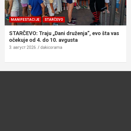
MANIFESTACIJE
STARČEVO
STARČEVO: Traju „Dani druženja”, evo šta vas
očekuje od 4. do 10. avgusta
3. август 2026.
dakicorama