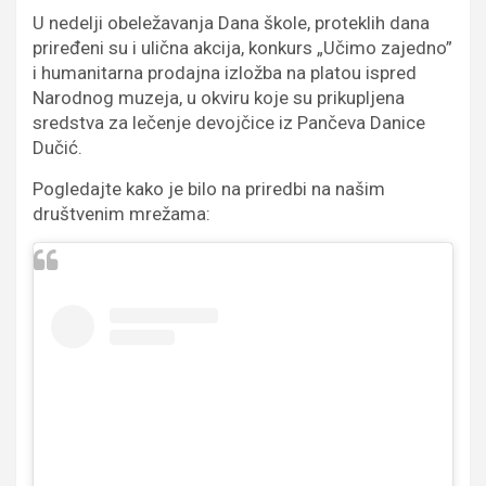
U nedelji obeležavanja Dana škole, proteklih dana
priređeni su i ulična akcija, konkurs „Učimo zajedno”
i humanitarna prodajna izložba na platou ispred
Narodnog muzeja, u okviru koje su prikupljena
sredstva za lečenje devojčice iz Pančeva Danice
Dučić.
Pogledajte kako je bilo na priredbi na našim
društvenim mrežama: