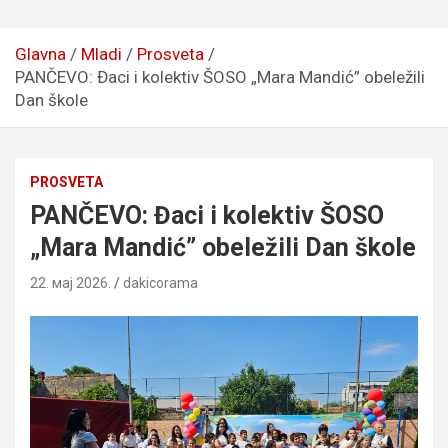
Glavna
Mladi
Prosveta
PANČEVO: Đaci i kolektiv ŠOSO „Mara Mandić” obeležili
Dan škole
PROSVETA
PANČEVO: Đaci i kolektiv ŠOSO
„Mara Mandić” obeležili Dan škole
22. мај 2026.
dakicorama