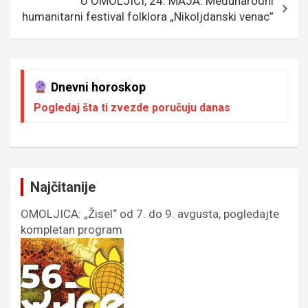
U OMOLJICI, 24. MAJA: Međunarodni
humanitarni festival folklora „Nikoljdanski venac”
Dnevni horoskop
Pogledaj šta ti zvezde poručuju danas
Najčitanije
OMOLJICA: „Žisel“ od 7. do 9. avgusta, pogledajte
kompletan program