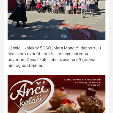
Učenici i kolektiv ŠOSO „Mara Mandić” danas su u
školskom dvorištu održali prelepu priredbu
povodom Dana škole i obeležavanja 59 godina
njenog postojanja.