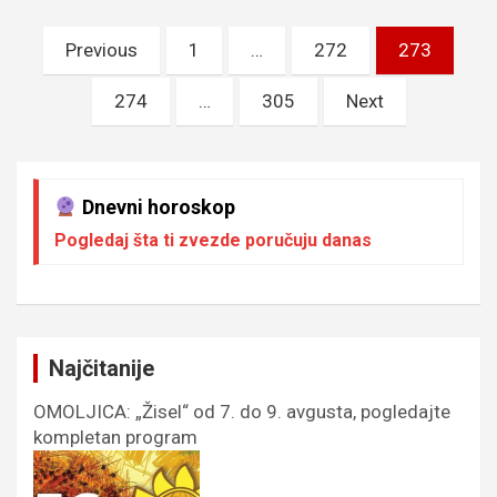
Пагинација
Previous
1
…
272
273
чланака
274
…
305
Next
Dnevni horoskop
Pogledaj šta ti zvezde poručuju danas
Najčitanije
OMOLJICA: „Žisel“ od 7. do 9. avgusta, pogledajte
kompletan program