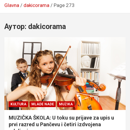
Glavna
dakicorama
Page 273
Аутор:
dakicorama
KULTURA
MLADE NADE
MUZIKA
MUZIČKA ŠKOLA: U toku su prijave za upis u
prvi razred u Pančevu i četiri izdvojena