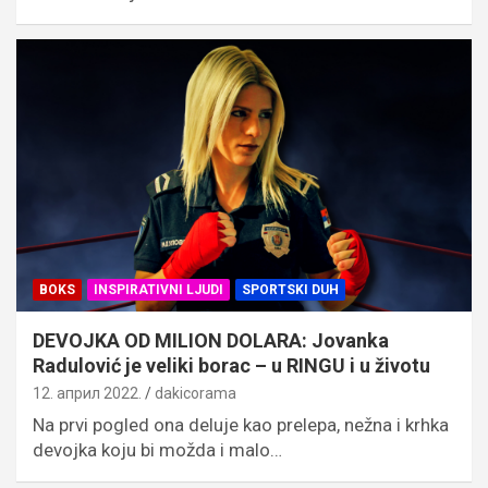
BOKS
INSPIRATIVNI LJUDI
SPORTSKI DUH
DEVOJKA OD MILION DOLARA: Jovanka
Radulović je veliki borac – u RINGU i u životu
12. април 2022.
dakicorama
Na prvi pogled ona deluje kao prelepa, nežna i krhka
devojka koju bi možda i malo…