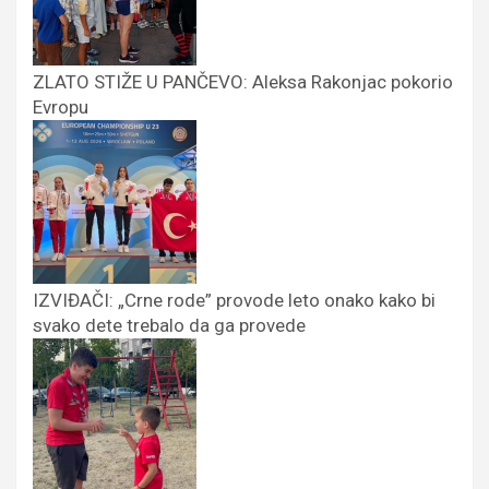
ZLATO STIŽE U PANČEVO: Aleksa Rakonjac pokorio
Evropu
IZVIĐAČI: „Crne rode” provode leto onako kako bi
svako dete trebalo da ga provede