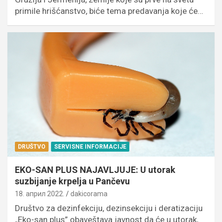
primile hrišćanstvo, biće tema predavanja koje će…
DRUŠTVO
SERVISNE INFORMACIJE
EKO-SAN PLUS NAJAVLJUJE: U utorak
suzbijanje krpelja u Pančevu
18. април 2022.
dakicorama
Društvo za dezinfekciju, dezinsekciju i deratizaciju
„Eko-san plus” obaveštava javnost da će u utorak,