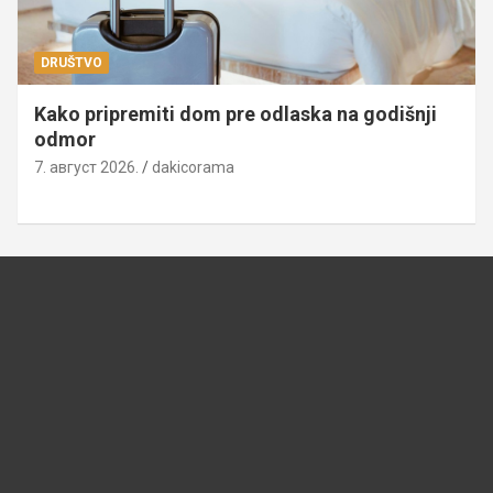
DRUŠTVO
Kako pripremiti dom pre odlaska na godišnji
odmor
7. август 2026.
dakicorama