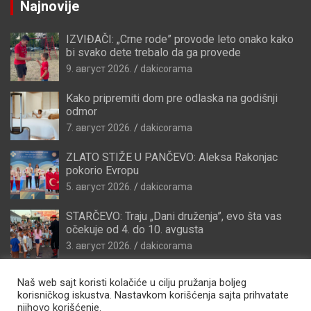
Najnovije
IZVIĐAČI: „Crne rode” provode leto onako kako
bi svako dete trebalo da ga provede
9. август 2026.
dakicorama
Kako pripremiti dom pre odlaska na godišnji
odmor
7. август 2026.
dakicorama
ZLATO STIŽE U PANČEVO: Aleksa Rakonjac
pokorio Evropu
5. август 2026.
dakicorama
STARČEVO: Traju „Dani druženja”, evo šta vas
očekuje od 4. do 10. avgusta
3. август 2026.
dakicorama
Naš web sajt koristi kolačiće u cilju pružanja boljeg
korisničkog iskustva. Nastavkom korišćenja sajta prihvatate
njihovo korišćenje.