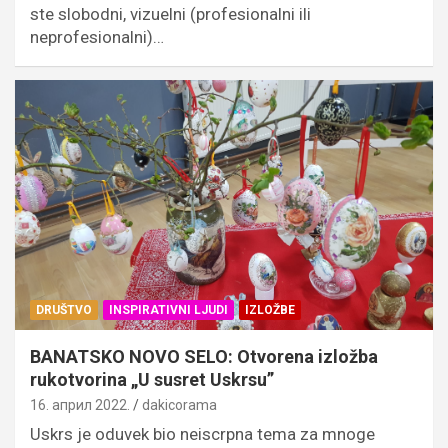
ste slobodni, vizuelni (profesionalni ili
neprofesionalni)…
DRUŠTVO
INSPIRATIVNI LJUDI
IZLOŽBE
BANATSKO NOVO SELO: Otvorena izložba
rukotvorina „U susret Uskrsu”
16. април 2022.
dakicorama
Uskrs je oduvek bio neiscrpna tema za mnoge