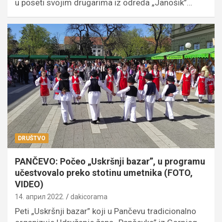
u poseti svojim drugarima iz odreda „Janošik”…
DRUŠTVO
PANČEVO: Počeo „Uskršnji bazar”, u programu
učestvovalo preko stotinu umetnika (FOTO,
VIDEO)
14. април 2022.
dakicorama
Peti „Uskršnji bazar” koji u Pančevu tradicionalno