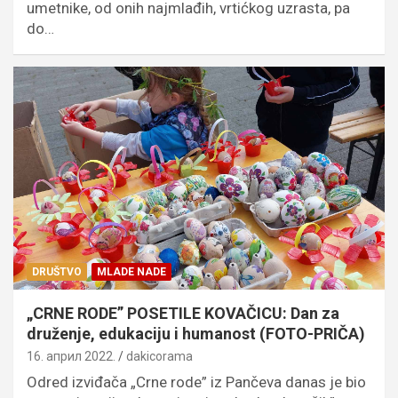
umetnike, od onih najmlađih, vrtićkog uzrasta, pa
do…
DRUŠTVO
MLADE NADE
„CRNE RODE” POSETILE KOVAČICU: Dan za
druženje, edukaciju i humanost (FOTO-PRIČA)
16. април 2022.
dakicorama
Odred izviđača „Crne rode” iz Pančeva danas je bio