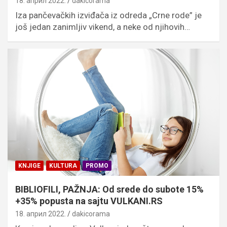
18. април 2022.
dakicorama
Iza pančevačkih izviđača iz odreda „Crne rode” je
još jedan zanimljiv vikend, a neke od njihovih…
KNJIGE
KULTURA
PROMO
BIBLIOFILI, PAŽNJA: Od srede do subote 15%
+35% popusta na sajtu VULKANI.RS
18. април 2022.
dakicorama