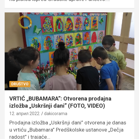
DRUŠTVO
VRTIĆ „BUBAMARA”: Otvorena prodajna
izložba „Uskršnji dani” (FOTO, VIDEO)
12. април 2022.
dakicorama
Prodajna izložba „Uskršnji dani” otvorena je danas
u vrtiću „Bubamara” Predškolske ustanove „Dečja
radost” i trajaće…