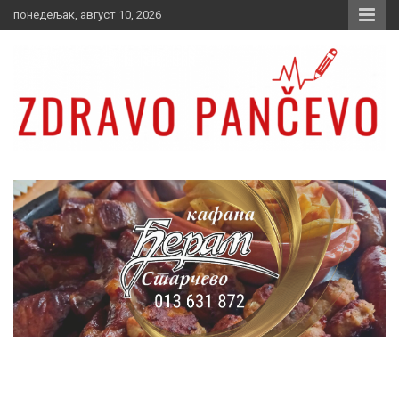
Skip
понедељак, август 10, 2026
to
content
Zdravo Pančevo