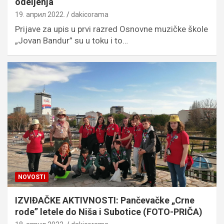
odeljenja
19. април 2022.
dakicorama
Prijave za upis u prvi razred Osnovne muzičke škole
„Jovan Bandur” su u toku i to…
NOVOSTI
IZVIĐAČKE AKTIVNOSTI: Pančevačke „Crne
rode” letele do Niša i Subotice (FOTO-PRIČA)