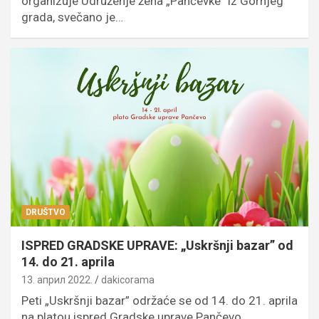
organizuje Udruženje žena „Pančevke” iz Gornjeg
grada, svečano je…
DRUŠTVO
ISPRED GRADSKE UPRAVE: „Uskršnji bazar” od
14. do 21. aprila
13. април 2022.
dakicorama
Peti „Uskršnji bazar” održaće se od 14. do 21. aprila
na platou ispred Gradske uprave Pančevo.…