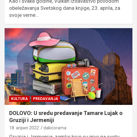
Kao i svake godine, Vulkan izdavaštvo povodom
obeležavanja Svetskog dana knjige, 23. aprila, za
svoje verne…
KULTURA
PREDAVANJA
DOLOVO: U sredu predavanje Tamare Lujak o
Gruziji i Jermeniji
18. април 2022.
dakicorama
Gruzija i Jermenija, zemlje koje su prve na svetu