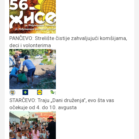
PANČEVO: Strelište čistije zahvaljujući komšijama,
deci i volonterima
STARČEVO: Traju „Dani druženja”, evo šta vas
očekuje od 4. do 10. avgusta