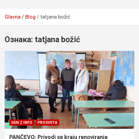
Glavna
Blog
tatjana božić
Ознака:
tatjana božić
GEN Z INFO
PROSVETA
PANČEVO: Privodi se kraju renoviranje