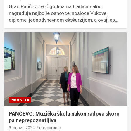
Grad Pančevo već godinama tradicionalno
nagrađuje najbolje osnovce, nosioce Vukove
diplome, jednodvnevnom ekskurzijom, a ovaj lep…
PROSVETA
PANČEVO: Muzička škola nakon radova skoro
pa neprepoznatljiva
3. април 2024.
dakicorama