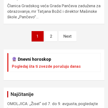
Članica Gradskog veća Grada Pančeva zadužena za
obrazovanje, mr Tatjana Božić i direktor Mašinske
škole „Pančevo”…
Пагинација
1
2
Next
чланака
Dnevni horoskop
Pogledaj šta ti zvezde poručuju danas
Najčitanije
OMOLJICA: „Žisel“ od 7. do 9. avgusta, pogledajte