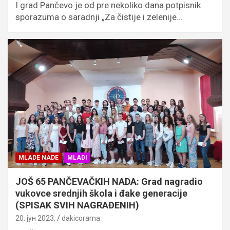
I grad Pančevo je od pre nekoliko dana potpisnik
sporazuma o saradnji „Za čistije i zelenije…
MLADE NADE
MLADI
JOŠ 65 PANČEVAČKIH NADA: Grad nagradio
vukovce srednjih škola i đake generacije
(SPISAK SVIH NAGRAĐENIH)
20. јун 2023.
dakicorama