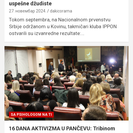
uspešne džudiste
27. новембар 2024.
dakicorama
Tokom septembra, na Nacionalnom prvenstvu
Srbije održanom u Kovinu, takmičari kluba IPPON
ostvarili su izvanredne rezultate:…
SA PSIHOLOGOM NA TI
16 DANA AKTIVIZMA U PANČEVU: Tribinom