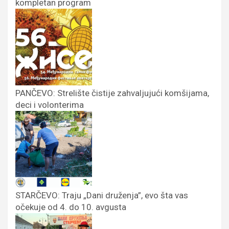
kompletan program
PANČEVO: Strelište čistije zahvaljujući komšijama,
deci i volonterima
STARČEVO: Traju „Dani druženja”, evo šta vas
očekuje od 4. do 10. avgusta