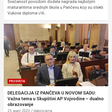
Svečanost povodom dodele nagrada najboljim
maturantima srednjih škola u Pančevu koji su stekli
Vukove diplome i/ili…
PROSVETA
DELEGACIJA IZ PANČEVA U NOVOM SADU:
Važna tema u Skupštini AP Vojvodine – dualno
obrazovanje
23. март 2023.
dakicorama