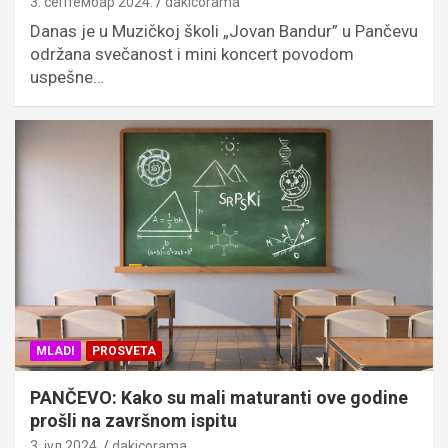
3. септембар 2024.
dakicorama
Danas je u Muzičkoj školi „Jovan Bandur” u Pančevu
održana svečanost i mini koncert povodom
uspešne…
MLADI
PROSVETA
PANČEVO: Kako su mali maturanti ove godine
prošli na završnom ispitu
3. јул 2024.
dakicorama