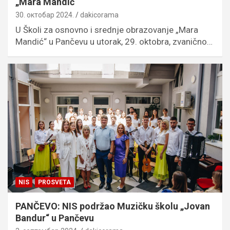
„Mara Mandić“
30. октобар 2024.
dakicorama
U Školi za osnovno i srednje obrazovanje „Mara
Mandić“ u Pančevu u utorak, 29. oktobra, zvanično…
NIS
PROSVETA
PANČEVO: NIS podržao Muzičku školu „Jovan
Bandur“ u Pančevu