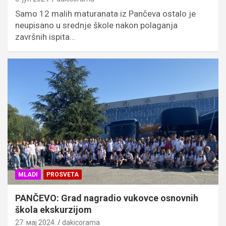
Samo 12 malih maturanata iz Pančeva ostalo je
neupisano u srednje škole nakon polaganja
završnih ispita…
MLADI
PROSVETA
PANČEVO: Grad nagradio vukovce osnovnih
škola ekskurzijom
27. мај 2024.
dakicorama