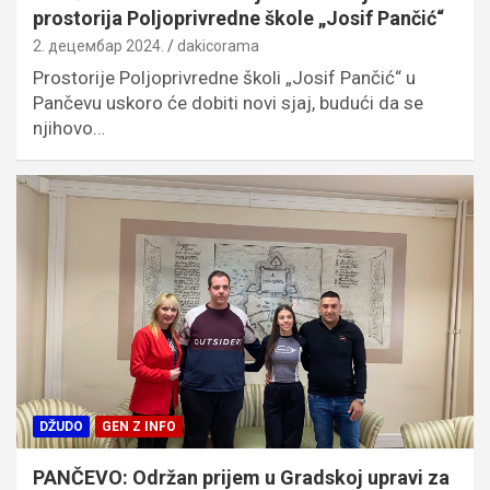
prostorija Poljoprivredne škole „Josif Pančić“
2. децембар 2024.
dakicorama
Prostorije Poljoprivredne školi „Josif Pančić“ u
Pančevu uskoro će dobiti novi sjaj, budući da se
njihovo…
DŽUDO
GEN Z INFO
PANČEVO: Održan prijem u Gradskoj upravi za