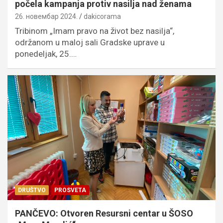
počela kampanja protiv nasilja nad ženama
26. новембар 2024.
dakicorama
Tribinom „Imam pravo na život bez nasilja“,
održanom u maloj sali Gradske uprave u
ponedeljak, 25.…
DRUŠTVO
PROSVETA
PANČEVO: Otvoren Resursni centar u ŠOSO