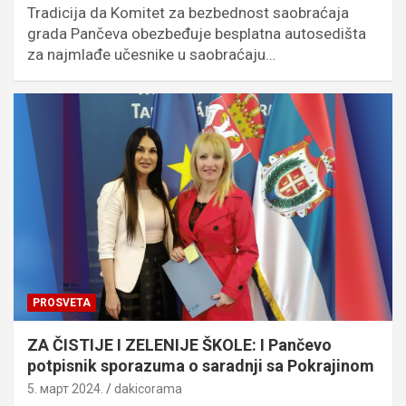
Tradicija da Komitet za bezbednost saobraćaja
grada Pančeva obezbeđuje besplatna autosedišta
za najmlađe učesnike u saobraćaju…
PROSVETA
ZA ČISTIJE I ZELENIJE ŠKOLE: I Pančevo
potpisnik sporazuma o saradnji sa Pokrajinom
5. март 2024.
dakicorama