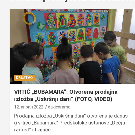
DRUŠTVO
VRTIĆ „BUBAMARA”: Otvorena prodajna
izložba „Uskršnji dani” (FOTO, VIDEO)
12. април 2022.
dakicorama
Prodajna izložba „Uskršnji dani” otvorena je danas
u vrtiću „Bubamara” Predškolske ustanove „Dečja
radost” i trajaće…