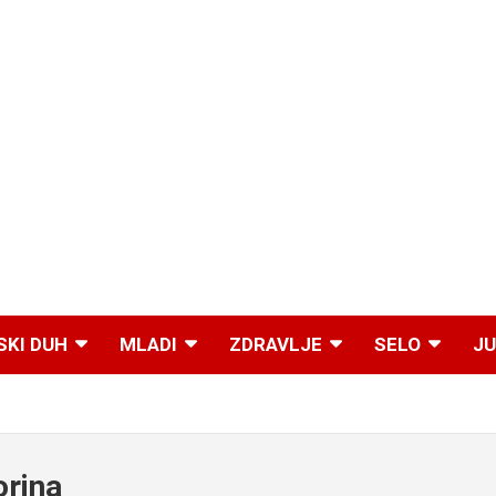
SKI DUH
MLADI
ZDRAVLJE
SELO
JU
orina