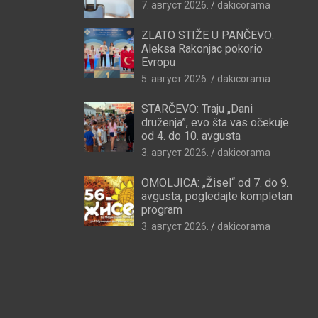
7. август 2026.
dakicorama
ZLATO STIŽE U PANČEVO:
Aleksa Rakonjac pokorio
Evropu
5. август 2026.
dakicorama
STARČEVO: Traju „Dani
druženja”, evo šta vas očekuje
od 4. do 10. avgusta
3. август 2026.
dakicorama
OMOLJICA: „Žisel“ od 7. do 9.
avgusta, pogledajte kompletan
program
3. август 2026.
dakicorama