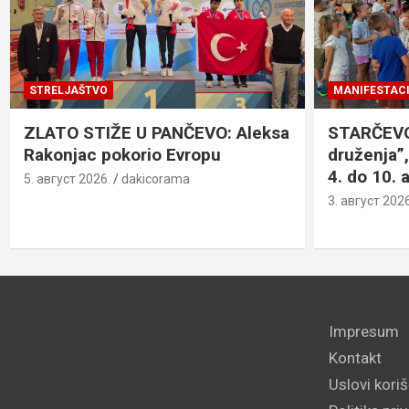
STRELJAŠTVO
MANIFESTACI
ZLATO STIŽE U PANČEVO: Aleksa
STARČEVO:
Rakonjac pokorio Evropu
druženja”,
4. do 10. 
5. август 2026.
dakicorama
3. август 2026
Impresum
Kontakt
Uslovi kori