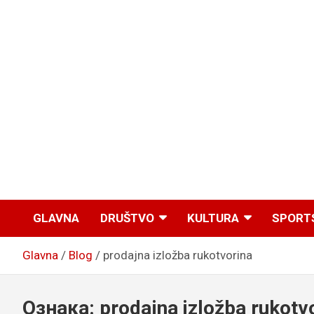
GLAVNA
DRUŠTVO
KULTURA
SPORT
Glavna
Blog
prodajna izložba rukotvorina
Ознака:
prodajna izložba rukotv