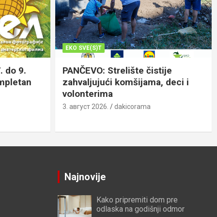
EKO SVE(S)T
. do 9.
PANČEVO: Strelište čistije
ompletan
zahvaljujući komšijama, deci i
volonterima
3. август 2026.
dakicorama
Najnovije
Kako pripremiti dom pre
odlaska na godišnji odmor