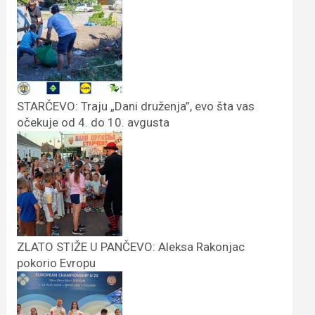
STARČEVO: Traju „Dani druženja”, evo šta vas
očekuje od 4. do 10. avgusta
ZLATO STIŽE U PANČEVO: Aleksa Rakonjac
pokorio Evropu