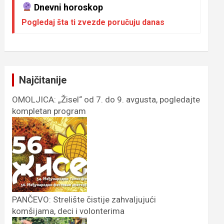
Dnevni horoskop
Pogledaj šta ti zvezde poručuju danas
Najčitanije
OMOLJICA: „Žisel“ od 7. do 9. avgusta, pogledajte
kompletan program
PANČEVO: Strelište čistije zahvaljujući
komšijama, deci i volonterima