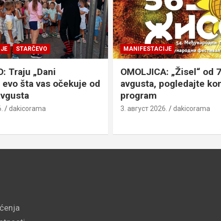
JE
STARČEVO
MANIFESTACIJE
 Traju „Dani
OMOLJICA: „Žisel“ od 7
 evo šta vas očekuje od
avgusta, pogledajte k
avgusta
program
.
dakicorama
3. август 2026.
dakicorama
šćenja