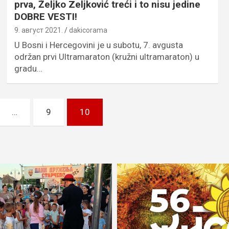
prva, Željko Zeljković treći i to nisu jedine
DOBRE VESTI!
9. август 2021.
dakicorama
U Bosni i Hercegovini je u subotu, 7. avgusta
održan prvi Ultramaraton (kružni ultramaraton) u
gradu…
…
9
10