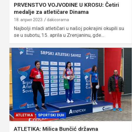
PRVENSTVO VOJVODINE U KROSU: Četiri
medalje za atletičare Dinama
18. април 2023.
dakicorama
Najbolji mladi atletičari u našoj pokrajini okupili su
se u subotu, 15. aprila u Zrenjaninu, gde…
ATLETIKA
SPORTSKI DUH
ATLETIKA: Milica Bunčić državna