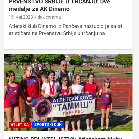
PRVENSTVO SRBIJE U TRČANJU: Dve
medalje za AK Dinamo
15. мај 2023.
dakicorama
Atletski klub Dinamo iz Pančeva nastupio je sa tri
atletičara na Prvenstvu Srbije u trčanju na…
ATLETIKA
SPORTSKI DUH