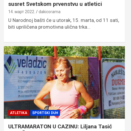
susret Svetskom prvenstvu u atletici
14. март 2022.
dakicorama
U Narodnoj bašti će u utorak, 15. marta, od 11 sati,
biti upriličena promotivna ulična trka…
ATLETIKA
SPORTSKI DUH
ULTRAMARATON U CAZINU: Liljana Tasić