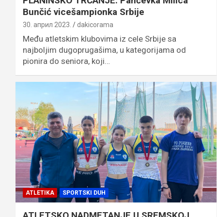
PLANINSKO TRČANJE: Pančevka Milica
Bunčić vicešampionka Srbije
30. април 2023.
dakicorama
Među atletskim klubovima iz cele Srbije sa
najboljim dugoprugašima, u kategorijama od
pionira do seniora, koji…
ATLETIKA
SPORTSKI DUH
ATLETSKO NADMETANJE U SREMSKOJ