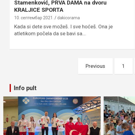
Stamenković, PRVA DAMA na dvoru
KRALJICE SPORTA
10. септембар 2021.
dakicorama
Kada si dete sve možeš. I sve hoćeš. Ona je
atletikom počela da se bavi sa…
Пагинација
Previous
1
чланака
Info pult