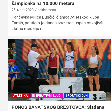
šampionka na 10.000 metara
25. март 2023.
dakicorama
Pančevka Milica Bunčić, članica Atletskog kluba
Tamiš, postigla je danas izuzetan uspeh osvojivši
zlatnu medalju i…
ATLETIKA
INSPIRATIVNI LJUDI
SPORTSKI DUH
PONOS BANATSKOG BRESTOVCA: Slađana