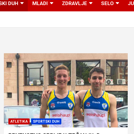
SKI DUH
MLADI
ZDRAVLJE
SELO
JU
ATLETIKA
SPORTSKI DUH