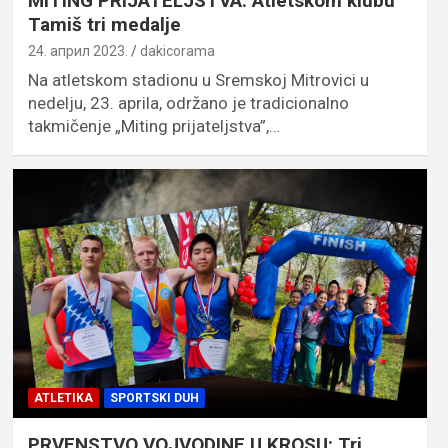
MITING PRIJATELJSTVA: Atletskom klubu
Tamiš tri medalje
24. април 2023.
dakicorama
Na atletskom stadionu u Sremskoj Mitrovici u
nedelju, 23. aprila, održano je tradicionalno
takmičenje „Miting prijateljstva”,…
ATLETIKA
SPORTSKI DUH
PRVENSTVO VOJVODINE U KROSU: Tri