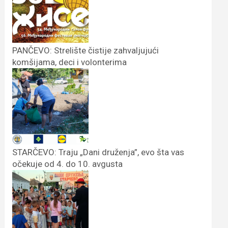
PANČEVO: Strelište čistije zahvaljujući
komšijama, deci i volonterima
STARČEVO: Traju „Dani druženja”, evo šta vas
očekuje od 4. do 10. avgusta