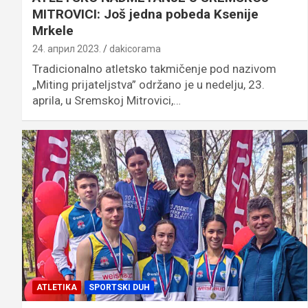
MITROVICI: Još jedna pobeda Ksenije
Mrkele
24. април 2023.
dakicorama
Tradicionalno atletsko takmičenje pod nazivom
„Miting prijateljstva” održano je u nedelju, 23.
aprila, u Sremskoj Mitrovici,…
ATLETIKA
SPORTSKI DUH