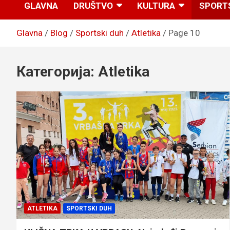
GLAVNA
DRUŠTVO
KULTURA
SPORT
Glavna
Blog
Sportski duh
Atletika
Page 10
Категорија:
Atletika
ATLETIKA
SPORTSKI DUH