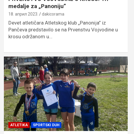
medalje za „Panoniju”
18. април 2023.
dakicorama
Devet atletičara Atletskog klub „Panonija” iz
Pančeva predstavilo se na Prvenstvu Vojvodine u
krosu održanom u…
ATLETIKA
SPORTSKI DUH