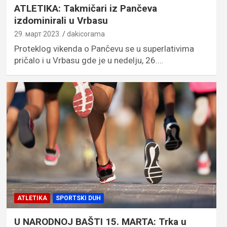
ATLETIKA: Takmičari iz Pančeva
izdominirali u Vrbasu
29. март 2023.
dakicorama
Proteklog vikenda o Pančevu se u superlativima
pričalo i u Vrbasu gde je u nedelju, 26.…
ATLETIKA
SPORTSKI DUH
U NARODNOJ BAŠTI 15. MARTA: Trka u