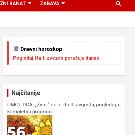
ŽNI BANAT
ZABAVA
Dnevni horoskop
Pogledaj šta ti zvezde poručuju danas
Najčitanije
OMOLJICA: „Žisel“ od 7. do 9. avgusta, pogledajte
kompletan program