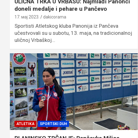
ULIČNA TRKA U VRBASU: Najmlađi Panonci
doneli medalje i pehare u Pančevo
17. мај 2023.
dakicorama
Sportisti Atletskog kluba Panonija iz Pančeva
učestvovali su u subotu, 13. maja, na tradicionalnoj
uličnoj Vrbaškoj…
ATLETIKA
SPORTSKI DUH