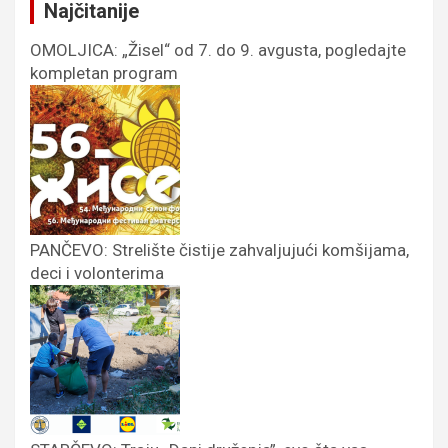
Najčitanije
OMOLJICA: „Žisel“ od 7. do 9. avgusta, pogledajte
kompletan program
PANČEVO: Strelište čistije zahvaljujući komšijama,
deci i volonterima