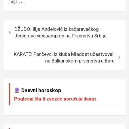
Tags:
,
,
,
,
ce
tt
ail
s
se
er
at
p
b
er
a
n
s
e
o
g
g
A
Кретање
DŽUDO: Ilija Anđelović iz kačarevačkog
o
e
er
p
чланка
Jedinstva vicešampion na Prvenstvu Srbije
k
p
KARATE: Pančevci iz kluba Mladost učestvovali
na Balkanskom prvenstvu u Baru
Dnevni horoskop
Pogledaj šta ti zvezde poručuju danas