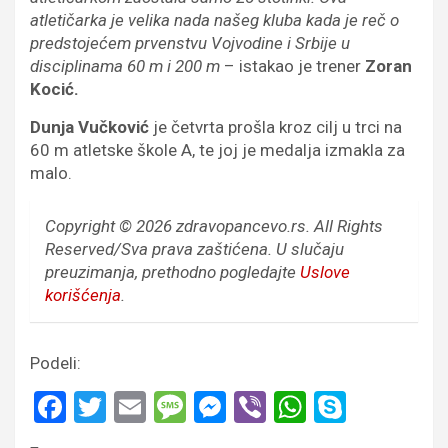
atletičarka je velika nada našeg kluba kada je reč o
predstojećem prvenstvu Vojvodine i Srbije u
disciplinama 60 m i 200 m
– istakao je trener
Zoran
Kocić.
Dunja Vučković
je četvrta prošla kroz cilj u trci na
60 m atletske škole A, te joj je medalja izmakla za
malo.
Copyright © 2026 zdravopancevo.rs. All Rights
Reserved/Sva prava zaštićena.
U slučaju
preuzimanja, prethodno pogledajte
Uslove
korišćenja
.
Podeli:
F
T
E
M
M
Vi
W
S
a
wi
m
es
es
b
h
ky