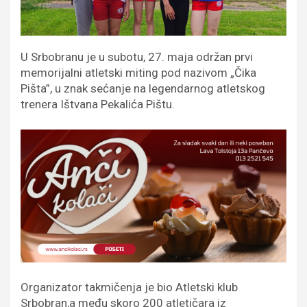
U Srbobranu je u subotu, 27. maja održan prvi
memorijalni atletski miting pod nazivom „Čika
Pišta”, u znak sećanje na legendarnog atletskog
trenera Ištvana Pekalića Pištu.
Organizator takmičenja je bio Atletski klub
Srbobran,a među skoro 200 atletičara iz