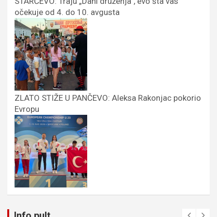
STARČEVO: Traju „Dani druženja”, evo šta vas
očekuje od 4. do 10. avgusta
ZLATO STIŽE U PANČEVO: Aleksa Rakonjac pokorio
Evropu
Info pult