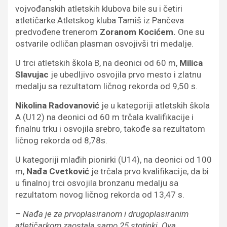
vojvođanskih atletskih klubova bile su i četiri
atletičarke Atletskog kluba Tamiš iz Pančeva
predvođene trenerom
Zoranom Kocićem.
One su
ostvarile odličan plasman osvojivši tri medalje.
U trci atletskih škola B, na deonici od 60 m,
Milica
Slavujac
je ubedljivo osvojila prvo mesto i zlatnu
medalju sa rezultatom ličnog rekorda od 9,50 s.
Nikolina Radovanović
je u kategoriji atletskih škola
A (U12) na deonici od 60 m trčala kvalifikacije i
finalnu trku i osvojila srebro, takođe sa rezultatom
ličnog rekorda od 8,78s.
U kategoriji mlađih pionirki (U14), na deonici od 100
m,
Nađa Cvetković
je trčala prvo kvalifikacije, da bi
u finalnoj trci osvojila bronzanu medalju sa
rezultatom novog ličnog rekorda od 13,47 s.
– Nađa je za prvoplasiranom i drugoplasiranim
atletičarkom zaostala samo 25 stotinki. Ova