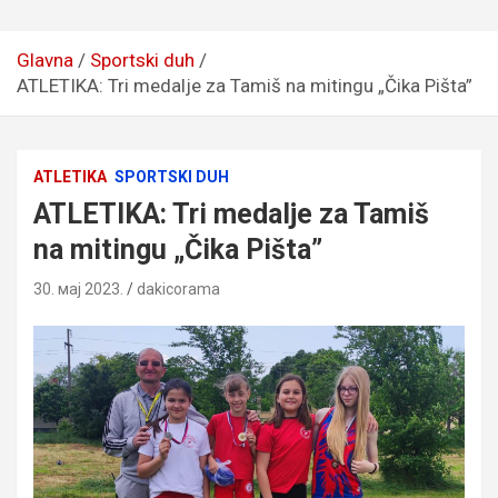
Glavna
Sportski duh
ATLETIKA: Tri medalje za Tamiš na mitingu „Čika Pišta”
ATLETIKA
SPORTSKI DUH
ATLETIKA: Tri medalje za Tamiš
na mitingu „Čika Pišta”
30. мај 2023.
dakicorama