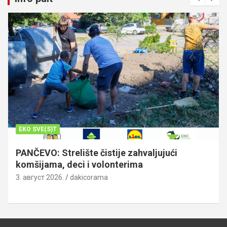
EKO SVE(S)T
PANČEVO: Strelište čistije zahvaljujući
komšijama, deci i volonterima
3. август 2026.
dakicorama