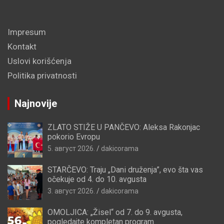
Impresum
Kontakt
Uslovi korišćenja
Politika privatnosti
Najnovije
ZLATO STIŽE U PANČEVO: Aleksa Rakonjac
pokorio Evropu
5. август 2026.
dakicorama
STARČEVO: Traju „Dani druženja”, evo šta vas
očekuje od 4. do 10. avgusta
3. август 2026.
dakicorama
OMOLJICA: „Žisel“ od 7. do 9. avgusta,
pogledajte kompletan program