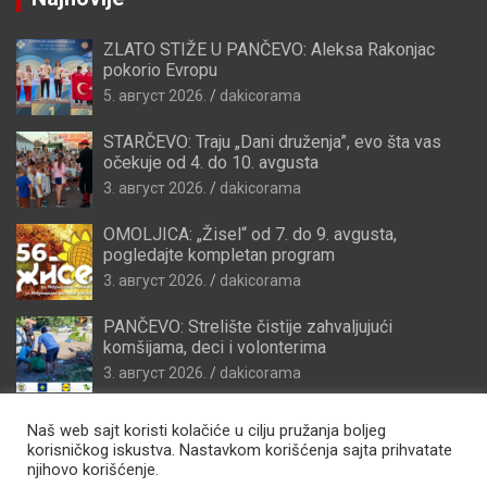
ZLATO STIŽE U PANČEVO: Aleksa Rakonjac
pokorio Evropu
5. август 2026.
dakicorama
STARČEVO: Traju „Dani druženja”, evo šta vas
očekuje od 4. do 10. avgusta
3. август 2026.
dakicorama
OMOLJICA: „Žisel“ od 7. do 9. avgusta,
pogledajte kompletan program
3. август 2026.
dakicorama
PANČEVO: Strelište čistije zahvaljujući
komšijama, deci i volonterima
3. август 2026.
dakicorama
Naš web sajt koristi kolačiće u cilju pružanja boljeg
korisničkog iskustva. Nastavkom korišćenja sajta prihvatate
njihovo korišćenje.