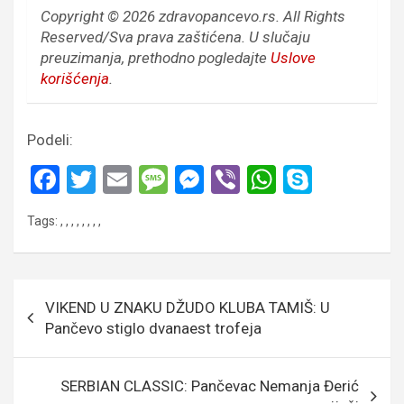
Copyright © 2026 zdravopancevo.rs. All Rights
Reserved/Sva prava zaštićena.
U slučaju
preuzimanja, prethodno pogledajte
Uslove
korišćenja
.
Podeli:
F
T
E
M
M
Vi
W
S
a
wi
m
es
es
b
h
ky
Tags:
,
,
,
,
,
,
,
,
ce
tt
ail
s
se
er
at
p
b
er
a
n
s
e
o
g
g
A
Кретање
VIKEND U ZNAKU DŽUDO KLUBA TAMIŠ: U
o
e
er
p
чланка
Pančevo stiglo dvanaest trofeja
k
p
SERBIAN CLASSIC: Pančevac Nemanja Đerić