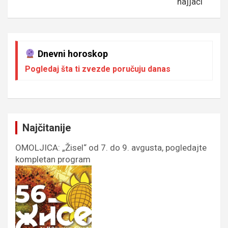
najjači
Dnevni horoskop
Pogledaj šta ti zvezde poručuju danas
Najčitanije
OMOLJICA: „Žisel“ od 7. do 9. avgusta, pogledajte
kompletan program