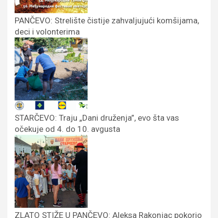
PANČEVO: Strelište čistije zahvaljujući komšijama,
deci i volonterima
STARČEVO: Traju „Dani druženja”, evo šta vas
očekuje od 4. do 10. avgusta
ZLATO STIŽE U PANČEVO: Aleksa Rakonjac pokorio