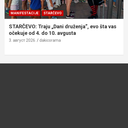
MANIFESTACIJE
STARČEVO
STARČEVO: Traju „Dani druženja”, evo šta vas
očekuje od 4. do 10. avgusta
3. август 2026.
dakicorama