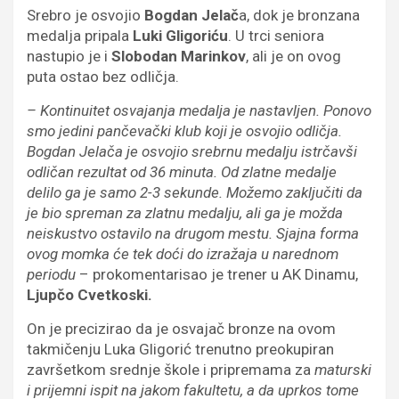
Srebro je osvojio
Bogdan Jelač
a, dok je bronzana
medalja pripala
Luki Gligoriću
. U trci seniora
nastupio je i
Slobodan Marinkov
, ali je on ovog
puta ostao bez odličja.
– Kontinuitet osvajanja medalja je nastavljen. Ponovo
smo jedini pančevački klub koji je osvojio odličja.
Bogdan Jelača je osvojio srebrnu medalju istrčavši
odličan rezultat od 36 minuta. Od zlatne medalje
delilo ga je samo 2-3 sekunde. Možemo zaključiti da
je bio spreman za zlatnu medalju, ali ga je možda
neiskustvo ostavilo na drugom mestu. Sjajna forma
ovog momka će tek doći do izražaja u narednom
periodu
– prokomentarisao je trener u AK Dinamu,
Ljupčo Cvetkoski.
On je precizirao da je osvajač bronze na ovom
takmičenju Luka Gligorić trenutno preokupiran
završetkom srednje škole i pripremama za
maturski
i prijemni ispit na jakom fakultetu, a da uprkos tome