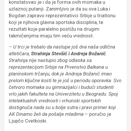
konstatovao je i da je forma ovih momaka u
uzlaznoj putanji. Zanimljivo je da su ova Luka i
Bogdan zapravo reprezentativci Srbije u triatlonu
koji je njihova glavna sportska disciplina, te
rezultati koje paralelno postižu na drugim
takmičenjima imaju tim veću vrednost.
– U trci je trebalo da nastupe još dva naša odlična
atletičara,
Strahinja Stevšić i Andreja Božanić
.
Strahinja nije nastupio zbog odlaska sa
reprezentacijom Srbije na Prvenstvo Balkana u
planinskom trčanju, dok je Andreja Božanić imao
prelom ključne kosti te je još u periodu oporavka. Svo
četvoro momaka su gimnazijalci i budući studenti
vrlo jakih fakulteta na Univerzitetu u Beogradu. Spoj
intelektualnih vrednosti i vrhunski sportskih
dostignuća nada su u bolje sutra i pravi primer koji
AK Dinamo želi da pošalje mladima
– poručio je
Ljupčo Cvetkoski.