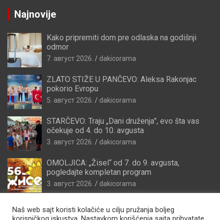
Najnovije
Kako pripremiti dom pre odlaska na godišnji
odmor
7. август 2026.
dakicorama
ZLATO STIŽE U PANČEVO: Aleksa Rakonjac
pokorio Evropu
5. август 2026.
dakicorama
STARČEVO: Traju „Dani druženja”, evo šta vas
očekuje od 4. do 10. avgusta
3. август 2026.
dakicorama
OMOLJICA: „Žisel“ od 7. do 9. avgusta,
pogledajte kompletan program
3. август 2026.
dakicorama
Naš web sajt koristi kolačiće u cilju pružanja boljeg
korisničkog iskustva. Nastavkom korišćenja sajta prihvatate