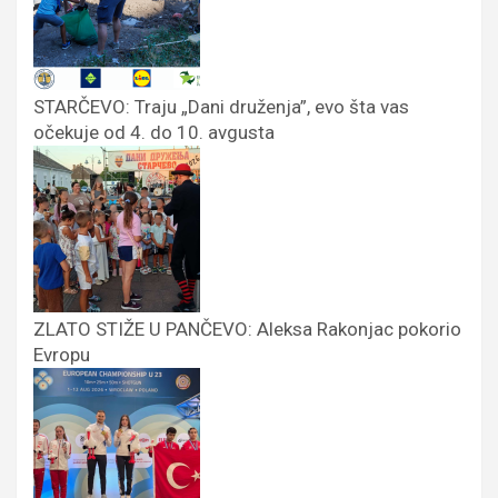
STARČEVO: Traju „Dani druženja”, evo šta vas
očekuje od 4. do 10. avgusta
ZLATO STIŽE U PANČEVO: Aleksa Rakonjac pokorio
Evropu