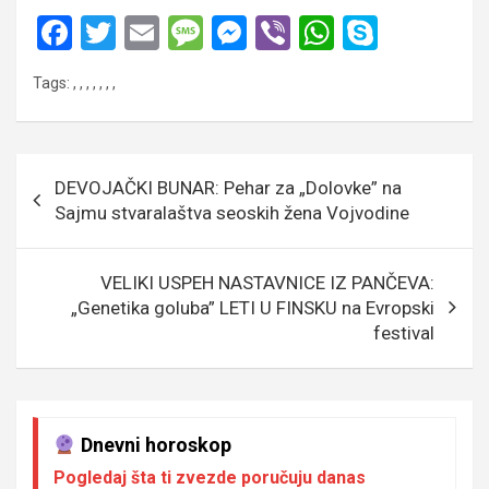
F
T
E
M
M
Vi
W
S
a
wi
m
es
es
b
h
ky
Tags:
,
,
,
,
,
,
,
ce
tt
ail
s
se
er
at
p
b
er
a
n
s
e
o
g
g
A
Кретање
DEVOJAČKI BUNAR: Pehar za „Dolovke” na
o
e
er
p
чланка
Sajmu stvaralaštva seoskih žena Vojvodine
k
p
VELIKI USPEH NASTAVNICE IZ PANČEVA:
„Genetika goluba” LETI U FINSKU na Evropski
festival
Dnevni horoskop
Pogledaj šta ti zvezde poručuju danas