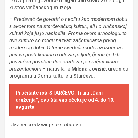
O ovoj temi govoriće
Dragan Janković
, arheolog i
kustos vinčanskog muzeja.
– Predavač će govoriti o neolitu kao modernom dobu
s akcentom na starčevačkoj kulturi, ali i o vinčanskoj
kulturi koja ju je nasledila. Prema ovom arheologu, te
dve kulture se mogu nazvati začetnicama prvog
modernog doba. O tome svedoči moderna ishrana i
pojava prvih tkanina u odevanju ljudi, čemu će biti
posvećen poseban deo predavanja praćen video-
prezentacijom
– najavila je
Milena Jovišić,
urednica
programa u Domu kulture u Starčevu.
Pročitajte još
STARČEVO: Traju „Dani
druženja”, evo šta vas očekuje od 4. do 10.
avgusta
Ulaz na predavanje je slobodan.