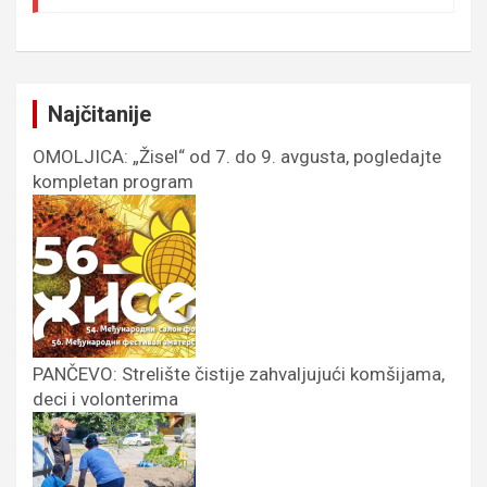
Najčitanije
OMOLJICA: „Žisel“ od 7. do 9. avgusta, pogledajte
kompletan program
PANČEVO: Strelište čistije zahvaljujući komšijama,
deci i volonterima