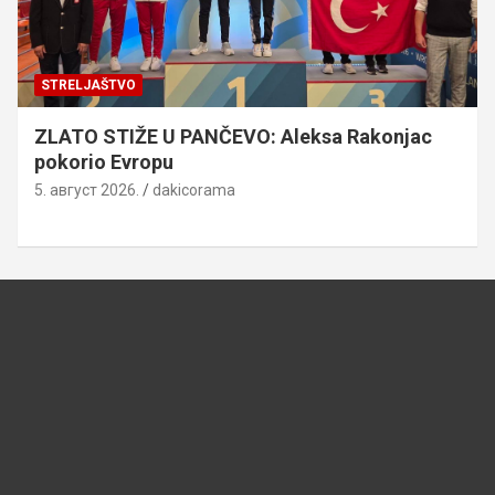
STRELJAŠTVO
ZLATO STIŽE U PANČEVO: Aleksa Rakonjac
pokorio Evropu
5. август 2026.
dakicorama