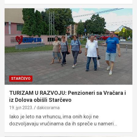
STARČEVO
TURIZAM U RAZVOJU: Penzioneri sa Vračara i
iz Dolova obišli Starčevo
19. јул 2023.
dakicorama
Iako je leto na vrhuncu, ima onih koji ne
dozvoljavaju vrućinama da ih spreče u nameri…