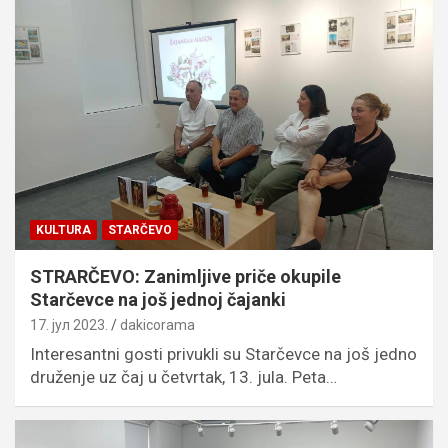
KULTURA
STARČEVO
STRARČEVO: Zanimljive priče okupile
Starčevce na još jednoj čajanki
17. јул 2023.
dakicorama
Interesantni gosti privukli su Starčevce na još jedno
druženje uz čaj u četvrtak, 13. jula. Peta…