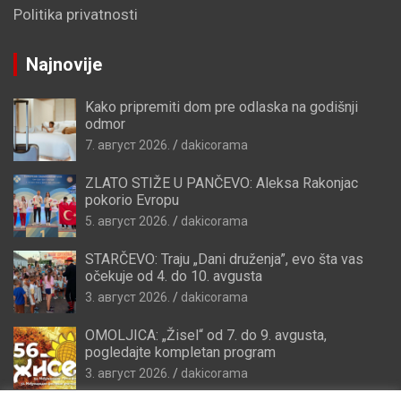
Politika privatnosti
Najnovije
Kako pripremiti dom pre odlaska na godišnji
odmor
7. август 2026.
dakicorama
ZLATO STIŽE U PANČEVO: Aleksa Rakonjac
pokorio Evropu
5. август 2026.
dakicorama
STARČEVO: Traju „Dani druženja”, evo šta vas
očekuje od 4. do 10. avgusta
3. август 2026.
dakicorama
OMOLJICA: „Žisel“ od 7. do 9. avgusta,
pogledajte kompletan program
3. август 2026.
dakicorama