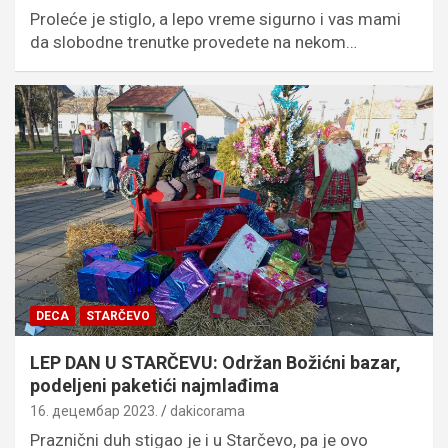
Proleće je stiglo, a lepo vreme sigurno i vas mami
da slobodne trenutke provedete na nekom…
DECA
STARČEVO
LEP DAN U STARČEVU: Održan Božićni bazar,
podeljeni paketići najmlađima
16. децембар 2023.
dakicorama
Praznični duh stigao je i u Starčevo, pa je ovo