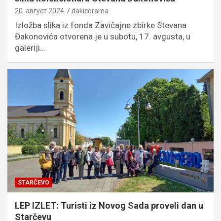
20. август 2024.
dakicorama
Izložba slika iz fonda Zavičajne zbirke Stevana
Đakonovića otvorena je u subotu, 17. avgusta, u
galeriji…
STARČEVO
LEP IZLET: Turisti iz Novog Sada proveli dan u
Starčevu