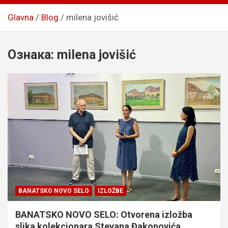
Glavna
Blog
milena jovišić
Ознака:
milena jovišić
BANATSKO NOVO SELO
IZLOŽBE
BANATSKO NOVO SELO: Otvorena izložba
slika kolekcionara Stevana Đakonovića