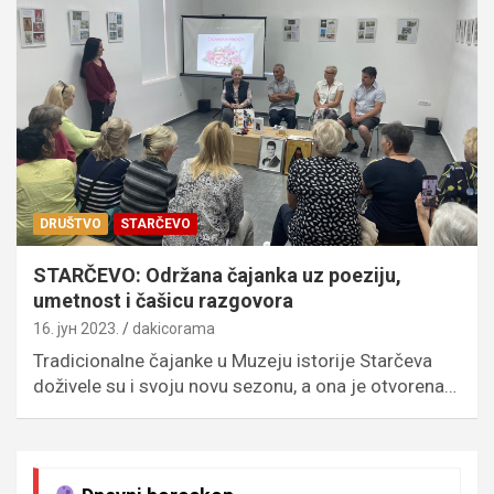
DRUŠTVO
STARČEVO
STARČEVO: Održana čajanka uz poeziju,
umetnost i čašicu razgovora
16. јун 2023.
dakicorama
Tradicionalne čajanke u Muzeju istorije Starčeva
doživele su i svoju novu sezonu, a ona je otvorena…