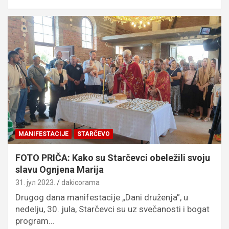
MANIFESTACIJE
STARČEVO
FOTO PRIČA: Kako su Starčevci obeležili svoju
slavu Ognjena Marija
31. јул 2023.
dakicorama
Drugog dana manifestacije „Dani druženja”, u
nedelju, 30. jula, Starčevci su uz svečanosti i bogat
program…