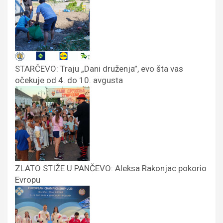
STARČEVO: Traju „Dani druženja”, evo šta vas
očekuje od 4. do 10. avgusta
ZLATO STIŽE U PANČEVO: Aleksa Rakonjac pokorio
Evropu