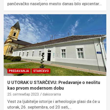
pančevačko naseljeno mesto danas bilo epicentar…
PREDAVANJA
STARČEVO
U UTORAK U STARČEVU: Predavanje o neolitu
kao prvom modernom dobu
25. септембар 2023.
dakicorama
Vest za ljubitelje istorije i arheologije glasi da će u
utorak, 26. septembra, od 20 sati,…