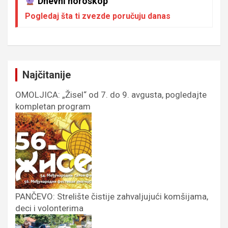
Dnevni horoskop
Pogledaj šta ti zvezde poručuju danas
Najčitanije
OMOLJICA: „Žisel“ od 7. do 9. avgusta, pogledajte
kompletan program
PANČEVO: Strelište čistije zahvaljujući komšijama,
deci i volonterima