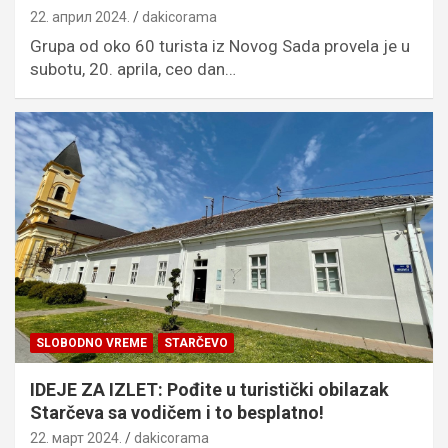
22. април 2024.
dakicorama
Grupa od oko 60 turista iz Novog Sada provela je u
subotu, 20. aprila, ceo dan…
SLOBODNO VREME
STARČEVO
IDEJE ZA IZLET: Pođite u turistički obilazak
Starčeva sa vodičem i to besplatno!
22. март 2024.
dakicorama