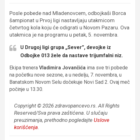
Posle pobede nad Mladenovcem, odbojkaši Borca
šampionat u Prvoj ligi nastavljaju utakmicom
četvrtog kola koju će odigrati u Novom Pazaru. Ova
utakmica je na programu u petak, 5. novembra.
U Drugoj ligi grupa „Sever”, devojke iz
Odbojke 013 žele da nastave trijumfalni niz.
Ekipa trenera
Vladimira Jovančića
ima sve tri pobede
na početku nove sezone, a u nedelju, 7. novembra, u
Banatskom Novom Selu dočekuje Novi Sad 2. Ovaj meč
počinje u 13.30.
Copyright © 2026 zdravopancevo.rs. All Rights
Reserved/Sva prava zaštićena.
U slučaju
preuzimanja, prethodno pogledajte
Uslove
korišćenja
.