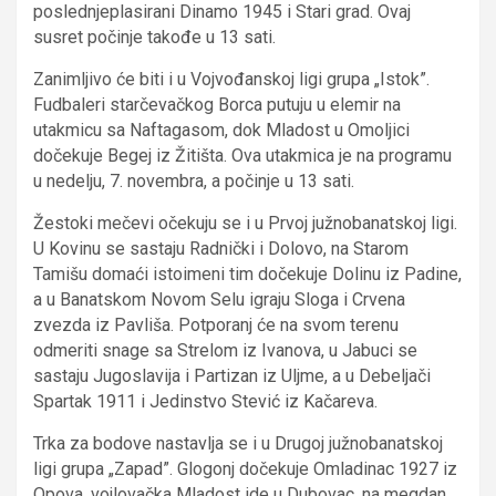
poslednjeplasirani Dinamo 1945 i Stari grad. Ovaj
susret počinje takođe u 13 sati.
Zanimljivo će biti i u Vojvođanskoj ligi grupa „Istok”.
Fudbaleri starčevačkog Borca putuju u elemir na
utakmicu sa Naftagasom, dok Mladost u Omoljici
dočekuje Begej iz Žitišta. Ova utakmica je na programu
u nedelju, 7. novembra, a počinje u 13 sati.
Žestoki mečevi očekuju se i u Prvoj južnobanatskoj ligi.
U Kovinu se sastaju Radnički i Dolovo, na Starom
Tamišu domaći istoimeni tim dočekuje Dolinu iz Padine,
a u Banatskom Novom Selu igraju Sloga i Crvena
zvezda iz Pavliša.
Potporanj će na svom terenu
odmeriti snage sa Strelom iz Ivanova, u Jabuci se
sastaju Jugoslavija i Partizan iz Uljme, a u Debeljači
Spartak 1911 i Jedinstvo Stević iz Kačareva.
Trka za bodove nastavlja se i u Drugoj južnobanatskoj
ligi grupa „Zapad”. Glogonj dočekuje Omladinac 1927 iz
Opova, vojlovačka Mladost ide u Dubovac, na megdan