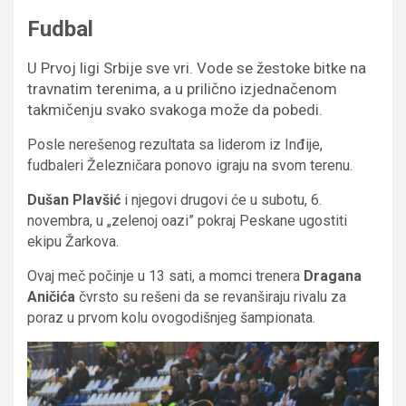
Fudbal
U Prvoj ligi Srbije sve vri. Vode se žestoke bitke na
travnatim terenima, a u prilično izjednačenom
takmičenju svako svakoga može da pobedi.
Posle nerešenog rezultata sa liderom iz Inđije,
fudbaleri Železničara ponovo igraju na svom terenu.
Dušan Plavšić
i njegovi drugovi će u subotu, 6.
novembra, u „zelenoj oazi” pokraj Peskane ugostiti
ekipu Žarkova.
Ovaj meč počinje u 13 sati, a momci trenera
Dragana
Aničića
čvrsto su rešeni da se revanširaju rivalu za
poraz u prvom kolu ovogodišnjeg šampionata.