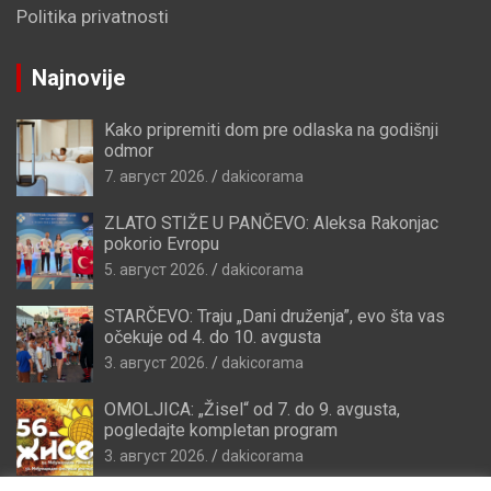
Politika privatnosti
Najnovije
Kako pripremiti dom pre odlaska na godišnji
odmor
7. август 2026.
dakicorama
ZLATO STIŽE U PANČEVO: Aleksa Rakonjac
pokorio Evropu
5. август 2026.
dakicorama
STARČEVO: Traju „Dani druženja”, evo šta vas
očekuje od 4. do 10. avgusta
3. август 2026.
dakicorama
OMOLJICA: „Žisel“ od 7. do 9. avgusta,
pogledajte kompletan program
3. август 2026.
dakicorama