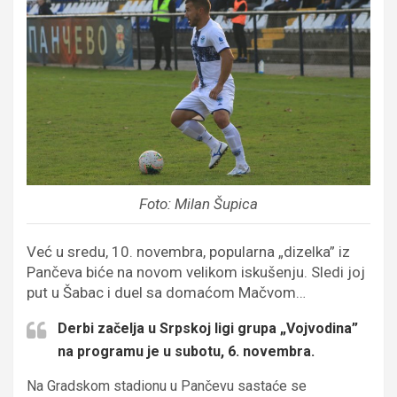
Foto: Milan Šupica
Već u sredu, 10. novembra, popularna „dizelka” iz
Pančeva biće na novom velikom iskušenju. Sledi joj
put u Šabac i duel sa domaćom Mačvom…
Derbi začelja u Srpskoj ligi grupa „Vojvodina”
na programu je u subotu, 6. novembra.
Na Gradskom stadionu u Pančevu sastaće se