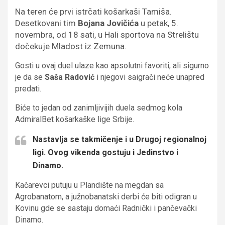
Na teren će prvi istrčati košarkaši Tamiša.
Desetkovani tim
Bojana Jovičića
u petak, 5.
novembra, od 18 sati, u Hali sportova na Strelištu
dočekuje Mladost iz Zemuna.
Gosti u ovaj duel ulaze kao apsolutni favoriti, ali sigurno
je da se
Saša Radović
i njegovi saigrači neće unapred
predati.
Biće to jedan od zanimljivijih duela sedmog kola
AdmiralBet košarkaške lige Srbije.
Nastavlja se takmičenje i u Drugoj regionalnoj
ligi. Ovog vikenda gostuju i Jedinstvo i
Dinamo.
Kačarevci putuju u Plandište na megdan sa
Agrobanatom, a južnobanatski derbi će biti odigran u
Kovinu gde se sastaju domaći Radnički i pančevački
Dinamo.