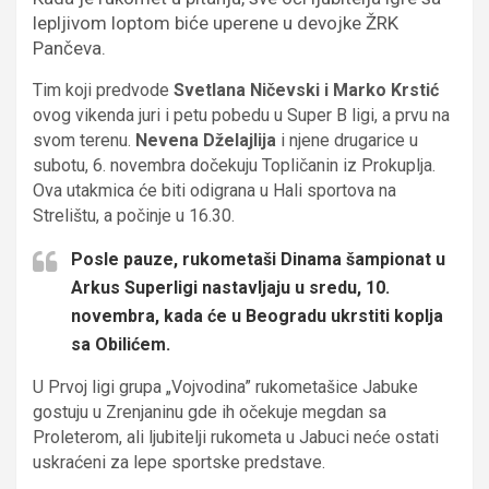
lepljivom loptom biće uperene u devojke ŽRK
Pančeva.
Tim koji predvode
Svetlana Ničevski i Marko Krstić
ovog vikenda juri i petu pobedu u Super B ligi, a prvu na
svom terenu.
Nevena Dželajlija
i njene drugarice u
subotu, 6. novembra dočekuju Topličanin iz Prokuplja.
Ova utakmica će biti odigrana u Hali sportova na
Strelištu, a počinje u 16.30.
Posle pauze, rukometaši Dinama šampionat u
Arkus Superligi nastavljaju u sredu, 10.
novembra, kada će u Beogradu ukrstiti koplja
sa Obilićem.
U Prvoj ligi grupa „Vojvodina” rukometašice Jabuke
gostuju u Zrenjaninu gde ih očekuje megdan sa
Proleterom, ali ljubitelji rukometa u Jabuci neće ostati
uskraćeni za lepe sportske predstave.