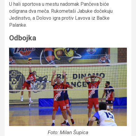
U hali sportova u mestu nadomak Pančeva biće
odigrana dva meča. Rukometaši Jabuke dočekuju
Jedinstvo, a Dolovo igra protiv Lavova iz Bačke
Palanke.
Odbojka
Foto: Milan Šupica