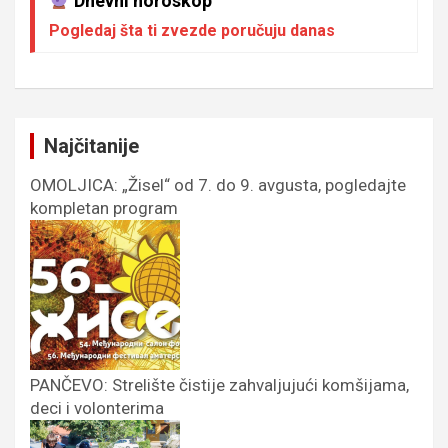
Dnevni horoskop
Pogledaj šta ti zvezde poručuju danas
Najčitanije
OMOLJICA: „Žisel“ od 7. do 9. avgusta, pogledajte
kompletan program
PANČEVO: Strelište čistije zahvaljujući komšijama,
deci i volonterima