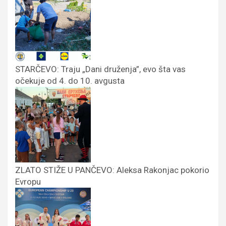
STARČEVO: Traju „Dani druženja”, evo šta vas
očekuje od 4. do 10. avgusta
ZLATO STIŽE U PANČEVO: Aleksa Rakonjac pokorio
Evropu