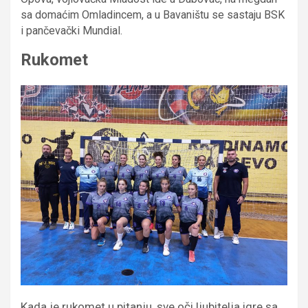
sa domaćim Omladincem, a u Bavaništu se sastaju BSK
i pančevački Mundial.
Rukomet
Kada je rukomet u pitanju, sve oči ljubitelja igre sa