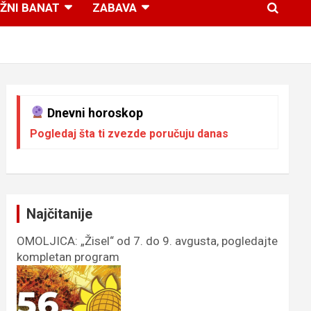
ŽNI BANAT
ZABAVA
Dnevni horoskop
Pogledaj šta ti zvezde poručuju danas
Najčitanije
OMOLJICA: „Žisel“ od 7. do 9. avgusta, pogledajte
kompletan program