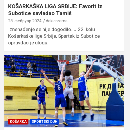
KOŠARKAŠKA LIGA SRBIJE: Favorit iz
Subotice savladao Tamiš
28. фебруар 2024.
dakicorama
Iznenađenje se nije dogodilo. U 22. kolu
Košarkaške lige Srbije, Spartak iz Subotice
opravdao je ulogu…
KOŠARKA
SPORTSKI DUH