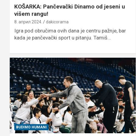
KOŠARKA: Pančevački Dinamo od jeseni u
višem rangu!
8. април 2024.
dakicorama
Igra pod obručima ovih dana je centru pažnje, bar
kada je pančevački sport u pitanju. Tamiš…
BUDIMO HUMANI