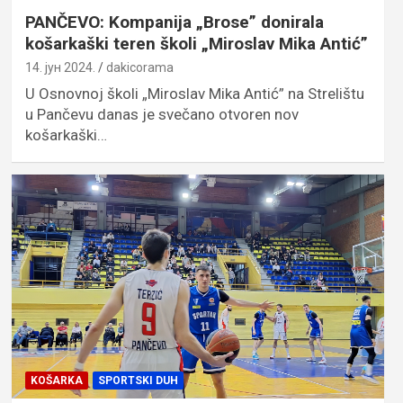
PANČEVO: Kompanija „Brose” donirala
košarkaški teren školi „Miroslav Mika Antić”
14. јун 2024.
dakicorama
U Osnovnoj školi „Miroslav Mika Antić” na Strelištu
u Pančevu danas je svečano otvoren nov
košarkaški…
KOŠARKA
SPORTSKI DUH