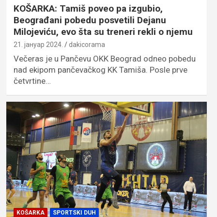
KOŠARKA: Tamiš poveo pa izgubio,
Beograđani pobedu posvetili Dejanu
Milojeviću, evo šta su treneri rekli o njemu
21. јануар 2024.
dakicorama
Večeras je u Pančevu OKK Beograd odneo pobedu
nad ekipom pančevačkog KK Tamiša. Posle prve
četvrtine…
KOŠARKA
SPORTSKI DUH