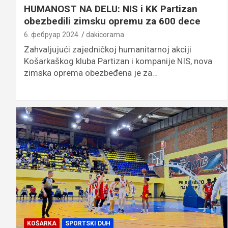
HUMANOST NA DELU: NIS i KK Partizan
obezbedili zimsku opremu za 600 dece
6. фебруар 2024.
dakicorama
Zahvaljujući zajedničkoj humanitarnoj akciji
Košarkaškog kluba Partizan i kompanije NIS, nova
zimska oprema obezbeđena je za…
KOŠARKA
SPORTSKI DUH