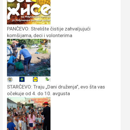
PANČEVO: Strelište čistije zahvaljujući
komšijama, deci i volonterima
STARČEVO: Traju „Dani druženja”, evo šta vas
očekuje od 4. do 10. avgusta