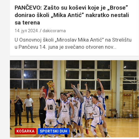
PANČEVO: Zašto su koševi koje je „Brose”
donirao školi „Mika Antić” nakratko nestali
sa terena
14. јул 2024.
dakicorama
U Osnovnoj školi „Miroslav Mika Antić” na Strelištu
u Pančevu 14. juna je svečano otvoren nov…
KOŠARKA
SPORTSKI DUH