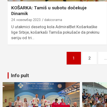
KOŠARKA: Tamiš u subotu dočekuje
Dinamik
24. новембар 2023.
dakicorama
U utakmici desetog kola AdmiralBet Košarkaške
lige Srbije, košarkaši Tamiša pokušaće da prekinu
seriju od tri…
Пагинација
1
2
…
чланака
Info pult