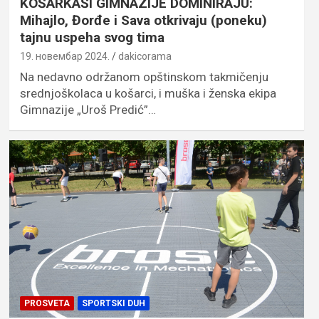
KOŠARKAŠI GIMNAZIJE DOMINIRAJU:
Mihajlo, Đorđe i Sava otkrivaju (poneku)
tajnu uspeha svog tima
19. новембар 2024.
dakicorama
Na nedavno održanom opštinskom takmičenju
srednjoškolaca u košarci, i muška i ženska ekipa
Gimnazije „Uroš Predić”…
PROSVETA
SPORTSKI DUH