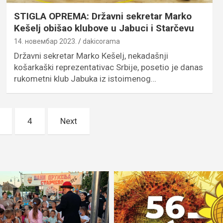
STIGLA OPREMA: Državni sekretar Marko
Kešelj obišao klubove u Jabuci i Starčevu
14. новембар 2023.
dakicorama
Državni sekretar Marko Кešelj, nekadašnji
košarkaški reprezentativac Srbije, posetio je danas
rukometni klub Jabuka iz istoimenog…
4
Next