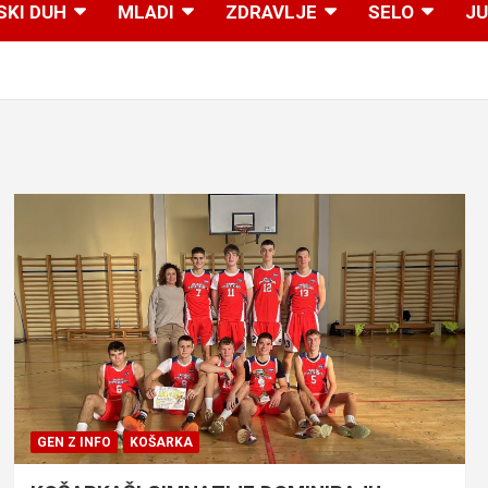
SKI DUH
MLADI
ZDRAVLJE
SELO
JU
GEN Z INFO
KOŠARKA