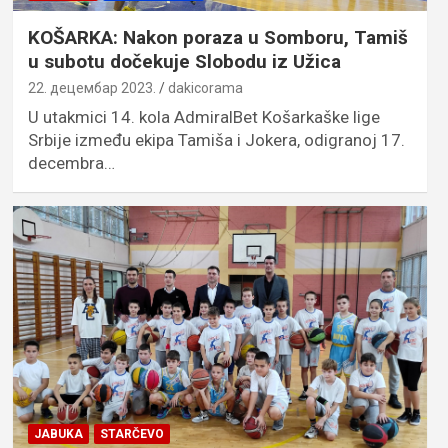
KOŠARKA: Nakon poraza u Somboru, Tamiš
u subotu dočekuje Slobodu iz Užica
22. децембар 2023.
dakicorama
U utakmici 14. kola AdmiralBet Košarkaške lige
Srbije između ekipa Tamiša i Jokera, odigranoj 17.
decembra…
JABUKA
STARČEVO