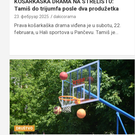
KOŠARKAŠKA DRAMA NA STRELIŠTU:
Tamiš do trijumfa posle dva produžetka
23. фебруар 2025.
dakicorama
Prava košarkaška drama viđena je u subotu, 22.
februara, u Hali sportova u Pančevu. Tamiš je…
DRUŠTVO