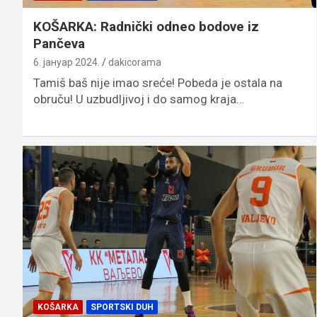
KOŠARKA: Radnički odneo bodove iz
Pančeva
6. јануар 2024.
dakicorama
Tamiš baš nije imao sreće! Pobeda je ostala na
obruču! U uzbudljivoj i do samog kraja…
KOŠARKA
SPORTSKI DUH