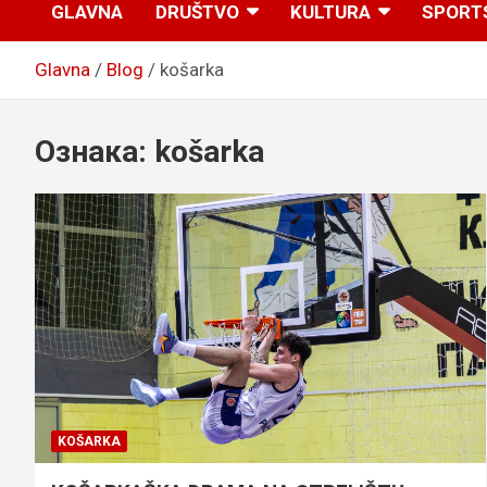
GLAVNA
DRUŠTVO
KULTURA
SPORT
Glavna
Blog
košarka
Ознака:
košarka
KOŠARKA