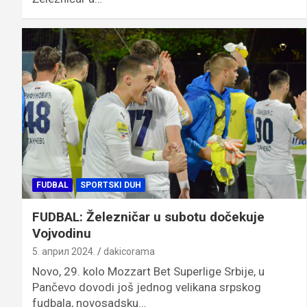
FUDBAL
SPORTSKI DUH
FUDBAL: Železničar u subotu dočekuje
Vojvodinu
5. април 2024.
dakicorama
Novo, 29. kolo Mozzart Bet Superlige Srbije, u
Pančevo dovodi još jednog velikana srpskog
fudbala, novosadsku…