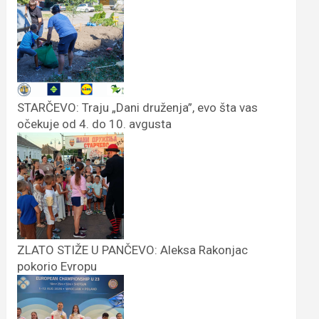
STARČEVO: Traju „Dani druženja”, evo šta vas
očekuje od 4. do 10. avgusta
ZLATO STIŽE U PANČEVO: Aleksa Rakonjac
pokorio Evropu