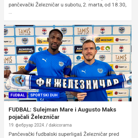
pančevački Železničar u subotu, 2. marta, od 18.30,
…
FUDBAL
SPORTSKI DUH
FUDBAL: Sulejman Mare i Augusto Maks
pojačali Železničar
19. фебруар 2024.
dakicorama
Pančevački fudbalski superligaš Železničar pred