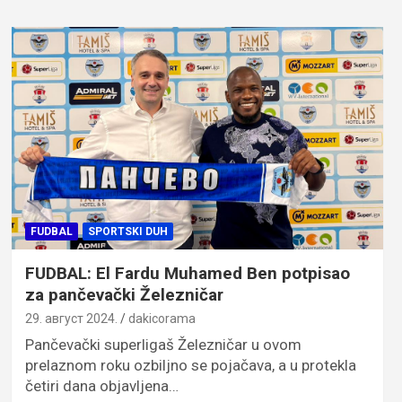
FUDBAL
SPORTSKI DUH
FUDBAL: El Fardu Muhamed Ben potpisao
za pančevački Železničar
29. август 2024.
dakicorama
Pančevački superligaš Železničar u ovom
prelaznom roku ozbiljno se pojačava, a u protekla
četiri dana objavljena…