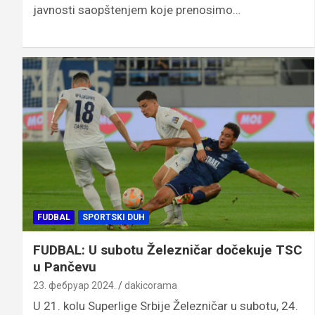
javnosti saopštenjem koje prenosimo…
FUDBAL
SPORTSKI DUH
FUDBAL: U subotu Železničar dočekuje TSC
u Pančevu
23. фебруар 2024.
dakicorama
U 21. kolu Superlige Srbije Železničar u subotu, 24.