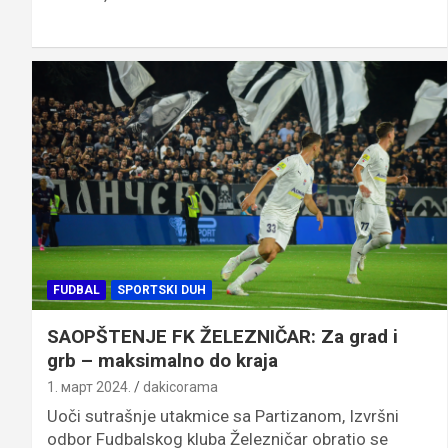
FUDBAL
SPORTSKI DUH
SAOPŠTENJE FK ŽELEZNIČAR: Za grad i
grb – maksimalno do kraja
1. март 2024.
dakicorama
Uoči sutrašnje utakmice sa Partizanom, Izvršni
odbor Fudbalskog kluba Železničar obratio se