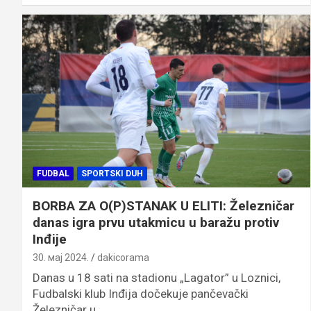
FUDBAL
SPORTSKI DUH
BORBA ZA O(P)STANAK U ELITI: Železničar
danas igra prvu utakmicu u baražu protiv
Inđije
30. мај 2024.
dakicorama
Danas u 18 sati na stadionu „Lagator” u Loznici,
Fudbalski klub Inđija dočekuje pančevački
Železničar u…