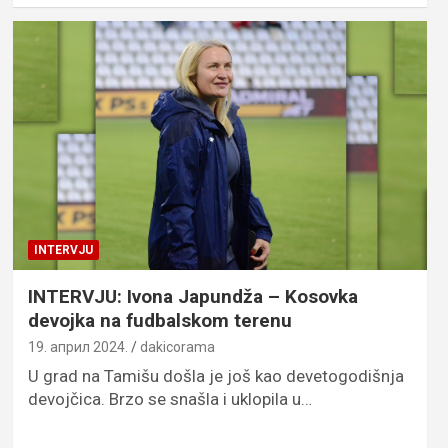
INTERVJU
INTERVJU: Ivona Japundža – Kosovka
devojka na fudbalskom terenu
19. април 2024.
dakicorama
U grad na Tamišu došla je još kao devetogodišnja
devojčica. Brzo se snašla i uklopila u…