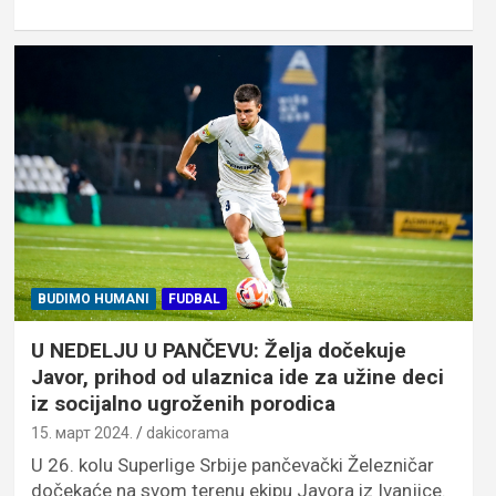
BUDIMO HUMANI
FUDBAL
U NEDELJU U PANČEVU: Želja dočekuje
Javor, prihod od ulaznica ide za užine deci
iz socijalno ugroženih porodica
15. март 2024.
dakicorama
U 26. kolu Superlige Srbije pančevački Železničar
dočekaće na svom terenu ekipu Javora iz Ivanjice.