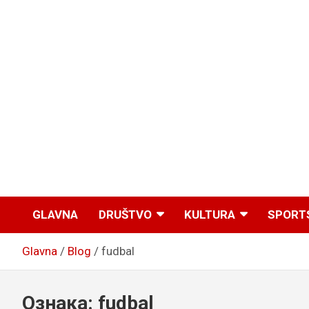
GLAVNA
DRUŠTVO
KULTURA
SPORT
Glavna
Blog
fudbal
Ознака:
fudbal