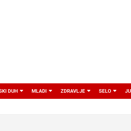
SKI DUH
MLADI
ZDRAVLJE
SELO
JU