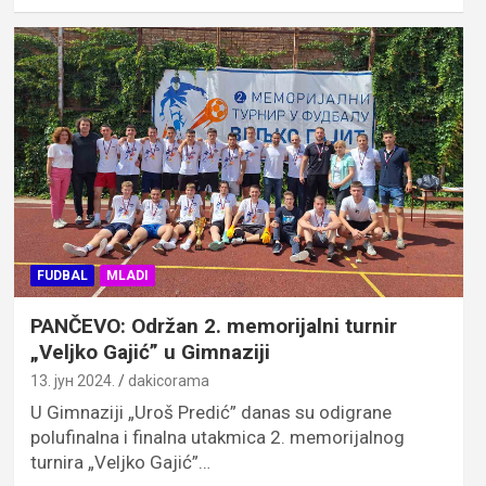
FUDBAL
MLADI
PANČEVO: Održan 2. memorijalni turnir
„Veljko Gajić” u Gimnaziji
13. јун 2024.
dakicorama
U Gimnaziji „Uroš Predić” danas su odigrane
polufinalna i finalna utakmica 2. memorijalnog
turnira „Veljko Gajić”…