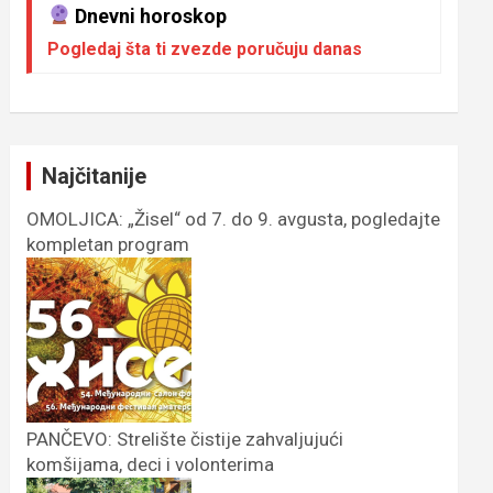
Dnevni horoskop
Pogledaj šta ti zvezde poručuju danas
Najčitanije
OMOLJICA: „Žisel“ od 7. do 9. avgusta, pogledajte
kompletan program
PANČEVO: Strelište čistije zahvaljujući
komšijama, deci i volonterima