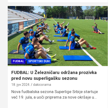
FUDBAL
SPORTSKI DUH
FUDBAL: U Železničaru održana prozivka
pred novu superligašku sezonu
18. јун 2024.
dakicorama
Nova fudbalska sezona Superlige Srbije startuje
već 19. jula, a uoči priprema za nove okršaje u…