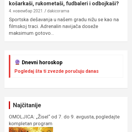
košarkaši, rukometaši, fudbaleri i odbojkaši?
4. новембар 2021.
dakicorama
Sportska dešavanja u našem gradu nižu se kao na
filmskoj traci. Adrenalin navijača doseže
maksimum gotovo…
Dnevni horoskop
Pogledaj šta ti zvezde poručuju danas
Najčitanije
OMOLJICA: „Žisel“ od 7. do 9. avgusta, pogledajte
kompletan program