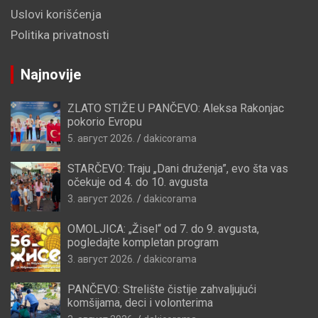
Uslovi korišćenja
Politika privatnosti
Najnovije
ZLATO STIŽE U PANČEVO: Aleksa Rakonjac
pokorio Evropu
5. август 2026.
dakicorama
STARČEVO: Traju „Dani druženja”, evo šta vas
očekuje od 4. do 10. avgusta
3. август 2026.
dakicorama
OMOLJICA: „Žisel“ od 7. do 9. avgusta,
pogledajte kompletan program
3. август 2026.
dakicorama
PANČEVO: Strelište čistije zahvaljujući
komšijama, deci i volonterima