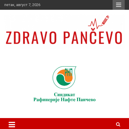
Skip
петак, август 7, 2026
to
content
Zdravo Pančevo