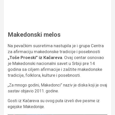
Makedonski melos
Na pevačkim susretima nastupila je i grupa Centra
za afirmaciju makedonske tradicije i posebnosti
„Toše Proeski” iz Кačareva
. Ovaj centar osnovao
je Makedonski nacionalni savet u Srbiji pre 14
godina sa ciljem afirmacije i zaštite makedonske
tradicije, folklora, kulture i posebnosti.
„Za mnogo godini, Makedonci” naziv je diska koji je ovaj
sastav objavio 2011. godine.
Gosti iz Kačareva su ovog puta izveli dve pesme iz
egejske Makedonije.