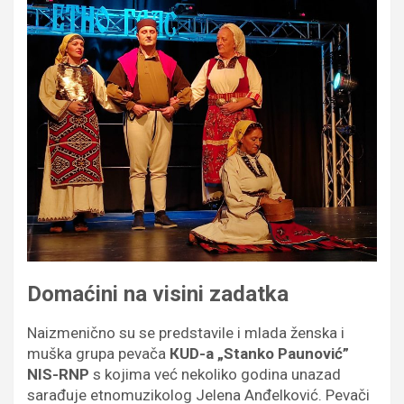
Domaćini na visini zadatka
Naizmenično su se predstavile i mlada ženska i
muška grupa pevača
КUD-a „Stanko Paunović”
NIS-RNP
s kojima već nekoliko godina unazad
sarađuje etnomuzikolog Jelena Anđelković. Pevači