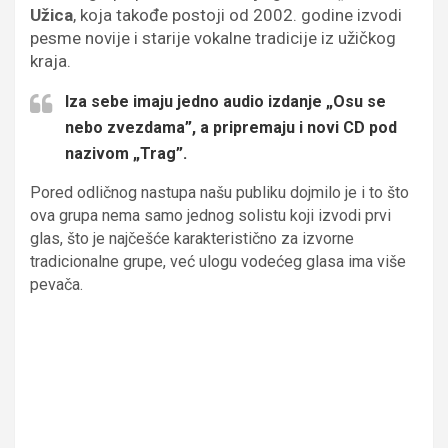
Užica
, koja takođe postoji od 2002. godine izvodi
pesme novije i starije vokalne tradicije iz užičkog
kraja.
Iza sebe imaju jedno audio izdanje „Osu se
nebo zvezdama”, a pripremaju i novi CD pod
nazivom „Trag”.
Pored odličnog nastupa našu publiku dojmilo je i to što
ova grupa nema samo jednog solistu koji izvodi prvi
glas, što je najčešće karakteristično za izvorne
tradicionalne grupe, već ulogu vodećeg glasa ima više
pevača.