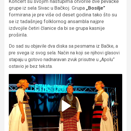
Koncert su svojim nastupima otvorile dve pevačke
grupe iz sela Sivac u Bačkoj. Grupa
„Bosilje”
formirana je pre više od deset godina tako što su
se iz tadašnjeg folklornog ansambla najpre
izdvojile četiri članice da bi se grupa kasnije
proširila.
Do sad su objavile dva diska sa pesmama iz Bačke, a
pre svega iz svog sela. Način na koji se njihovi glasovi
stapaju u gotovo nadnaravan zvuk prisutne u „Apolu”
ostavio je bez teksta.