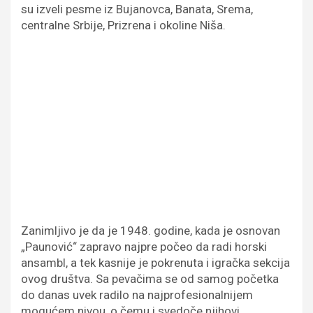
su izveli pesme iz Bujanovca, Banata, Srema,
centralne Srbije, Prizrena i okoline Niša.
Zanimljivo je da je 1948. godine, kada je osnovan
„Paunović“ zapravo najpre počeo da radi horski
ansambl, a tek kasnije je pokrenuta i igračka sekcija
ovog društva. Sa pevačima se od samog početka
do danas uvek radilo na najprofesionalnijem
mogućem nivou, o čemu i svedoče njihovi