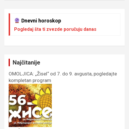
Dnevni horoskop
Pogledaj šta ti zvezde poručuju danas
Najčitanije
OMOLJICA: „Žisel“ od 7. do 9. avgusta, pogledajte
kompletan program