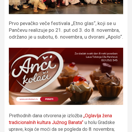
Prvo pevačko veče festivala „Etno glas“, koji se u
Pančevu realizuje po 21. put od 3. do 8. novembra,
održano je u subotu, 6. novembra, u dvorani „Apolo“.
Prethodnih dana otvorena je izložba
„Oglavlja žena
tradicionalnih kultura Južnog Banata”
u holu Gradske
uprave, koja će moći da se pogleda do 8. novembra;