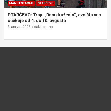
MANIFESTACIJE
STARČEVO
STARČEVO: Traju „Dani druženja”, evo šta vas
očekuje od 4. do 10. avgusta
3. август 2026.
dakicorama