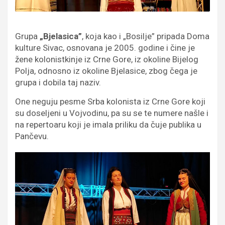
Grupa
„Bjelasica”
, koja kao i „Bosilje” pripada Doma
kulture Sivac, osnovana je 2005. godine i čine je
žene kolonistkinje iz Crne Gore, iz okoline Bijelog
Polja, odnosno iz okoline Bjelasice, zbog čega je
grupa i dobila taj naziv.
One neguju pesme Srba kolonista iz Crne Gore koji
su doseljeni u Vojvodinu, pa su se te numere našle i
na repertoaru koji je imala priliku da čuje publika u
Pančevu.