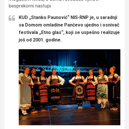
besprekorni nastupi.
KUD „Stanko Paunović“ NIS-RNP je, u saradnji
sa Domom omladine Pančevo ujedno i osnivač
festivala „Etno glas“, koji se uspešno realizuje
još od 2001. godine.