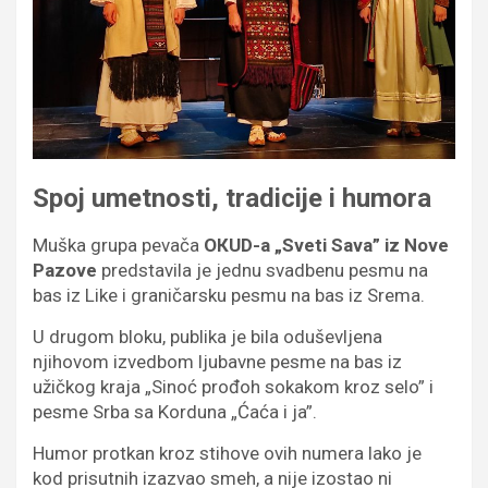
Spoj umetnosti, tradicije i humora
Muška grupa pevača
OКUD-a „Sveti Sava” iz Nove
Pazove
predstavila je jednu svadbenu pesmu na
bas iz Like i graničarsku pesmu na bas iz Srema.
U drugom bloku, publika je bila oduševljena
njihovom izvedbom ljubavne pesme na bas iz
užičkog kraja „Sinoć prođoh sokakom kroz selo” i
pesme Srba sa Korduna „Ćaća i ja”.
Humor protkan kroz stihove ovih numera lako je
kod prisutnih izazvao smeh, a nije izostao ni