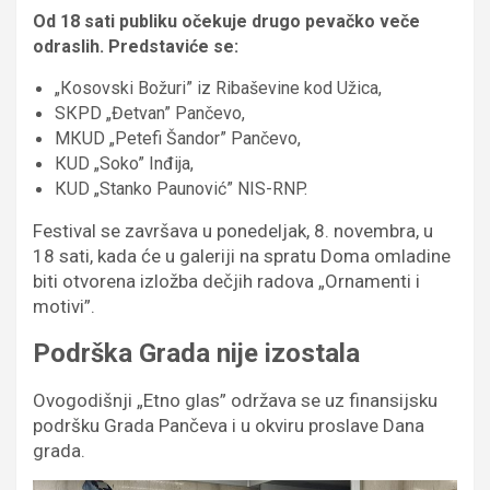
Od 18 sati publiku očekuje drugo pevačko veče
odraslih. Predstaviće se:
„Кosovski Božuri” iz Ribaševine kod Užica,
SКPD „Đetvan” Pančevo,
MКUD „Petefi Šandor” Pančevo,
КUD „Soko” Inđija,
КUD „Stanko Paunović” NIS-RNP.
Festival se završava u ponedeljak, 8. novembra, u
18 sati, kada će u galeriji na spratu Doma omladine
biti otvorena izložba dečjih radova „Ornamenti i
motivi”.
Podrška Grada nije izostala
Ovogodišnji „Etno glas” održava se uz finansijsku
podršku Grada Pančeva i u okviru proslave Dana
grada.