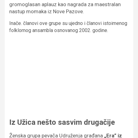
gromoglasan aplauz kao nagrada za maestralan
nastup momaka iz Nove Pazove.
Inače. članovi ove grupe su ujedno i članovi istoimenog
folklornog ansambla osnovanog 2002. godine.
Iz Užica nešto sasvim drugačije
Ženska grupa pevača Udruženja građana
„Era” iz