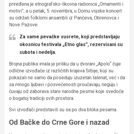
priređena je etnografsko-likovna radionica „Ornamenti i
motivi”, a u petak, 5. novembra, u Domu vojske koncert
su održali folklorni ansambli iz Pančeva, Obrenovca i
Nove Pazove.
Za same pevačke susrete, koji predstavljaju
okosnicu festivala „Etno glas”, rezervisani su
subota i nedelja.
Brojna publika imala je priliku da u dvorani „Apolo“ čuje
odlične izvođače iz različitih krajeva Srbije, koji su
pokazali ne samo da poseduju izuzetan talenat, već i da
sa mnogo ljubavi i posvećenosti proučavaju, neguju i
čuvaju od zaborava stare narodne pesme koje svedoče
o bogatoj tradiciji ovih prostora.
Svi izvođači predstavili su sa po dva bloka pesama.
Od Bačke do Crne Gore i nazad