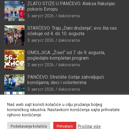
ZLATO STIŽE U PANČEVO: Aleksa Rakonjac
pokorio Evropu
5. август 2026.
dakicorama
STARČEVO: Traju „Dani druženja”, evo šta vas
očekuje od 4. do 10. avgusta
3. август 2026.
dakicorama
OMOLJICA: „Žisel“ od 7. do 9. avgusta,
pogledajte kompletan program
3. август 2026.
dakicorama
PANČEVO: Strelište čistije zahvaljujući
komšijama, deci i volonterima
3. август 2026.
dakicorama
Naš web sajt koristi kolačiće u cilju pružanja boljeg
korisničkog iskustva. Nastavkom korišćenja sajta prihvatate
njihovo korišćenje.
Pročitaj više
Podešavanja kolačića
Prihvatam