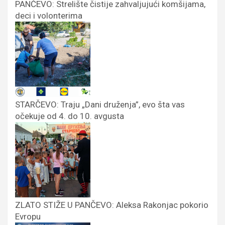
PANČEVO: Strelište čistije zahvaljujući komšijama,
deci i volonterima
STARČEVO: Traju „Dani druženja”, evo šta vas
očekuje od 4. do 10. avgusta
ZLATO STIŽE U PANČEVO: Aleksa Rakonjac pokorio
Evropu