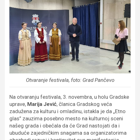
Otvaranje festivala, foto: Grad Pančevo
Na otvaranju festivala, 3. novembra, u holu Gradske
uprave,
Marija Jević
, članica Gradskog veća
zadužena za kulturu i omladinu, istakla je da „Etno
glas” zauzima posebno mesto na kulturnoj sceni
našeg grada i obećala da će Grad nastojati da i
ubuduće zajedničkim snagama sa organizatorima