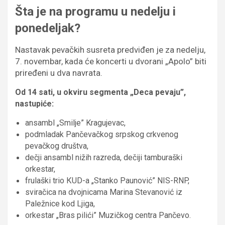
Šta je na programu u nedelju i
ponedeljak?
Nastavak pevačkih susreta predviđen je za nedelju,
7. novembar, kada će koncerti u dvorani „Apolo” biti
priređeni u dva navrata.
Od 14 sati, u okviru segmenta „Deca pevaju”,
nastupiće:
ansambl „Smilje” Kragujevac,
podmladak Pančevačkog srpskog crkvenog
pevačkog društva,
dečji ansambl nižih razreda, dečiji tamburaški
orkestar,
frulaški trio КUD-a „Stanko Paunović” NIS-RNP,
sviračica na dvojnicama Marina Stevanović iz
Paležnice kod Ljiga,
orkestar „Bras pilići” Muzičkog centra Pančevo.