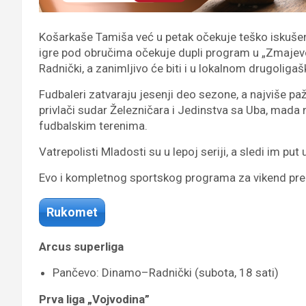
Košarkaše Tamiša već u petak očekuje teško iskušenj
igre pod obručima očekuje dupli program u „Zmajev
Radnički, a zanimljivo će biti i u lokalnom drugoliga
Fudbaleri zatvaraju jesenji deo sezone, a najviše pa
privlači sudar Železničara i Jedinstva sa Uba, mada 
fudbalskim terenima.
Vatrepolisti Mladosti su u lepoj seriji, a sledi im pu
Evo i kompletnog sportskog programa za vikend pred
Rukomet
Arcus superliga
Pančevo: Dinamo–Radnički (subota, 18 sati)
Prva liga „Vojvodina”