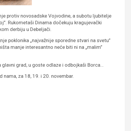
e protiv novosadske Vojvodine, a subotu ljubitelje
oj”. Rukometaši Dinama dočekuju kragujevački
škom derbiju u Debeljači.
žnje poklonika „najvažnije sporedne stvari na svetu”
ništa manje interesantno neće biti ni na „malim”
t u glavni grad, u goste odlaze i odbojkaši Borca…
 nama, za 18, 19. i 20. novembar.