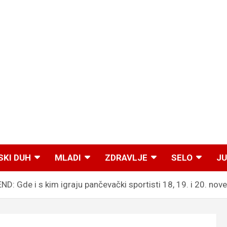
SKI DUH
MLADI
ZDRAVLJE
SELO
JU
D: Gde i s kim igraju pančevački sportisti 18, 19. i 20. no