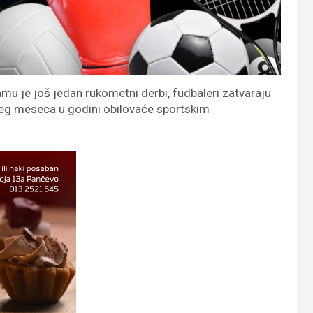
mu je još jedan rukometni derbi, fudbaleri zatvaraju
jeg meseca u godini obilovaće sportskim