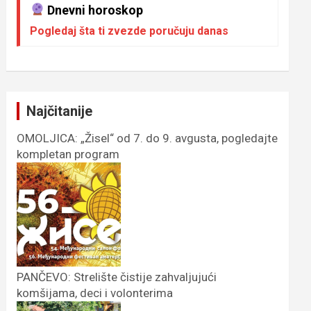
Dnevni horoskop
Pogledaj šta ti zvezde poručuju danas
Najčitanije
OMOLJICA: „Žisel“ od 7. do 9. avgusta, pogledajte
kompletan program
PANČEVO: Strelište čistije zahvaljujući
komšijama, deci i volonterima