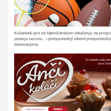
Košarkaši prvi na takmičarskom iskušenju, na progra
jesenju sezonu… I pretposlednji vikend pretposledn
dešavanjima.