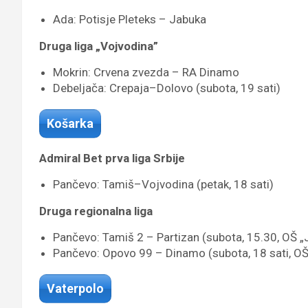
Ada: Potisje Pleteks – Jabuka
Druga liga „Vojvodina”
Mokrin: Crvena zvezda – RA Dinamo
Debeljača: Crepaja–Dolovo (subota, 19 sati)
Košarka
Admiral Bet prva liga Srbije
Pančevo: Tamiš–Vojvodina (petak, 18 sati)
Druga regionalna liga
Pančevo: Tamiš 2 – Partizan (subota, 15.30, OŠ 
Pančevo: Opovo 99 – Dinamo (subota, 18 sati, O
Vaterpolo