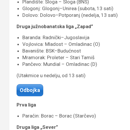
Plandište: Sloga – Sloga (BNS)
Glogonj: Glogonj–Unirea (subota, 13 sati)
Dolovo: Dolovo–Potporanj (nedelja, 13 sati)
Druga južnobanatska liga „Zapad”
Baranda: Radnički–Jugoslavija
Vojlovica: Mladost – Omladinac (O)
Bavanište: BSK–Budućnost
Mramorak: Proleter – Stari Tamiš
Pančevo: Mundial – Omladinac (D)
(Utakmice u nedelju, od 13 sati)
Odbojka
Prva liga
Paraćin: Borac – Borac (Starčevo)
Druga liga „Sever”