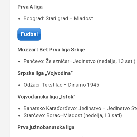
Prva A liga
Beograd: Stari grad – Mladost
Fudbal
Mozzart Bet Prva liga Srbije
Pančevo: Železničar–Jedinstvo (nedelja, 13 sati)
Srpska liga „Vojvodina”
Odžaci: Tekstilac – Dinamo 1945
Vojvođanska liga „Istok”
Banatsko Karađorđevo: Jedinstvo – Jedinstvo St
Starčevo: Borac–Mladost (nedelja, 13 sati)
Prva južnobanatska liga