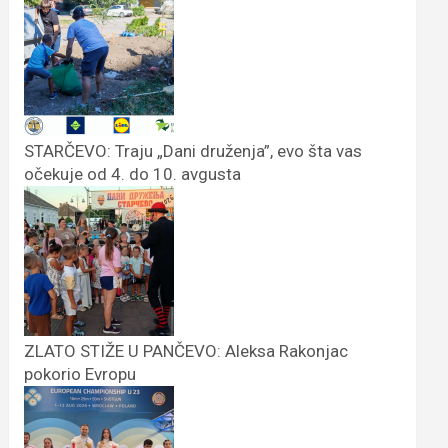
STARČEVO: Traju „Dani druženja”, evo šta vas
očekuje od 4. do 10. avgusta
ZLATO STIŽE U PANČEVO: Aleksa Rakonjac
pokorio Evropu