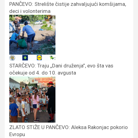
PANČEVO: Strelište čistije zahvaljujući komšijama,
deci i volonterima
STARČEVO: Traju „Dani druženja”, evo šta vas
očekuje od 4. do 10. avgusta
ZLATO STIŽE U PANČEVO: Aleksa Rakonjac pokorio
Evropu