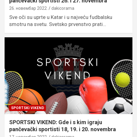
pančevački sportisti 26. i 27. novembra
26. новембар 2022.
dakicorama
Sve oči su uprte u Katar i u najveću fudbalsku
smotru na svetu. Svetsko prvenstvo prati…
SPORTSKI VIKEND
SPORTSKI VIKEND: Gde i s kim igraju
pančevački sportisti 18, 19. i 20. novembra