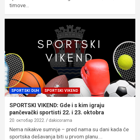
timove…
SPORTSKI DUH
SPORTSKI VIKEND
SPORTSKI VIKEND: Gde i s kim igraju
pančevački sportisti 22. i 23. oktobra
20. октобар 2022.
dakicorama
Nema nikakve sumnje – pred nama su dani kada će
sportska dešavanja biti u prvom planu.…