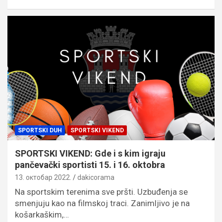
SPORTSKI DUH
SPORTSKI VIKEND
SPORTSKI VIKEND: Gde i s kim igraju
pančevački sportisti 15. i 16. oktobra
13. октобар 2022.
dakicorama
Na sportskim terenima sve pršti. Uzbuđenja se
smenjuju kao na filmskoj traci. Zanimljivo je na
košarkaškim,…