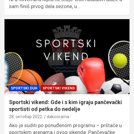
sam finiš prvog dela sezone, u…
SPORTSKI DUH
SPORTSKI VIKEND
Sportski vikend: Gde i s kim igraju pančevački
sportisti od petka do nedelje
28. октобар 2022.
dakicorama
Ako je suditi po ponuđenom programu – prštaće u
sportskim arenama i ovog vikenda. Pančevačke