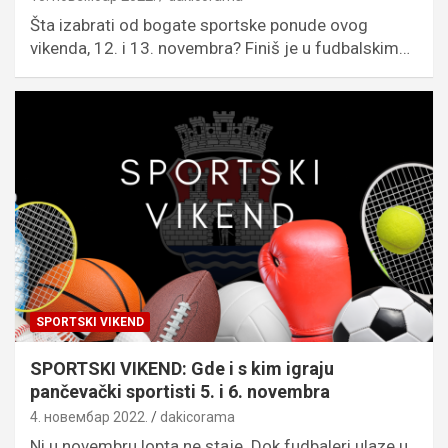
Šta izabrati od bogate sportske ponude ovog
vikenda, 12. i 13. novembra? Finiš je u fudbalskim…
SPORTSKI VIKEND
SPORTSKI VIKEND: Gde i s kim igraju
pančevački sportisti 5. i 6. novembra
4. новембар 2022.
dakicorama
Ni u novembru lopta ne staje. Dok fudbaleri ulaze u