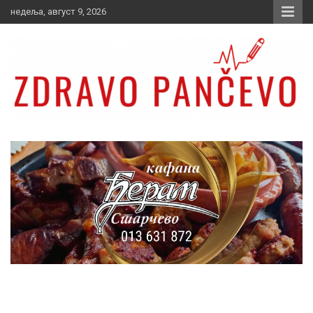
Skip
недеља, август 9, 2026
to
content
Zdravo Pančevo