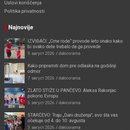
Uslovi korišćenja
Politika privatnosti
Najnovije
IZVIĐAČI: „Crne rode” provode leto onako kako
bi svako dete trebalo da ga provede
9. август 2026.
dakicorama
Kako pripremiti dom pre odlaska na godišnji
odmor
7. август 2026.
dakicorama
ZLATO STIŽE U PANČEVO: Aleksa Rakonjac
pokorio Evropu
5. август 2026.
dakicorama
STARČEVO: Traju „Dani druženja”, evo šta vas
očekuje od 4. do 10. avgusta
3. август 2026.
dakicorama