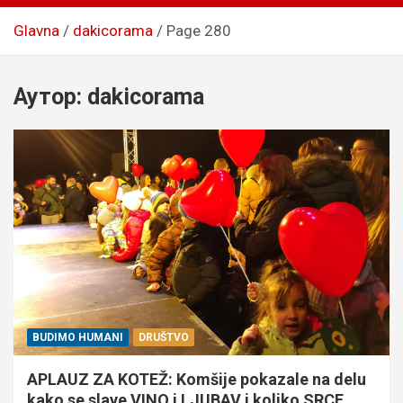
Glavna
dakicorama
Page 280
Аутор:
dakicorama
BUDIMO HUMANI
DRUŠTVO
APLAUZ ZA KOTEŽ: Komšije pokazale na delu
kako se slave VINO i LJUBAV i koliko SRCE