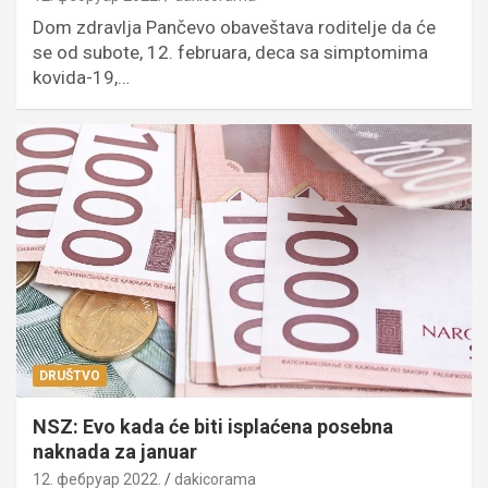
Dom zdravlja Pančevo obaveštava roditelje da će
se od subote, 12. februara, deca sa simptomima
kovida-19,…
DRUŠTVO
NSZ: Evo kada će biti isplaćena posebna
naknada za januar
12. фебруар 2022.
dakicorama