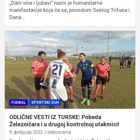
„Dani vina i ljubavi“ naziv je humanitarne
manifestacije koja će se, povodom Svetog Trifuna i
Dana…
FUDBAL
SPORTSKI DUH
ODLIČNE VESTI IZ TURSKE: Pobeda
Železničara i u drugoj kontrolnoj utakmici!
9. фебруар 2022.
dakicorama