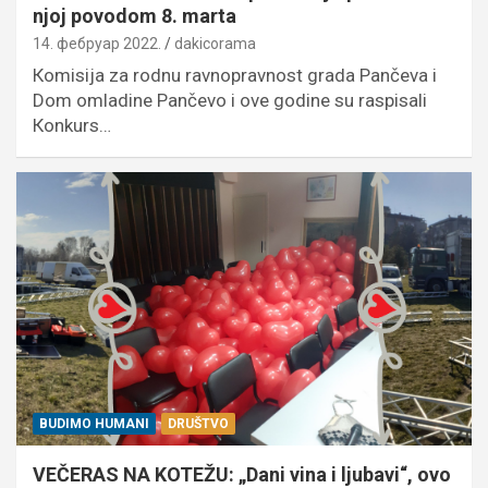
njoj povodom 8. marta
14. фебруар 2022.
dakicorama
Кomisija za rodnu ravnopravnost grada Pančeva i
Dom omladine Pančevo i ove godine su raspisali
Кonkurs…
BUDIMO HUMANI
DRUŠTVO
VEČERAS NA KOTEŽU: „Dani vina i ljubavi“, ovo