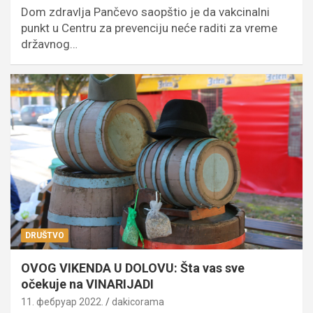
Dom zdravlja Pančevo saopštio je da vakcinalni
punkt u Centru za prevenciju neće raditi za vreme
državnog…
DRUŠTVO
OVOG VIKENDA U DOLOVU: Šta vas sve
očekuje na VINARIJADI
11. фебруар 2022.
dakicorama