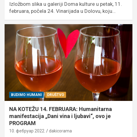
Izložbom slika u galeriji Doma kulture u petak, 11.
februara, počela 24. Vinarijada u Dolovu, koju…
BUDIMO HUMANI
DRUŠTVO
NA KOTEŽU 14. FEBRUARA: Humanitarna
manifestacija „Dani vina i ljubavi“, ovo je
PROGRAM
10. фебруар 2022.
dakicorama