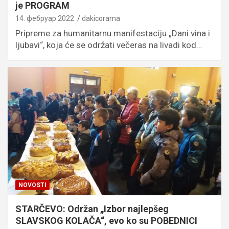
je PROGRAM
14. фебруар 2022.
dakicorama
Pripreme za humanitarnu manifestaciju „Dani vina i
ljubavi“, koja će se održati večeras na livadi kod…
NOVOSTI
STARČEVO: Održan „Izbor najlepšeg
SLAVSКOG КOLAČA“, evo ko su POBEDNICI