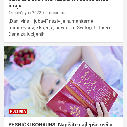
imaju
14. фебруар 2022.
dakicorama
„Dani vina i ljubavi“ naziv je humanitarne
manifestacije koja je, povodom Svetog Trifuna i
Dana zaljubljenih,…
KULTURA
PESNIČKI KONKURS: Napišite najlepše reči o