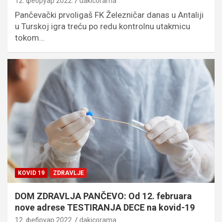
12. фебруар 2022.
dakicorama
Pančevački prvoligaš FK Železničar danas u Antaliji
u Turskoj igra treću po redu kontrolnu utakmicu
tokom…
KOVID 19
ZDRAVLJE
DOM ZDRAVLJA PANČEVO: Od 12. februara
nove adrese TESTIRANJA DECE na kovid-19
12. фебруар 2022.
dakicorama