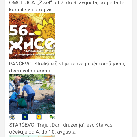
OMOLJICA: „Žisel“ od 7. do 9. avgusta, pogledajte
kompletan program
PANČEVO: Strelište čistije zahvaljujući komšijama,
deci i volonterima
STARČEVO: Traju „Dani druženja”, evo šta vas
očekuje od 4. do 10. avgusta