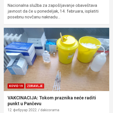
Nacionalna služba za zapošljavanje obaveštava
javnost da će u ponedeljak, 14. februara, isplatiti
posebnu novčanu naknadu…
KOVID 19
ZDRAVLJE
VAKCINACIJA: Tokom praznika neće raditi
punkt u Pančevu
12. фебруар 2022.
dakicorama