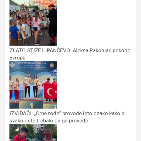
ZLATO STIŽE U PANČEVO: Aleksa Rakonjac pokorio
Evropu
IZVIĐAČI: „Crne rode” provode leto onako kako bi
svako dete trebalo da ga provede