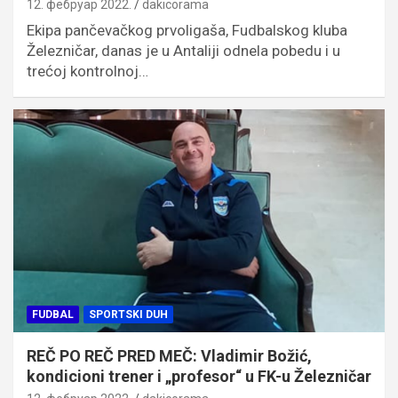
12. фебруар 2022.
dakicorama
Ekipa pančevačkog prvoligaša, Fudbalskog kluba
Železničar, danas je u Antaliji odnela pobedu i u
trećoj kontrolnoj…
FUDBAL
SPORTSKI DUH
REČ PO REČ PRED MEČ: Vladimir Božić,
kondicioni trener i „profesor“ u FK-u Železničar