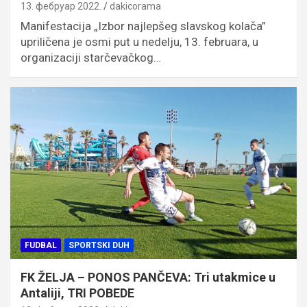
13. фебруар 2022.
dakicorama
Manifestacija „Izbor najlepšeg slavskog kolača”
upriličena je osmi put u nedelju, 13. februara, u
organizaciji starčevačkog…
FUDBAL
SPORTSKI DUH
FK ŽELJA – PONOS PANČEVA: Tri utakmice u
Antaliji, TRI POBEDE