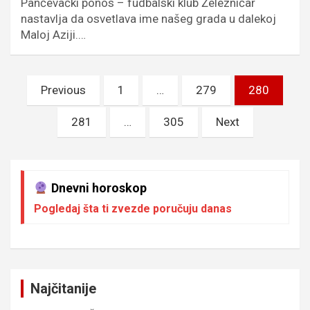
Pančevački ponos – fudbalski klub Železničar
nastavlja da osvetlava ime našeg grada u dalekoj
Maloj Aziji.…
Пагинација
Previous
1
…
279
280
чланака
281
…
305
Next
Dnevni horoskop
Pogledaj šta ti zvezde poručuju danas
Najčitanije