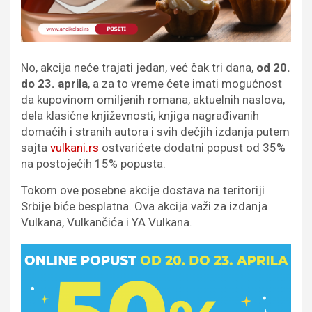
No, akcija neće trajati jedan, već čak tri dana,
od 20.
do 23. aprila
, a za to vreme ćete imati mogućnost
da kupovinom omiljenih romana, aktuelnih naslova,
dela klasične književnosti, knjiga nagrađivanih
domaćih i stranih autora i svih dečjih izdanja putem
sajta
vulkani.rs
ostvarićete dodatni popust od 35%
na postojećih 15% popusta.
Tokom ove posebne akcije dostava na teritoriji
Srbije biće besplatna. Ova akcija važi za izdanja
Vulkana, Vulkančića i YA Vulkana.