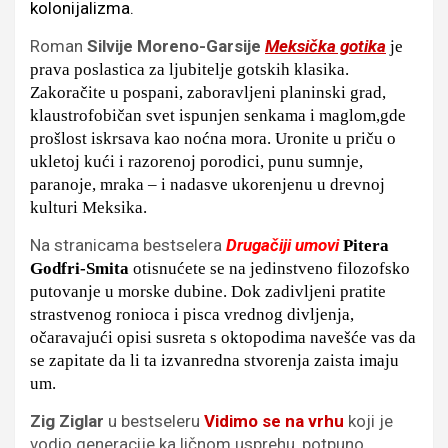
kolonijalizma.
Roman
Silvije Moreno-Garsije
Meksička gotika
je
prava poslastica za ljubitelje gotskih klasika.
Zakoračite u pospani, zaboravljeni planinski grad,
klaustrofobičan svet ispunjen senkama i maglom,gde
prošlost iskrsava kao noćna mora. Uronite u priču o
ukletoj kući i razorenoj porodici, punu sumnje,
paranoje, mraka – i nadasve ukorenjenu u drevnoj
kulturi Meksika.
Na stranicama bestselera
Drugačiji umovi
Pitera
Godfri-Smita
otisnućete se na jedinstveno filozofsko
putovanje u morske dubine. Dok zadivljeni pratite
strastvenog ronioca i pisca vrednog divljenja,
očaravajući opisi susreta s oktopodima navešće vas da
se zapitate da li ta izvanredna stvorenja zaista imaju
um.
Zig Ziglar
u bestseleru
Vidimo se na vrhu
koji je
vodio generacije ka ličnom usprehu, potpuno