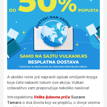
A ukoliko niste još napravili spisak omiljenih knjiga
koje ćete nabaviti tokom ove akcije, Vulkan
izdavaštvo vam preporučuje nekoliko naslova!
Introspektivna
Velika ljubavna priča
Suzane
Tamaro
o dva života koji se prepliću, o dvoje veoma