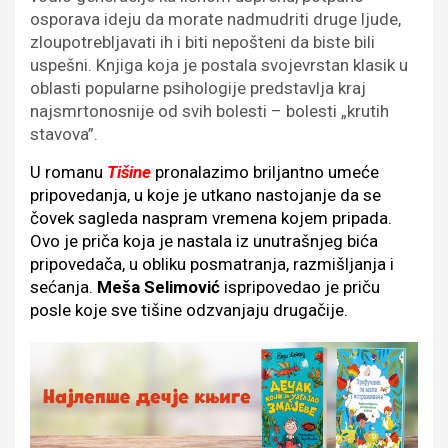
osporava ideju da morate nadmudriti druge ljude,
zloupotrebljavati ih i biti nepošteni da biste bili
uspešni. Knjiga koja je postala svojevrstan klasik u
oblasti popularne psihologije predstavlja kraj
najsmrtonosnije od svih bolesti – bolesti „krutih
stavova”.
U romanu
Tišine
pronalazimo briljantno umeće
pripovedanja, u koje je utkano nastojanje da se
čovek sagleda naspram vremena kojem pripada.
Ovo je priča koja je nastala iz unutrašnjeg bića
pripovedača, u obliku posmatranja, razmišljanja i
sećanja.
Meša Selimović
ispripovedao je priču
posle koje sve tišine odzvanjaju drugačije.