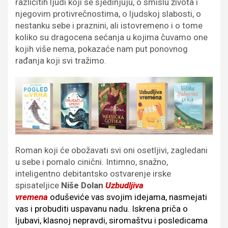
različitih ljudi koji se sjedinjuju, o smislu života i
njegovim protivrečnostima, o ljudskoj slabosti, o
nestanku sebe i praznini, ali istovremeno i o tome
koliko su dragocena sećanja u kojima čuvamo one
kojih više nema, pokazaće nam put ponovnog
rađanja koji svi tražimo.
Roman koji će obožavati svi oni osetljivi, zagledani
u sebe i pomalo cinični. Intimno, snažno,
inteligentno debitantsko ostvarenje irske
spisateljice
Niše Dolan
Uzbudljiva
vremena
oduševiće vas svojim idejama, nasmejati
vas i probuditi uspavanu nadu. Iskrena priča o
ljubavi, klasnoj nepravdi, siromaštvu i posledicama