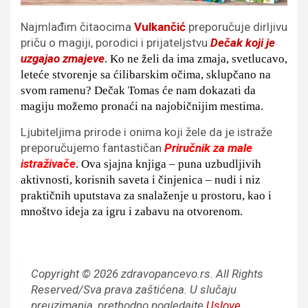
Najmlađim čitaocima
Vulkančić
preporučuje dirljivu
priču o magiji, porodici i prijateljstvu
Dečak koji je
uzgajao zmajeve
. Ko ne želi da ima zmaja, svetlucavo,
leteće stvorenje sa ćilibarskim očima, sklupčano na
svom ramenu? Dečak Tomas će nam dokazati da
magiju možemo pronaći na najobičnijim mestima.
Ljubiteljima prirode i onima koji žele da je istraže
preporučujemo fantastičan
Priručnik za male
istraživače
. Ova sjajna knjiga – puna uzbudljivih
aktivnosti, korisnih saveta i činjenica – nudi i niz
praktičnih uputstava za snalaženje u prostoru, kao i
mnoštvo ideja za igru i zabavu na otvorenom.
Copyright © 2026 zdravopancevo.rs. All Rights
Reserved/Sva prava zaštićena.
U slučaju
preuzimanja, prethodno pogledajte
Uslove