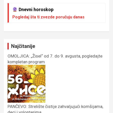
Dnevni horoskop
Pogledaj šta ti zvezde poručuju danas
Najčitanije
OMOLJICA: „Žisel“ od 7. do 9. avgusta, pogledajte
kompletan program
PANČEVO: Strelište čistije zahvaljujući komšijama,
deci i volonterima