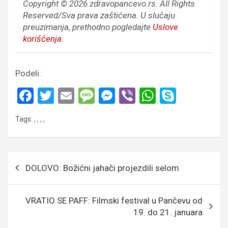
Copyright © 2026 zdravopancevo.rs. All Rights
Reserved/Sva prava zaštićena.
U slučaju
preuzimanja, prethodno pogledajte
Uslove
korišćenja
.
Podeli:
F
T
E
M
M
Vi
W
S
a
wi
m
es
es
b
h
ky
Tags:
,
,
,
,
ce
tt
ail
s
se
er
at
p
b
er
a
n
s
e
o
g
g
A
Кретање
DOLOVO: Božićni jahači projezdili selom
o
e
er
p
чланка
k
p
VRATIO SE PAFF: Filmski festival u Pančevu od
19. do 21. januara