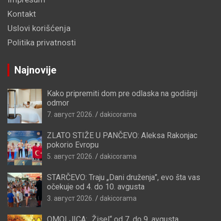
Kontakt
Uslovi korišćenja
Politika privatnosti
Najnovije
Kako pripremiti dom pre odlaska na godišnji
odmor
7. август 2026.
dakicorama
ZLATO STIŽE U PANČEVO: Aleksa Rakonjac
pokorio Evropu
5. август 2026.
dakicorama
STARČEVO: Traju „Dani druženja”, evo šta vas
očekuje od 4. do 10. avgusta
3. август 2026.
dakicorama
OMOLJICA: „Žisel“ od 7. do 9. avgusta,