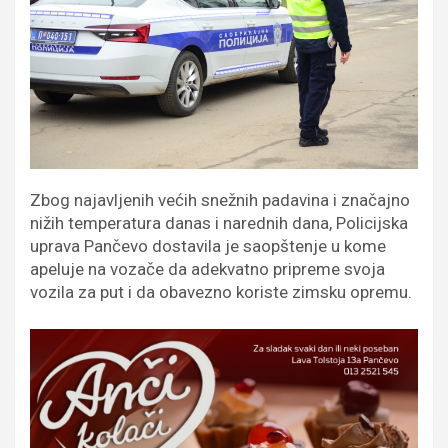
Zbog najavljenih većih snežnih padavina i značajno
nižih temperatura danas i narednih dana, Policijska
uprava Pančevo dostavila je saopštenje u kome
apeluje na vozače da adekvatno pripreme svoja
vozila za put i da obavezno koriste zimsku opremu.