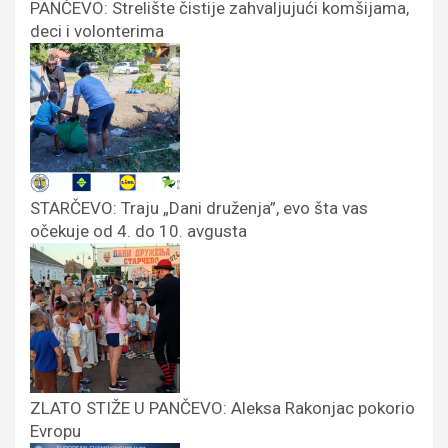
PANČEVO: Strelište čistije zahvaljujući komšijama,
deci i volonterima
STARČEVO: Traju „Dani druženja”, evo šta vas
očekuje od 4. do 10. avgusta
ZLATO STIŽE U PANČEVO: Aleksa Rakonjac pokorio
Evropu