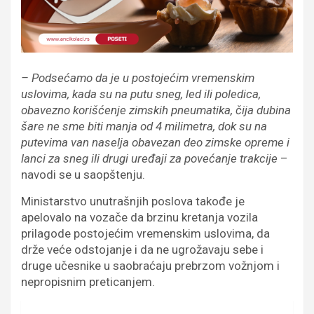
– Podsećamo da je u postojećim vremenskim
uslovima, kada su na putu sneg, led ili poledica,
obavezno korišćenje zimskih pneumatika, čija dubina
šare ne sme biti manja od 4 milimetra, dok su na
putevima van naselja obavezan deo zimske opreme i
lanci za sneg ili drugi uređaji za povećanje trakcije
–
navodi se u saopštenju.
Ministarstvo unutrašnjih poslova takođe je
apelovalo na vozače da brzinu kretanja vozila
prilagode postojećim vremenskim uslovima, da
drže veće odstojanje i da ne ugrožavaju sebe i
druge učesnike u saobraćaju prebrzom vožnjom i
nepropisnim preticanjem.