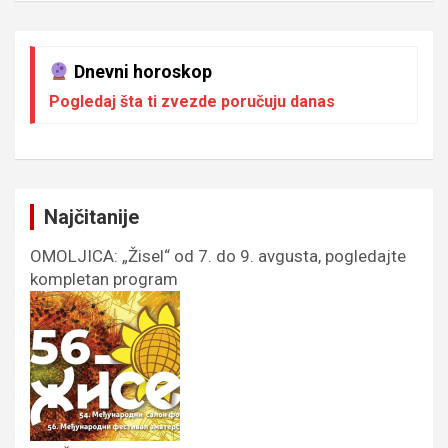
Dnevni horoskop
Pogledaj šta ti zvezde poručuju danas
Najčitanije
OMOLJICA: „Žisel“ od 7. do 9. avgusta, pogledajte
kompletan program