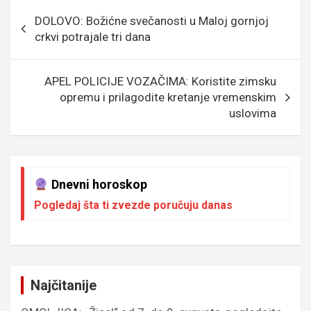
o
g
g
A
Кретање
DOLOVO: Božićne svečanosti u Maloj gornjoj
o
e
er
p
чланка
crkvi potrajale tri dana
k
p
APEL POLICIJE VOZAČIMA: Koristite zimsku
opremu i prilagodite kretanje vremenskim
uslovima
Dnevni horoskop
Pogledaj šta ti zvezde poručuju danas
Najčitanije