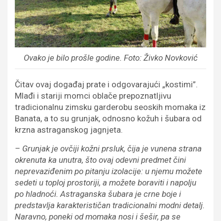
Ovako je bilo prošle godine. Foto: Živko Novković
Čitav ovaj događaj prate i odgovarajući „kostimi”.
Mlađi i stariji momci oblače prepoznatljivu
tradicionalnu zimsku garderobu seoskih momaka iz
Banata, a to su grunjak, odnosno kožuh i šubara od
krzna astraganskog jagnjeta.
– Grunjak je ovčiji kožni prsluk, čija je vunena strana
okrenuta ka unutra, što ovaj odevni predmet čini
neprevaziđenim po pitanju izolacije: u njemu možete
sedeti u toploj prostoriji, a možete boraviti i napolju
po hladnoći. Astraganska šubara je crne boje i
predstavlja karakterističan tradicionalni modni detalj.
Naravno, poneki od momaka nosi i šešir, pa se