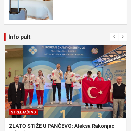
Info pult
STRELJAŠTVO
ZLATO STIŽE U PANČEVO: Aleksa Rakonjac