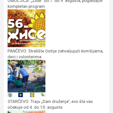
OMOLJICA: „Žisel“ od 7. do 9. avgusta, pogledajte
kompletan program
PANČEVO: Strelište čistije zahvaljujući komšijama,
deci i volonterima
STARČEVO: Traju „Dani druženja”, evo šta vas
očekuje od 4. do 10. avgusta