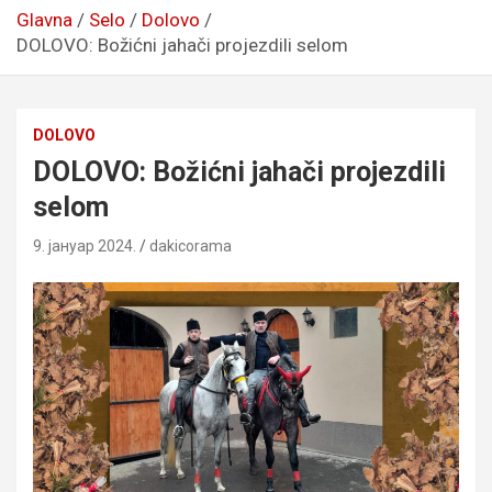
Glavna
Selo
Dolovo
DOLOVO: Božićni jahači projezdili selom
DOLOVO
DOLOVO: Božićni jahači projezdili
selom
9. јануар 2024.
dakicorama