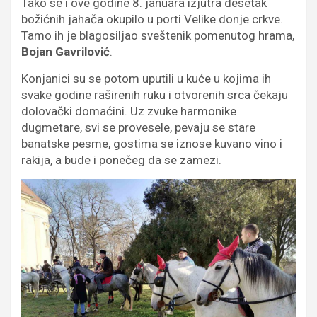
Tako se i ove godine 8. januara izjutra desetak
božićnih jahača okupilo u porti Velike donje crkve.
Tamo ih je blagosiljao sveštenik pomenutog hrama,
Bojan Gavrilović
.
Konjanici su se potom uputili u kuće u kojima ih
svake godine raširenih ruku i otvorenih srca čekaju
dolovački domaćini. Uz zvuke harmonike
dugmetare, svi se provesele, pevaju se stare
banatske pesme, gostima se iznose kuvano vino i
rakija, a bude i ponečeg da se zamezi.