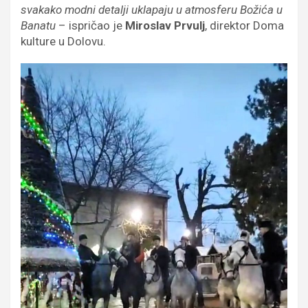
svakako modni detalji uklapaju u atmosferu Božića u
Banatu
– ispričao je
Miroslav Prvulj
, direktor Doma
kulture u Dolovu.