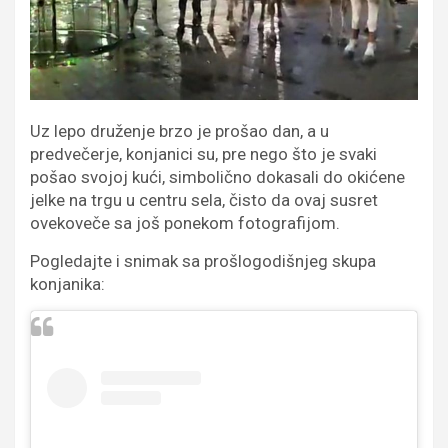
Uz lepo druženje brzo je prošao dan, a u
predvečerje, konjanici su, pre nego što je svaki
pošao svojoj kući, simbolično dokasali do okićene
jelke na trgu u centru sela, čisto da ovaj susret
ovekoveče sa još ponekom fotografijom.
Pogledajte i snimak sa prošlogodišnjeg skupa
konjanika: