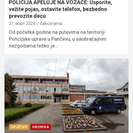
POLICIJA APELUJE NA VOZAČE: Usporite,
vežite pojas, ostavite telefon, bezbedno
prevozite decu
21. март 2024.
dakicorama
Od početka godine na putevima na teritoriji
Policijske uprave u Pančevu, u saobraćajnim
nezgodama teško je…
DRUŠTVO
HRONIKA