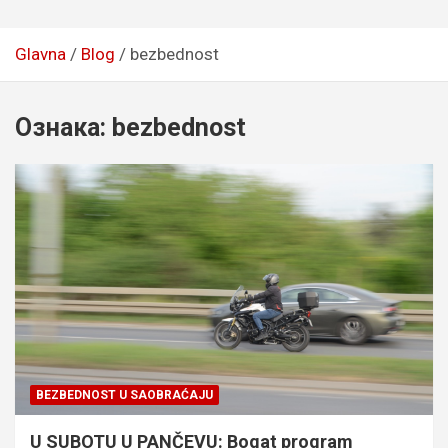
Glavna
Blog
bezbednost
Ознака:
bezbednost
BEZBEDNOST U SAOBRAĆAJU
U SUBOTU U PANČEVU: Bogat program