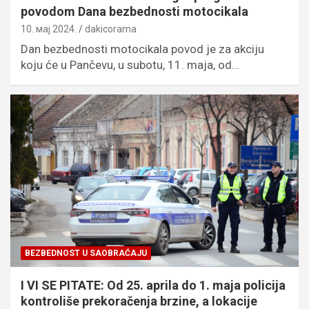
povodom Dana bezbednosti motocikala
10. мај 2024.
dakicorama
Dan bezbednosti motocikala povod je za akciju
koju će u Pančevu, u subotu, 11. maja, od…
BEZBEDNOST U SAOBRAĆAJU
I VI SE PITATE: Od 25. aprila do 1. maja policija
kontroliše prekoračenja brzine, a lokacije