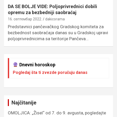
DA SE BOLJE VIDE: Poljoprivrednici dobili
opremu za bezbedniji saobraćaj
16. септембар 2022.
dakicorama
Predstavnici pančevačkog Gradskog komiteta za
bezbednost saobraćaja danas su u Gradskoj upravi
poljoprivrednicima sa teritorije Pančeva…
Dnevni horoskop
Pogledaj šta ti zvezde poručuju danas
Najčitanije
OMOLJICA: „Žisel“ od 7. do 9. avgusta, pogledajte