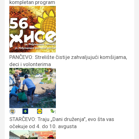
kompletan program
PANČEVO: Strelište čistije zahvaljujući komšijama,
deci i volonterima
STARČEVO: Traju „Dani druženja”, evo šta vas
očekuje od 4. do 10. avgusta