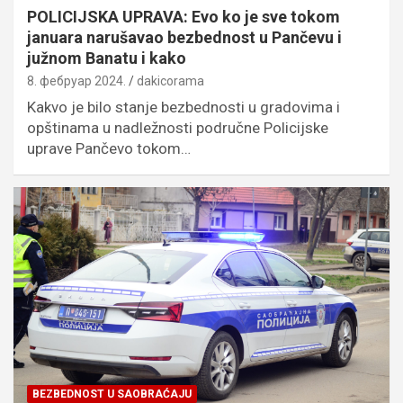
POLICIJSKA UPRAVA: Evo ko je sve tokom
januara narušavao bezbednost u Pančevu i
južnom Banatu i kako
8. фебруар 2024.
dakicorama
Kakvo je bilo stanje bezbednosti u gradovima i
opštinama u nadležnosti područne Policijske
uprave Pančevo tokom…
BEZBEDNOST U SAOBRAĆAJU