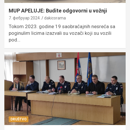
MUP APELUJE: Budite odgovorni u vožnji
7. фебруар 2024.
dakicorama
Tokom 2023. godine 19 saobraćajnih nesreća sa
poginulim licima izazvali su vozači koji su vozili
pod…
DRUŠTVO