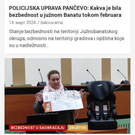
POLICIJSKA UPRAVA PANČEVO: Kakva je bila
bezbednost u južnom Banatu tokom februara
14. март 2024.
dakicorama
Stanje bezbednosti na teritoriji Južnobanatskog
okruga, odnosno na teritoriji gradova i opština koje
su u nadležnosti…
BEZBEDNOST U SAOBRAĆAJU
DRUŠTVO