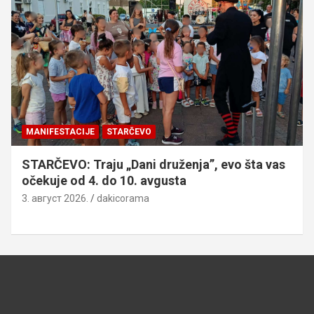
MANIFESTACIJE
STARČEVO
STARČEVO: Traju „Dani druženja”, evo šta vas
očekuje od 4. do 10. avgusta
3. август 2026.
dakicorama