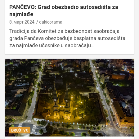
PANČEVO: Grad obezbedio autosedišta za
najmlađe
8. март 2024.
dakicorama
Tradicija da Komitet za bezbednost saobraćaja
grada Pančeva obezbeđuje besplatna autosedišta
za najmlađe učesnike u saobraćaju…
DRUŠTVO