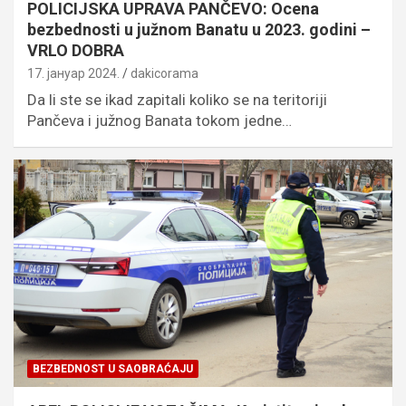
POLICIJSKA UPRAVA PANČEVO: Ocena
bezbednosti u južnom Banatu u 2023. godini –
VRLO DOBRA
17. јануар 2024.
dakicorama
Da li ste se ikad zapitali koliko se na teritoriji
Pančeva i južnog Banata tokom jedne…
BEZBEDNOST U SAOBRAĆAJU