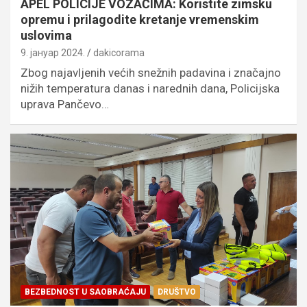
APEL POLICIJE VOZAČIMA: Koristite zimsku
opremu i prilagodite kretanje vremenskim
uslovima
9. јануар 2024.
dakicorama
Zbog najavljenih većih snežnih padavina i značajno
nižih temperatura danas i narednih dana, Policijska
uprava Pančevo…
BEZBEDNOST U SAOBRAĆAJU
DRUŠTVO