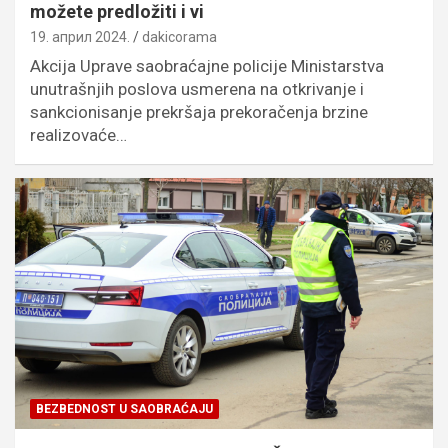
možete predložiti i vi
19. април 2024.
dakicorama
Akcija Uprave saobraćajne policije Ministarstva
unutrašnjih poslova usmerena na otkrivanje i
sankcionisanje prekršaja prekoračenja brzine
realizovaće…
BEZBEDNOST U SAOBRAĆAJU