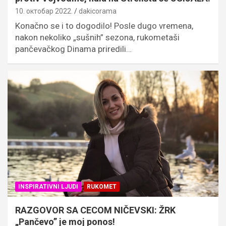
10. октобар 2022.
dakicorama
Konačno se i to dogodilo! Posle dugo vremena,
nakon nekoliko „sušnih” sezona, rukometaši
pančevačkog Dinama priredili…
INSPIRATIVNI LJUDI
RUKOMET
RAZGOVOR SA CECOM NIČEVSKI: ŽRK
„Pančevo” je moj ponos!