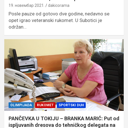
19. новембар 2021.
dakicorama
Posle pauze od gotovo dve godine, nedavno se
opet igrao veteranski rukomet. U Subotici je
održan…
OLIMPIJADA
RUKOMET
SPORTSKI DUH
PANČEVKA U TOKIJU – BRANKA MARIĆ: Put od
ispljuvanih dresova do tehničkog delegata na