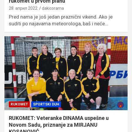
rukomet u prvom planu
28. април 2022.
dakicorama
Pred nama je još jedan praznični vikend. Ako je
suditi po najavama meteorologa, baš i neće…
RUKOMET
SPORTSKI DUH
RUKOMET: Veteranke DINAMA uspešne u
Novom Sadu, priznanje za MIRJANU
KOSANOVIĆ