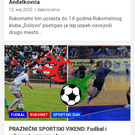
Anđelkovića
12. мај 2022.
dakicorama
Rukometni tim uzrasta do 14 godina Rukometnog
kluba „Dolovo” postigao je lep uspeh osvojivši
drugo mesto…
FUDBAL
RUKOMET
SPORTSKI DUH
PRAZNIČNI SPORTSKI VIKEND: Fudbal i