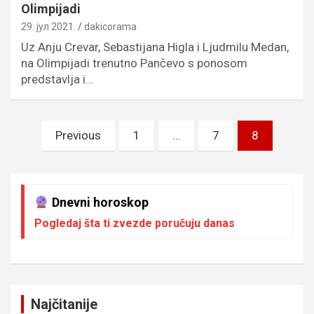
Olimpijadi
29. јул 2021.
dakicorama
Uz Anju Crevar, Sebastijana Higla i Ljudmilu Medan,
na Olimpijadi trenutno Pančevo s ponosom
predstavlja i…
Пагинација
Previous
1
…
7
8
чланака
Dnevni horoskop
Pogledaj šta ti zvezde poručuju danas
Najčitanije