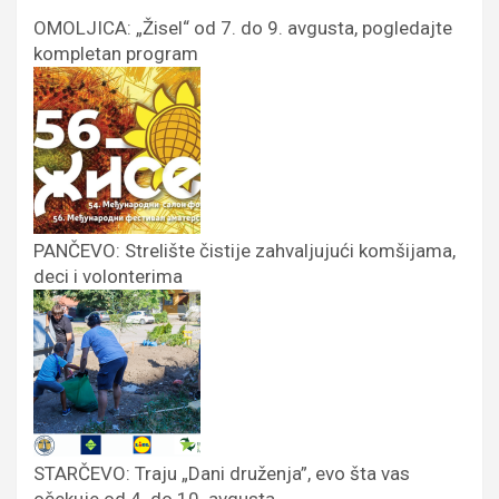
OMOLJICA: „Žisel“ od 7. do 9. avgusta, pogledajte
kompletan program
PANČEVO: Strelište čistije zahvaljujući komšijama,
deci i volonterima
STARČEVO: Traju „Dani druženja”, evo šta vas