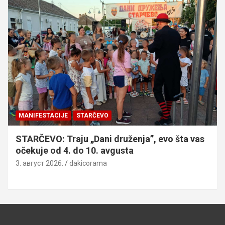
MANIFESTACIJE
STARČEVO
STARČEVO: Traju „Dani druženja”, evo šta vas
očekuje od 4. do 10. avgusta
3. август 2026.
dakicorama