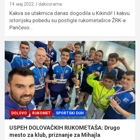
14. мај 2022.
dakicorama
Kakva se utakmica danas dogodila u Kikindi! I kakvu
istorijsku pobedu su postigle rukometašice ŽRK-a
Pančevo…
DOLOVO
RUKOMET
SPORTSKI DUH
USPEH DOLOVAČKIH RUKOMETAŠA: Drugo
mesto za klub, priznanje za Mihajla