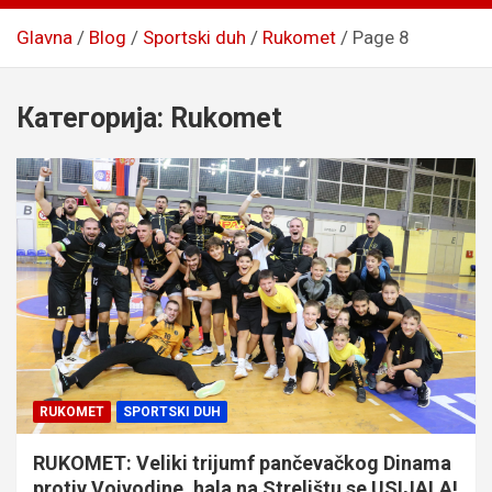
Glavna
Blog
Sportski duh
Rukomet
Page 8
Категорија:
Rukomet
RUKOMET
SPORTSKI DUH
RUKOMET: Veliki trijumf pančevačkog Dinama
protiv Vojvodine, hala na Strelištu se USIJALA!