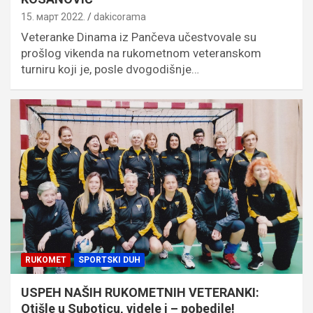
15. март 2022.
dakicorama
Veteranke Dinama iz Pančeva učestvovale su
prošlog vikenda na rukometnom veteranskom
turniru koji je, posle dvogodišnje…
RUKOMET
SPORTSKI DUH
USPEH NAŠIH RUKOMETNIH VETERANKI:
Otišle u Suboticu, videle i – pobedile!