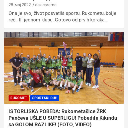
28. мај 2022.
dakicorama
Ona je svoj život posvetila sportu. Rukometu, bolje
reći. Ili jednom klubu. Gotovo od prvih koraka…
RUKOMET
SPORTSKI DUH
ISTORIJSKA POBEDA: Rukometašice ŽRK
Pančeva UŠLE U SUPERLIGU! Pobedile Kikindu
sa GOLOM RAZLIKE! (FOTO, VIDEO)