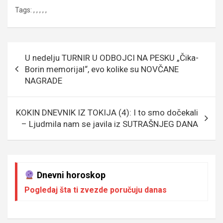
a
wi
m
es
es
b
h
ky
Tags:
,
,
,
,
,
ce
tt
ail
s
se
er
at
p
b
er
a
n
s
e
o
g
g
A
Кретање
U nedelju TURNIR U ODBOJCI NA PESKU „Čika-
o
e
er
p
чланка
Borin memorijal“, evo kolike su NOVČANE
k
p
NAGRADE
KOKIN DNEVNIK IZ TOKIJA (4): I to smo dočekali
– Ljudmila nam se javila iz SUTRAŠNJEG DANA
Dnevni horoskop
Pogledaj šta ti zvezde poručuju danas