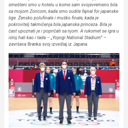
smešteni smo u hotelu u kome sam svojevremeno bila
sa mojom Zoricom, kada smo sudile fajnal for japanske
lige. Žensko polufinale i muško finale, kada je
pokrovitelj takmičenja bila japanska princeza. Bila je
čast upoznati je i popričati sa njom. A rukomet se igra u
istoj hali kao i tada – „Yoyogi National Stadium”
–
završava Branka svoj izveštaj iz Japana.