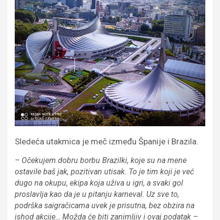
Sledeća utakmica je meč između Španije i Brazila.
– Očekujem dobru borbu Brazilki, koje su na mene
ostavile baš jak, pozitivan utisak. To je tim koji je već
dugo na okupu, ekipa koja uživa u igri, a svaki gol
proslavlja kao da je u pitanju karneval. Uz sve to,
podrška saigračicama uvek je prisutna, bez obzira na
ishod akcije… Možda će biti zanimljiv i ovaj podatak –