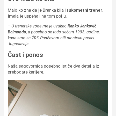
Malo ko zna da je Branka bila i
rukometni trener
.
Imala je uspeha i na tom polju.
– U trenerske vode me je uvukao
Ranko Janković
Belmondo
, a posebno se rado sećam 1993. godine,
kada smo sa ŽRK Pančevom bili pionirski prvaci
Jugoslavije.
Čast i ponos
Naša sagovornica posebno ističe dva detalja iz
prebogate karijere.