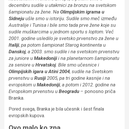
decembru sudile u utakmici za bronzu na svetskom
šampionatu za žene. Na
Olimpijskim igrama u
Sidneju
ušle smo u istoriju. Sudile smo meč između
Australije i Tunisa i bile smo tada prve žene koje su
sudile muškarcima u jednom sportu s loptom. Već
2001. godine usledilo je svetsko prvenstvo za žene u
Italiji
, pa potom šampionat Starog kontinenta u
Danskoj
, a 2003. smo sudile i na svetskom prvenstvu
za juniore u
Makedoniji
i na planetarnom šampionatu
za seniore u
Hrvatskoj
. Bile smo učesnice i
Olimpijskih igara u Atini 2004
, sudile na Svetskom
prvenstvu u
Rusiji
2005, pa tri godine kasnije i na
evropskom u
Makedoniji
, a potom i 2012. godine na
Evropskom prvenstvu u
Beogradu
– ponosno priča
Branka.
Pored svega, Branka je bila učesnik i šest finala
evropskih kupova.
Ovo malo ko zna