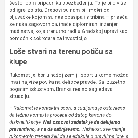
šestoricom pripadnika obezbeđenja. To je bilo više
od igre, zaista. Dresovi su nam bili mokri od
pljuvačke kojom su nas obasipali s tribina – priseća
se naša sagovornica, inače diplomirani inženjer
mašinstva, koja trenutno radi u Gradskoj upravi kao
pomoćnik sekretara za investicije.
Loše stvari na terenu potiču sa
klupe
Rukomet je, bar u našoj zemlji, sport u kome možda
ima i najviše povika na delioce pravde. Sa izuzetno
bogatim iskustvom, Branka realno sagledava
situaciju.
– Rukomet je kontaktni sport, a sudijama je ostavljeno
da težinu kontakta procene od žutog kartona do
diskvalifikacije.
Naš osnovni zadatak je da delujemo
preventivno, a ne da kažnjavamo.
Nažalost, sve manje
rukometnih trenera želi da se edukuje o pravilima igre, a