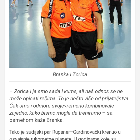
Branka i Zorica
– Zorica i ja smo sada i kume, ali naš odnos se ne
može opisati rečima. To je nešto više od prijateljstva.
Čak smo i odmore svojevremeno kombinovale
zajedno, kako bismo mogle da treniramo
– sa
osmehom kaže Branka.
Tako je sudijski par Rupaner–Gardinovački krenuo u
osvajanje rukometne planete.
U godinama koje su