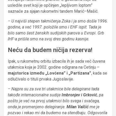
usledile svet koji je opčinjen „lepljivom loptom”
saznaće za sjajan rukometni tandem Marić–Mašić.
– U najviši stepen takmičenja Zoka i ja smo došle 1996.
godine, a već 1997. položile smo i EHF ispit. Tada je
bilo samo šest ženskih sudijskih parova u Evropi. Grb
IHF-a prišile smo na svoj dres godinu kasnije.
Neću da budem ničija rezerva!
Ipak, u rukometnu orbitu izbacila ih je sada već čuvena
utakmica koja je 2002. godine odigrana na Cetinju –
majstorica između „Lovćena” i „Partizana”
, kada se
odlučivalo o tituli prvaka Jugoslavije.
– Najpre su za sve tri utakmice bile delegirane tada
takođe internacionalne sudije
Imbronjev i Grković
, pa
pošto je već na prvoj utakmici bilo svega i svačega,
onda je promenjeno delegiranje.
Milan Valčić
me je
pozvao i rekao mi da budemo na stendbaju. Odgovorila