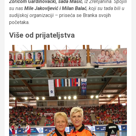
Zoricom Gardinovački, sada Mašić
, iz Zrenjanina. Spojili
su nas
Mile Jakovljević i Milan Balać
, koji su tada bili u
sudijskoj organizaciji
– priseća se Branka svojih
početaka.
Više od prijateljstva