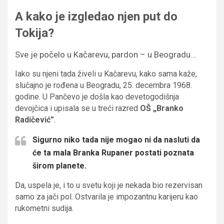
A kako je izgledao njen put do
Tokija?
Sve je počelo u Kačarevu, pardon – u Beogradu…
Iako su njeni tada živeli u Kačarevu, kako sama kaže,
slučajno je rođena u Beogradu, 25. decembra 1968.
godine. U Pančevo je došla kao devetogodišnja
devojčica i upisala se u treći razred
OŠ „Branko
Radičević”
.
Sigurno niko tada nije mogao ni da nasluti da
će ta mala Branka Rupaner postati poznata
širom planete.
Da, uspela je, i to u svetu koji je nekada bio rezervisan
samo za jači pol. Ostvarila je impozantnu karijeru kao
rukometni sudija.