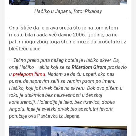
Hačiko u Japanu, foto: Pixabay
Ona ističe da je prava sreća što je na tom istom
mestu bila i sada već davne 2006. godine, pa ne
pati mnogo zbog toga što ne može da prošeta kroz
blešteće ulice.
– Tačno preko puta našeg hotela je Hačiko skver. Da,
onaj Hačiko – akita koji se sa
Ričardom Girom
proslavio
u
prelepom filmu
. Nadam se da ću uspeti, ako nas
puste, da napravim selfi sa vernim psom po imenu
Hačiko, koji još uvek čeka na skveru. Dok ovo pišem u
toku je utakmica bez neizvesnosti u ženskoj
konkurenciji. Holandija je lako, bez trzavica, dobila
Angolu. Ipak je svetski prvak bio apsolutni favorit
–
poručuje ova Pančevka iz Japana.