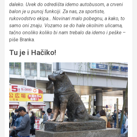
daleko. Uvek do odredišta idemo autobusom, a crveni
balon je u punoj funkciji. Za nas, za sportiste,
rukovodstvo ekipa… Novinari malo pobegnu, a kako, to
samo oni znaju. Vozamo se do hale okolnim ulicama,
tačno onoliko koliko bi nam trebalo da idemo i peške
–
piše Branka.
Tu je i Hačiko!