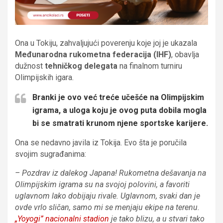
Ona u Tokiju, zahvaljujući poverenju koje joj je ukazala
Međunarodna rukometna federacija (IHF)
, obavlja
dužnost
tehničkog delegata
na finalnom turniru
Olimpijskih igara.
Branki je ovo već
treće učešće na Olimpijskim
igrama
, a uloga koju je ovog puta dobila mogla
bi se smatrati
krunom
njene sportske karijere.
Ona se nedavno javila iz Tokija. Evo šta je poručila
svojim sugrađanima:
– Pozdrav iz dalekog Japana! Rukometna dešavanja na
Olimpijskim igrama su na svojoj polovini, a favoriti
uglavnom lako dobijaju rivale. Uglavnom, svaki dan je
ovde vrlo sličan, samo mi se menjaju ekipe na terenu.
„Yoyogi” nacionalni stadion
je tako blizu, a u stvari tako