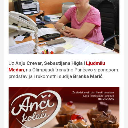
Uz
Anju Crevar, Sebastijana Higla i
Ljudmilu
Medan
, na Olimpijadi trenutno Pančevo s ponosom
predstavlja i rukometni sudija
Branka Marić
.