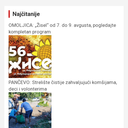
Najčitanije
OMOLJICA: „Žisel“ od 7. do 9. avgusta, pogledajte
kompletan program
PANČEVO: Strelište čistije zahvaljujući komšijama,
deci i volonterima