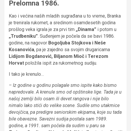
Prelomna 1986.
Kao i većina naših mladih sugrađana u to vreme, Branka
je trenirala rukomet, a sredinom osamdesetih godina
prošlog veka igrala je za prvi tim
„Dinama”
i potom u
„Trudbeniku”
. Suđenjem je počela da se bavi 1986.
godine, na nagovor
Bogoljuba Stojkova i Neše
Kosanovića
, pa je zajedno sa svojim drugaricama
Lidijom Bogdanović, Biljanom Mioč i Terezom
Horvat
položila ispit za rukometnog sudiju.
I tako je krenulo…
– Iz godine u godinu polagale smo ispite kako bismo
napredovale. A krenule smo od opštinske lige. Tada je u
našoj zemlji bilo osam ili devet rangova i nije bilo
nimalo lako stići do velike scene. Sudile smo utakmice
devojčica, pa predigre seniorskim ekipama, koje su tada
bile obavezne. Savezni sudija postala sam 1989.
godine, a 1991. sam počela da sudim u paru sa