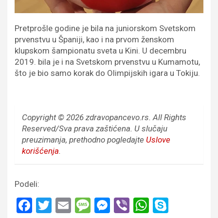
Pretprošle godine je bila na juniorskom Svetskom
prvenstvu u Španiji, kao i na prvom ženskom
klupskom šampionatu sveta u Kini. U decembru
2019. bila je i na Svetskom prvenstvu u Kumamotu,
što je bio samo korak do Olimpijskih igara u Tokiju.
Copyright © 2026 zdravopancevo.rs. All Rights
Reserved/Sva prava zaštićena.
U slučaju
preuzimanja, prethodno pogledajte
Uslove
korišćenja
.
Podeli:
F
T
E
M
M
Vi
W
S