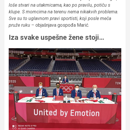
loše stvari na utakmicama, kao po pravilu, potiču s
klupe. S momcima na terenu nema nikakvih problema.
Sve su to uglavnom pravi sportisti, koji posle meča
pruže ruku
– objašnjava gospođa Marić.
Iza svake uspešne žene stoji…