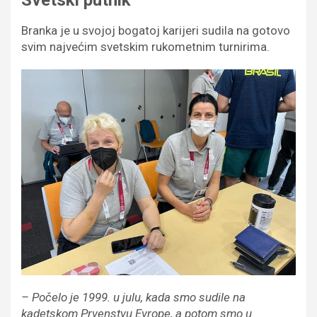
Branka je u svojoj bogatoj karijeri sudila na gotovo
svim najvećim svetskim rukometnim turnirima.
– Počelo je 1999. u julu, kada smo sudile na
kadetskom Prvenstvu Evrope, a potom smo u