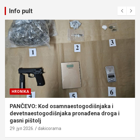
Info pult
HRONIKA
PANČEVO: Kod osamnaestogodišnjaka i
devetnaestogodišnjaka pronađena droga i
gasni pištolj
29. јул 2026.
dakicorama