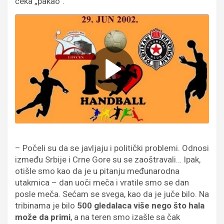
čeka „pakao”.
– Počeli su da se javljaju i politički problemi. Odnosi
između Srbije i Crne Gore su se zaoštravali… Ipak,
otišle smo kao da je u pitanju međunarodna
utakmica – dan uoči meča i vratile smo se dan
posle meča. Sećam se svega, kao da je juče bilo. Na
tribinama je bilo
500 gledalaca više nego što hala
može da primi
, a na teren smo izašle sa čak