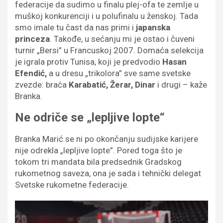
federacije da sudimo u finalu plej-ofa te zemlje u
muškoj konkurenciji i u polufinalu u ženskoj. Tada
smo imale tu čast da nas primi i
japanska
princeza
. Takođe, u sećanju mi je ostao i čuveni
turnir „Bersi” u Francuskoj 2007. Domaća selekcija
je igrala protiv Tunisa, koji je predvodio
Hasan
Efendić,
a u dresu „trikolora” sve same svetske
zvezde: braća
Karabatić, Žerar, Dinar
i drugi – kaže
Branka.
Ne odriče se „lepljive lopte“
Branka Marić se ni po okončanju sudijske karijere
nije odrekla „lepljive lopte”. Pored toga što je
tokom tri mandata bila predsednik Gradskog
rukometnog saveza, ona je sada i tehnički delegat
Svetske rukometne federacije.