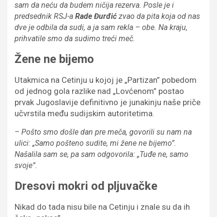
sam da neću da budem ničija rezerva. Posle je i
predsednik RSJ-a
Rade Đurđić
zvao da pita koja od nas
dve je odbila da sudi, a ja sam rekla – obe. Na kraju,
prihvatile smo da sudimo treći meč.
Žene ne bijemo
Utakmica na Cetinju u kojoj je „Partizan” pobedom
od jednog gola razlike nad „Lovćenom” postao
prvak Jugoslavije definitivno je junakinju naše priče
učvrstila među sudijskim autoritetima.
– Pošto smo došle dan pre meča, govorili su nam na
ulici: „Samo pošteno sudite, mi žene ne bijemo”.
Našalila sam se, pa sam odgovorila: „Tuđe ne, samo
svoje”.
Dresovi mokri od pljuvačke
Nikad do tada nisu bile na Cetinju i znale su da ih