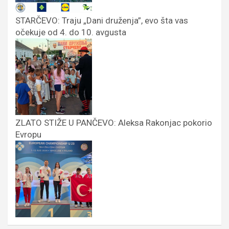
STARČEVO: Traju „Dani druženja”, evo šta vas
očekuje od 4. do 10. avgusta
ZLATO STIŽE U PANČEVO: Aleksa Rakonjac pokorio
Evropu