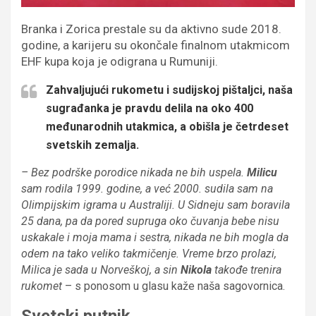
Branka i Zorica prestale su da aktivno sude 2018.
godine, a karijeru su okončale finalnom utakmicom
EHF kupa koja je odigrana u Rumuniji.
Zahvaljujući rukometu i sudijskoj pištaljci, naša
sugrađanka je pravdu delila na oko 400
međunarodnih utakmica, a obišla je četrdeset
svetskih zemalja.
– Bez podrške porodice nikada ne bih uspela.
Milicu
sam rodila 1999. godine, a već 2000. sudila sam na
Olimpijskim igrama u Australiji. U Sidneju sam boravila
25 dana, pa da pored supruga oko čuvanja bebe nisu
uskakale i moja mama i sestra, nikada ne bih mogla da
odem na tako veliko takmičenje. Vreme brzo prolazi,
Milica je sada u Norveškoj, a sin
Nikola
takođe trenira
rukomet
– s ponosom u glasu kaže naša sagovornica.
Svetski putnik