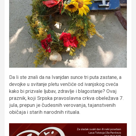
Da li ste znali da na Ivanjdan sunce tri puta zastane, a
devojke u svitanje pletu venčiće od ivanjskog cveća
Ovaj
kako bi prizvale ljubav, zdravlje i blagostanje?
praznik, koji Srpska pravoslavna crkva obeležava 7.
jula, prepun je čudesnih verovanja, tajanstvenih
običaja i starih narodnih rituala.