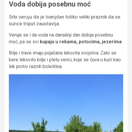
Voda dobija posebnu moć
Srbi veruju da je Ivanjdan toliko veliki praznik da se
sunce triput zaustavlja.
Veruje se i da voda na današnji dan dobija posebnu
moć, pa se svi
kupaju u rekama, potocima, jezerima
.
Bilje i trave imaju pojačana lekovita svojstva. Zato se
bere lekovito bilje i pletu venci, koje se čuva u kući kao
lek protiv raznih boleština.