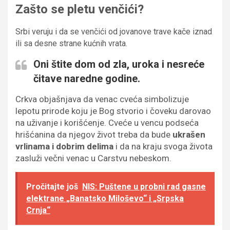
Zašto se pletu venčići?
Srbi veruju i da se venčići od jovanove trave kače iznad
ili sa desne strane kućnih vrata.
Oni
štite dom od zla, uroka i nesreće
čitave naredne godine.
Crkva objašnjava da venac cveća simbolizuje
lepotu prirode koju je Bog stvorio i čoveku darovao
na uživanje i korišćenje. Cveće u vencu podseća
hrišćanina da njegov život treba da bude
ukrašen
vrlinama i dobrim delima
i da na kraju svoga života
zasluži večni venac u Carstvu nebeskom.
Pročitajte još
NIS: Puštene u probni rad gasne
elektrane „Banatsko Miloševo“ i „Srpska
Crnja“