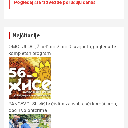
Pogledaj šta ti zvezde poručuju danas
Najčitanije
OMOLJICA: „Žisel“ od 7. do 9. avgusta, pogledajte
kompletan program
PANČEVO: Strelište čistije zahvaljujući komšijama,
deci i volonterima