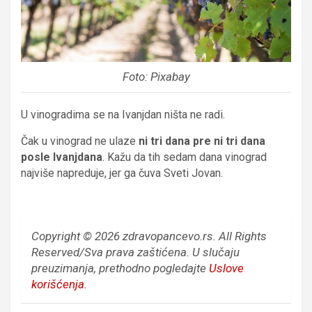
Foto: Pixabay
U vinogradima se na Ivanjdan ništa ne radi.
Čak u vinograd ne ulaze
ni tri dana pre ni tri dana
posle Ivanjdana
. Kažu da tih sedam dana vinograd
najviše napreduje, jer ga čuva Sveti Jovan.
Copyright © 2026 zdravopancevo.rs. All Rights
Reserved/Sva prava zaštićena.
U slučaju
preuzimanja, prethodno pogledajte
Uslove
korišćenja
.