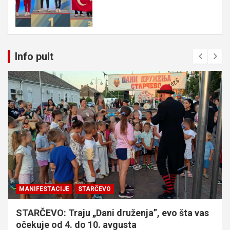
Info pult
MANIFESTACIJE
STARČEVO
STARČEVO: Traju „Dani druženja”, evo šta vas
očekuje od 4. do 10. avgusta