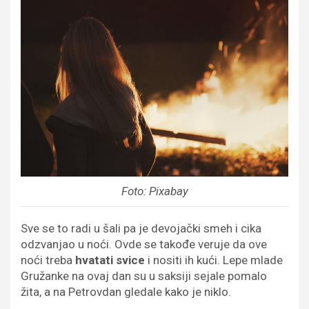
Foto: Pixabay
Sve se to radi u šali pa je devojački smeh i cika
odzvanjao u noći. Ovde se takođe veruje da ove
noći treba
hvatati svice
i nositi ih kući. Lepe mlade
Gružanke na ovaj dan su u saksiji sejale pomalo
žita, a na Petrovdan gledale kako je niklo.