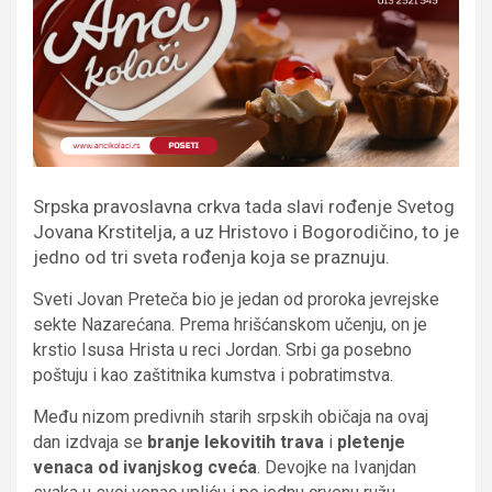
Srpska pravoslavna crkva tada slavi rođenje Svetog
Jovana Krstitelja, a uz Hristovo i Bogorodičino, to je
jedno od tri sveta rođenja koja se praznuju.
Sveti Jovan Preteča bio je jedan od proroka jevrejske
sekte Nazarećana. Prema hrišćanskom učenju, on je
krstio Isusa Hrista u reci Jordan. Srbi ga posebno
poštuju i kao zaštitnika kumstva i pobratimstva.
Među nizom predivnih starih srpskih običaja na ovaj
dan izdvaja se
branje lekovitih trava
i
pletenje
venaca od ivanjskog cveća
. Devojke na Ivanjdan