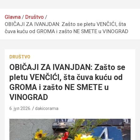
Glavna
Društvo
OBIČAJI ZA IVANJDAN: Zašto se pletu VENČIĆI, šta
čuva kuću od GROMA i zašto NE SMETE u VINOGRAD
DRUŠTVO
OBIČAJI ZA IVANJDAN: Zašto se
pletu VENČIĆI, šta čuva kuću od
GROMA i zašto NE SMETE u
VINOGRAD
6. јул 2026.
dakicorama