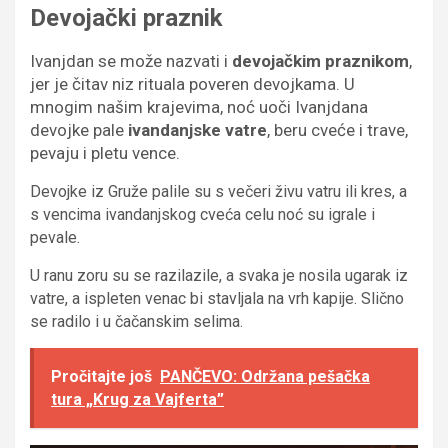
Devojački praznik
Ivanjdan se može nazvati i
devojačkim praznikom
,
jer je čitav niz rituala poveren devojkama. U
mnogim našim krajevima, noć uoči Ivanjdana
devojke pale
ivandanjske vatre
, beru cveće i trave,
pevaju i pletu vence.
Devojke iz Gruže palile su s večeri živu vatru ili kres, a
s vencima ivandanjskog cveća celu noć su igrale i
pevale.
U ranu zoru su se razilazile, a svaka je nosila ugarak iz
vatre, a ispleten venac bi stavljala na vrh kapije. Slično
se radilo i u čačanskim selima.
Pročitajte još
PANČEVO: Održana pešačka
tura „Krug za Vajferta”