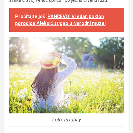
svaka u svoj venac upliću i po jednu crvenu ružu.
Pročitajte još
PANČEVO: Vredan poklon
porodice Aleksić stigao u Narodni muzej
Foto: Pixabay