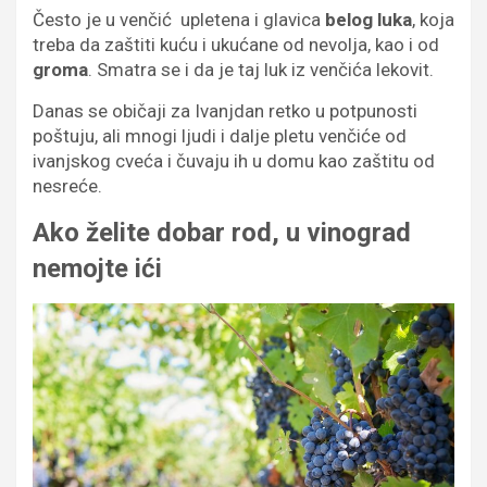
Često je u venčić upletena i glavica
belog luka
, koja
treba da zaštiti kuću i ukućane od nevolјa, kao i od
groma
. Smatra se i da je taj luk iz venčića lekovit.
Danas se običaji za Ivanjdan retko u potpunosti
poštuju, ali mnogi ljudi i dalje pletu venčiće od
ivanjskog cveća i čuvaju ih u domu kao zaštitu od
nesreće.
Ako želite dobar rod, u vinograd
nemojte ići