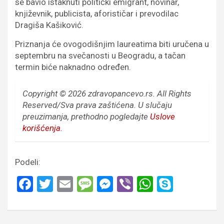
se bavio istaknuti politički emigrant, novinar,
književnik, publicista, aforističar i prevodilac
Dragiša Kašiković.
Priznanja će ovogodišnjim laureatima biti uručena u
septembru na svečanosti u Beogradu, a tačan
termin biće naknadno određen.
Copyright © 2026 zdravopancevo.rs. All Rights
Reserved/Sva prava zaštićena.
U slučaju
preuzimanja, prethodno pogledajte
Uslove
korišćenja
.
Podeli:
F
T
E
M
M
Vi
W
S
a
wi
m
es
es
b
h
ky
ce
tt
ail
s
se
er
at
p