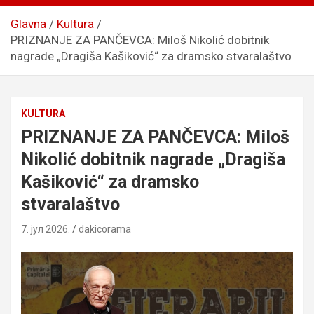
Glavna
Kultura
PRIZNANJE ZA PANČEVCA: Miloš Nikolić dobitnik
nagrade „Dragiša Kašiković“ za dramsko stvaralaštvo
KULTURA
PRIZNANJE ZA PANČEVCA: Miloš
Nikolić dobitnik nagrade „Dragiša
Kašiković“ za dramsko
stvaralaštvo
7. јул 2026.
dakicorama