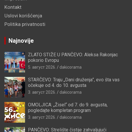
Kontakt
Uslovi korišćenja
Politika privatnosti
Najnovije
ZLATO STIŽE U PANČEVO: Aleksa Rakonjac
pokorio Evropu
5. август 2026.
dakicorama
STARČEVO: Traju „Dani druženja”, evo šta vas
očekuje od 4. do 10. avgusta
3. август 2026.
dakicorama
OMOLJICA: „Žisel“ od 7. do 9. avgusta,
pogledajte kompletan program
3. август 2026.
dakicorama
PANČEVO: Strelište čistije zahvaljujući