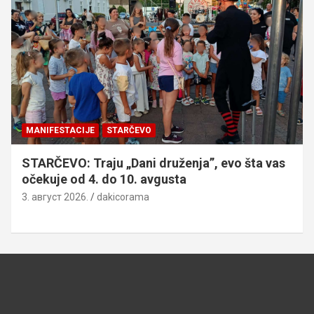
MANIFESTACIJE
STARČEVO
STARČEVO: Traju „Dani druženja”, evo šta vas
očekuje od 4. do 10. avgusta
3. август 2026.
dakicorama