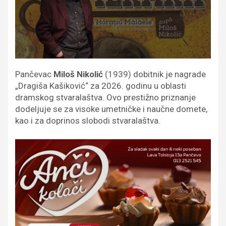
Pančevac
Miloš Nikolić
(1939) dobitnik je nagrade
„Dragiša Kašiković“ za 2026. godinu u oblasti
dramskog stvaralaštva. Ovo prestižno priznanje
dodeljuje se za visoke umetničke i naučne domete,
kao i za doprinos slobodi stvaralaštva.