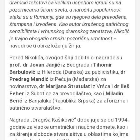
dramski tekstovi sa velikim uspehom igrani su na
pozornicama širom sveta, a naročitu popularnost
stekli su u Rumuniji, gde su njegova dela prevođena,
štampana i izvođena. Kao autor izraženog satiričnog
senzibiliteta i vrhunskog dramskog zanatstva, Nikolić
je trajno obogatio srpsku pozorišnu umetnost
–
navodi se u obrazloženju žirija.
Pored Nikolića, ovogodišnji dobitnici nagrade su
prof. dr Jovan Janjić
iz Beograda i
Tihomir
Barbulović
iz Hileroda (Danska) za publicistiku,
dr
Predrag Mandić
iz Pečuja (Mađarska) za
novinarstvo,
dr Marijana Stratulat
iz Vršca i
dr Ileš
Feher
iz Subotice za prevodilaštvo, kao i
Miladin
Berić
iz Banjaluke (Republika Srpska) za aforizme i
satirično stvaralaštvo.
Nagrada „Dragiša Kašiković“ dodeljuje se od 1994.
godine za visoke umetničke i naučne domete, kao i
za širenje slobode stvaralaštva u oblastima kojima