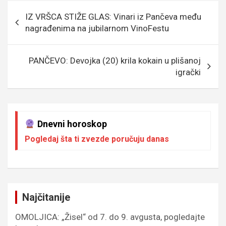
b
er
a
n
s
e
Кретање
IZ VRŠCA STIŽE GLAS: Vinari iz Pančeva među
o
g
g
A
чланка
nagrađenima na jubilarnom VinoFestu
o
e
er
p
k
p
PANČEVO: Devojka (20) krila kokain u plišanoj
igrački
Dnevni horoskop
Pogledaj šta ti zvezde poručuju danas
Najčitanije
OMOLJICA: „Žisel“ od 7. do 9. avgusta, pogledajte