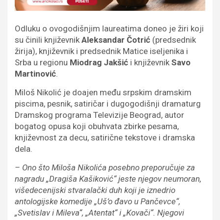
Odluku o ovogodišnjim laureatima doneo je žiri koji
su činili književnik
Aleksandar Čotrić
(predsednik
žirija), književnik i predsednik Matice iseljenika i
Srba u regionu
Miodrag Jakšić
i književnik
Savo
Martinović
.
Miloš Nikolić je doajen među srpskim dramskim
piscima, pesnik, satiričar i dugogodišnji dramaturg
Dramskog programa Televizije Beograd, autor
bogatog opusa koji obuhvata zbirke pesama,
književnost za decu, satirične tekstove i dramska
dela.
– Ono što Miloša Nikolića posebno preporučuje za
nagradu „Dragiša Kašiković“ jeste njegov neumoran,
višedecenijski stvaralački duh koji je iznedrio
antologijske komedije „Uš’o đavo u Pančevce“,
„Svetislav i Mileva“, „Atentat“ i „Kovači“. Njegovi