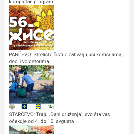
kompletan program
PANČEVO: Strelište čistije zahvaljujući komšijama,
deci i volonterima
STARČEVO: Traju „Dani druženja”, evo šta vas
očekuje od 4. do 10. avgusta