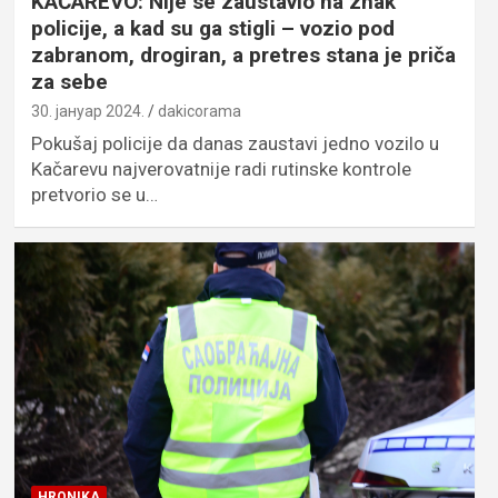
KAČAREVO: Nije se zaustavio na znak
policije, a kad su ga stigli – vozio pod
zabranom, drogiran, a pretres stana je priča
za sebe
30. јануар 2024.
dakicorama
Pokušaj policije da danas zaustavi jedno vozilo u
Kačarevu najverovatnije radi rutinske kontrole
pretvorio se u…
HRONIKA