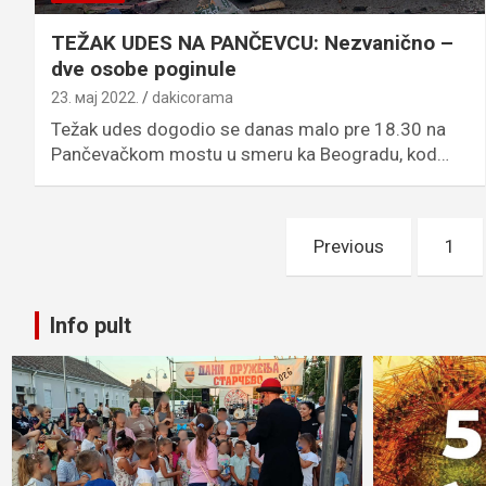
TEŽAK UDES NA PANČEVCU: Nezvanično –
dve osobe poginule
23. мај 2022.
dakicorama
Težak udes dogodio se danas malo pre 18.30 na
Pančevačkom mostu u smeru ka Beogradu, kod…
Пагинација
Previous
1
чланака
Info pult