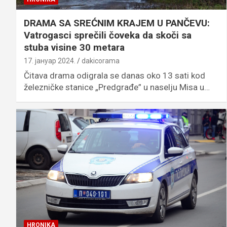
DRAMA SA SREĆNIM KRAJEM U PANČEVU:
Vatrogasci sprečili čoveka da skoči sa
stuba visine 30 metara
17. јануар 2024.
dakicorama
Čitava drama odigrala se danas oko 13 sati kod
železničke stanice „Predgrađe” u naselju Misa u…
HRONIKA