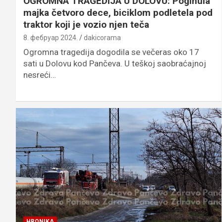
OGROMNA TRAGEDIJA U DOLOVU: Poginula
majka četvoro dece, biciklom podletela pod
traktor koji je vozio njen teča
8. фебруар 2024.
dakicorama
Ogromna tragedija dogodila se večeras oko 17
sati u Dolovu kod Pančeva. U teškoj saobraćajnoj
nesreći…
HRONIKA