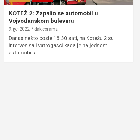
KOTEŽ 2: Zapalio se automobil u
Vojvođanskom bulevaru
9. јул 2022.
dakicorama
Danas nešto posle 18.30 sati, na Kotežu 2 su
intervenisali vatrogasci kada je na jednom
automobilu…