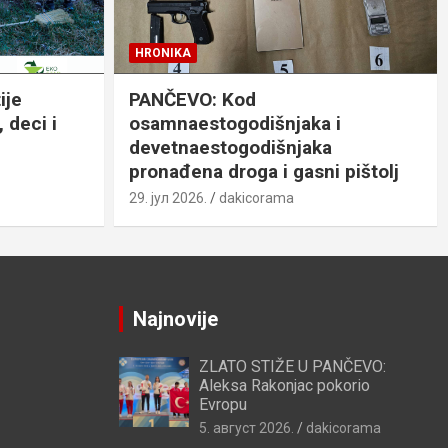
HRONIKA
ije
PANČEVO: Kod
 deci i
osamnaestogodišnjaka i
devetnaestogodišnjaka
pronađena droga i gasni pištolj
29. јул 2026.
dakicorama
Najnovije
ZLATO STIŽE U PANČEVO:
Aleksa Rakonjac pokorio
Evropu
5. август 2026.
dakicorama