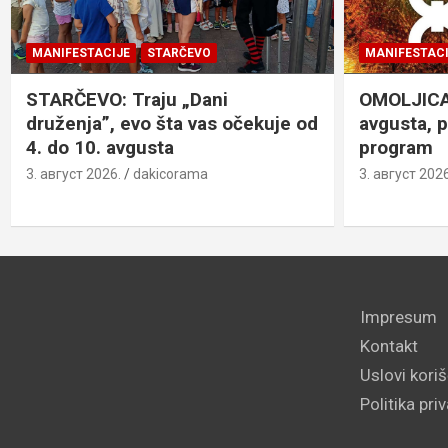
MANIFESTACIJE
STARČEVO
MANIFESTACI
STARČEVO: Traju „Dani
OMOLJICA: 
druženja”, evo šta vas očekuje od
avgusta, 
4. do 10. avgusta
program
3. август 2026.
dakicorama
3. август 2026
Impresum
Kontakt
Uslovi kori
Politika pri