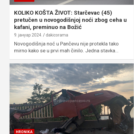
KOLIKO KOŠTA ŽIVOT: Starčevac (45)
pretučen u novogodišnjoj noći zbog ceha u
kafani, preminuo na Božić
9. јануар 2024.
dakicorama
Novogodišnja noć u Pančevu nije protekla tako
mirno kako se u prvi mah činilo. Jedna stavka…
HRONIKA