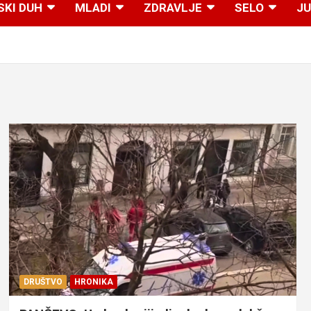
SKI DUH
MLADI
ZDRAVLJE
SELO
JU
DRUŠTVO
HRONIKA