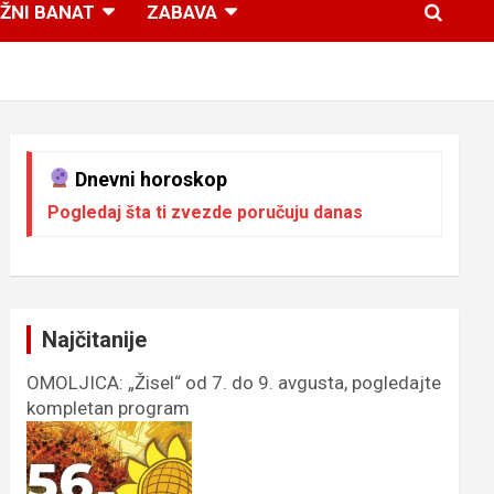
ŽNI BANAT
ZABAVA
Dnevni horoskop
Pogledaj šta ti zvezde poručuju danas
Najčitanije
OMOLJICA: „Žisel“ od 7. do 9. avgusta, pogledajte
kompletan program