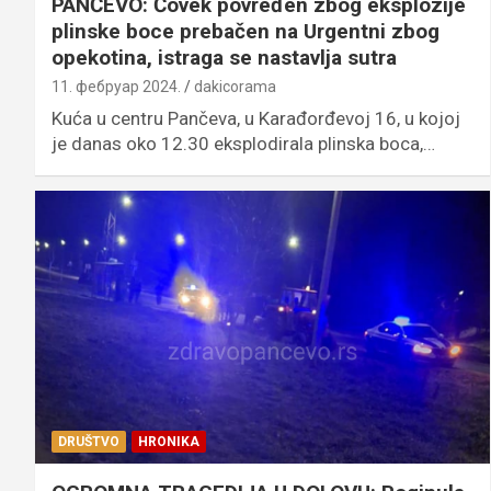
PANČEVO: Čovek povređen zbog eksplozije
plinske boce prebačen na Urgentni zbog
opekotina, istraga se nastavlja sutra
11. фебруар 2024.
dakicorama
Kuća u centru Pančeva, u Karađorđevoj 16, u kojoj
je danas oko 12.30 eksplodirala plinska boca,…
DRUŠTVO
HRONIKA