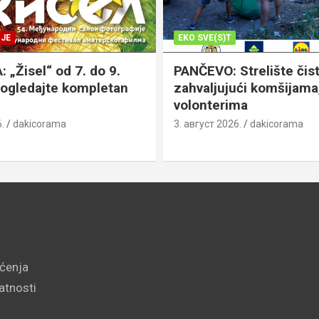
JE
EKO SVE(S)T
„Žisel“ od 7. do 9.
PANČEVO: Strelište čist
pogledajte kompletan
zahvaljujući komšijama,
volonterima
.
dakicorama
3. август 2026.
dakicorama
šćenja
vatnosti