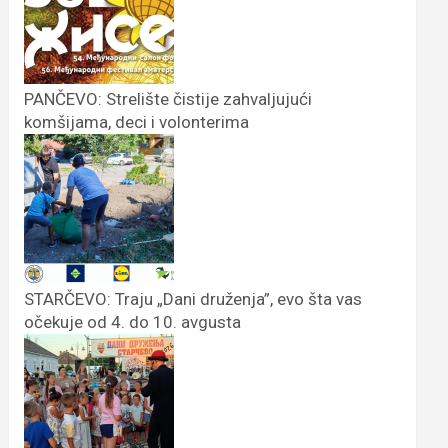
PANČEVO: Strelište čistije zahvaljujući
komšijama, deci i volonterima
STARČEVO: Traju „Dani druženja”, evo šta vas
očekuje od 4. do 10. avgusta