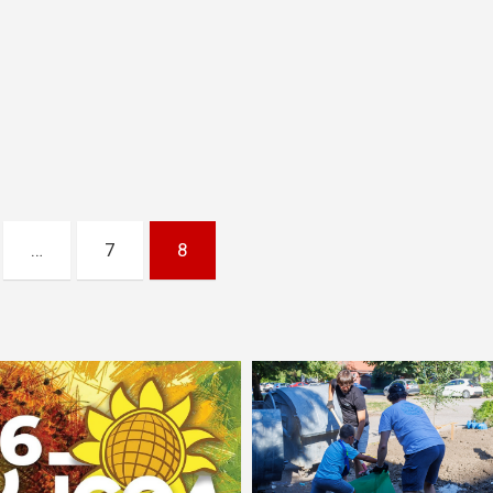
…
7
8