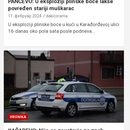
PANČEVO: U eksploziji plinske boce lakše
povređen stariji muškarac
11. фебруар 2024.
dakicorama
U eksploziji plinske boce u kući u Karađorđevoj ulici
16 danas oko pola sata posle podneva…
HRONIKA