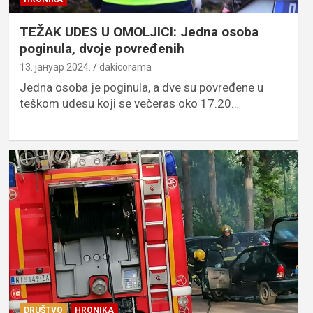
TEŽAK UDES U OMOLJICI: Jedna osoba
poginula, dvoje povređenih
13. јануар 2024.
dakicorama
Jedna osoba je poginula, a dve su povređene u
teškom udesu koji se večeras oko 17.20…
DRUŠTVO
HRONIKA