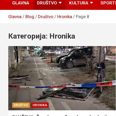
GLAVNA
DRUŠTVO
KULTURA
SPORT
Glavna
Blog
Društvo
Hronika
Page 8
Категорија:
Hronika
DRUŠTVO
HRONIKA