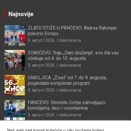
Najnovije
ZLATO STIŽE U PANČEVO: Aleksa Rakonjac
pokorio Evropu
5. август 2026.
dakicorama
STARČEVO: Traju „Dani druženja”, evo šta vas
očekuje od 4. do 10. avgusta
3. август 2026.
dakicorama
OMOLJICA: „Žisel“ od 7. do 9. avgusta,
pogledajte kompletan program
3. август 2026.
dakicorama
PANČEVO: Strelište čistije zahvaljujući
komšijama, deci i volonterima
3. август 2026.
dakicorama
Naš web sajt koristi kolačiće u cilju pružanja boljeg