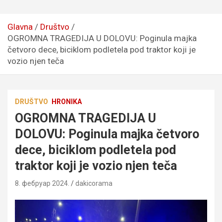
Glavna
Društvo
OGROMNA TRAGEDIJA U DOLOVU: Poginula majka
četvoro dece, biciklom podletela pod traktor koji je
vozio njen teča
DRUŠTVO
HRONIKA
OGROMNA TRAGEDIJA U
DOLOVU: Poginula majka četvoro
dece, biciklom podletela pod
traktor koji je vozio njen teča
8. фебруар 2024.
dakicorama