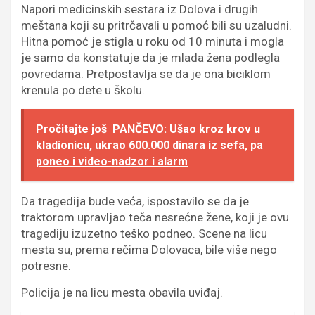
Napori medicinskih sestara iz Dolova i drugih
meštana koji su pritrčavali u pomoć bili su uzaludni.
Hitna pomoć je stigla u roku od 10 minuta i mogla
je samo da konstatuje da je mlada žena podlegla
povredama. Pretpostavlja se da je ona biciklom
krenula po dete u školu.
Pročitajte još
PANČEVO: Ušao kroz krov u
kladionicu, ukrao 600.000 dinara iz sefa, pa
poneo i video-nadzor i alarm
Da tragedija bude veća, ispostavilo se da je
traktorom upravljao teča nesrećne žene, koji je ovu
tragediju izuzetno teško podneo. Scene na licu
mesta su, prema rečima Dolovaca, bile više nego
potresne.
Policija je na licu mesta obavila uviđaj.