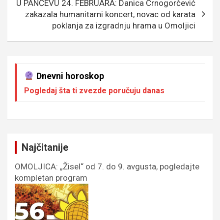
U PANČEVU 24. FEBRUARA: Danica Crnogorčević
zakazala humanitarni koncert, novac od karata
poklanja za izgradnju hrama u Omoljici
Dnevni horoskop
Pogledaj šta ti zvezde poručuju danas
Najčitanije
OMOLJICA: „Žisel“ od 7. do 9. avgusta, pogledajte
kompletan program