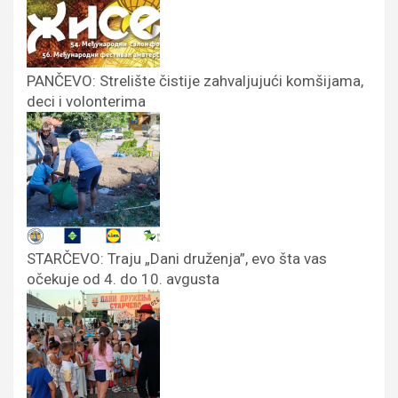
PANČEVO: Strelište čistije zahvaljujući komšijama,
deci i volonterima
STARČEVO: Traju „Dani druženja”, evo šta vas
očekuje od 4. do 10. avgusta