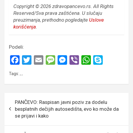
Copyright © 2026 zdravopancevo.rs. All Rights
Reserved/Sva prava zaštićena.
U slučaju
preuzimanja, prethodno pogledajte
Uslove
korišćenja
.
Podeli:
F
T
E
M
M
Vi
W
S
a
wi
m
es
es
b
h
ky
Tags:
,
,
ce
tt
ail
s
se
er
at
p
b
er
a
n
s
e
o
g
g
A
Кретање
PANČEVO: Raspisan javni poziv za dodelu
o
e
er
p
чланка
besplatnih dečijih autosedišta, evo ko može da
k
p
se prijavi i kako