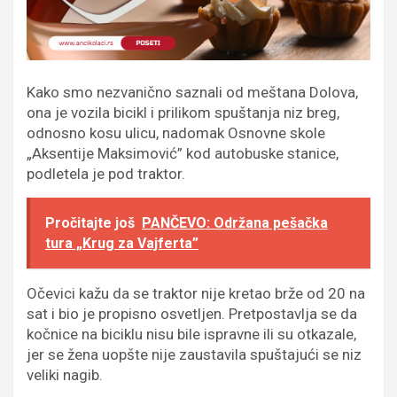
Kako smo nezvanično saznali od meštana Dolova,
ona je vozila bicikl i prilikom spuštanja niz breg,
odnosno kosu ulicu, nadomak Osnovne skole
„Aksentije Maksimović” kod autobuske stanice,
podletela je pod traktor.
Pročitajte još
PANČEVO: Održana pešačka
tura „Krug za Vajferta”
Očevici kažu da se traktor nije kretao brže od 20 na
sat i bio je propisno osvetljen. Pretpostavlja se da
kočnice na biciklu nisu bile ispravne ili su otkazale,
jer se žena uopšte nije zaustavila spuštajući se niz
veliki nagib.