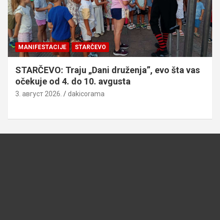
MANIFESTACIJE
STARČEVO
STARČEVO: Traju „Dani druženja”, evo šta vas
očekuje od 4. do 10. avgusta
3. август 2026.
dakicorama