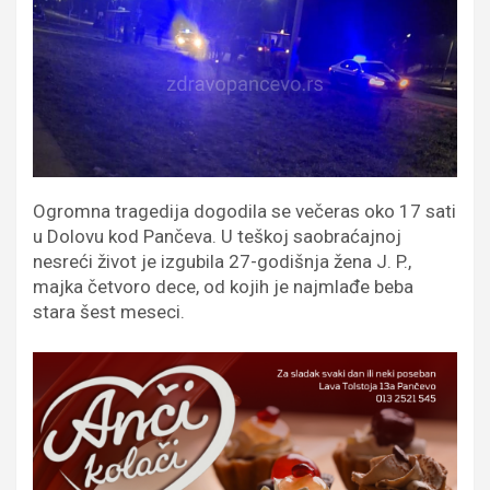
Ogromna tragedija dogodila se večeras oko 17 sati
u Dolovu kod Pančeva. U teškoj saobraćajnoj
nesreći život je izgubila 27-godišnja žena J. P.,
majka četvoro dece, od kojih je najmlađe beba
stara šest meseci.