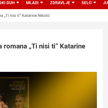
SKI DUH
MLADI
ZDRAVLJE
SELO
JU
Ti nisi ti” Katarine Nikolić
omana „Ti nisi ti” Katarine