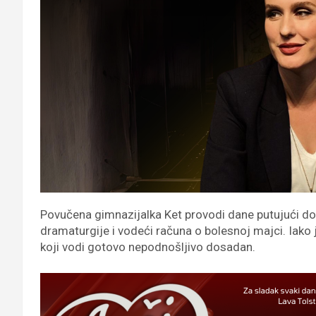
Povučena gimnazijalka Ket provodi dane putujući do š
dramaturgije i vodeći računa o bolesnoj majci. Iako j
koji vodi gotovo nepodnošljivo dosadan.