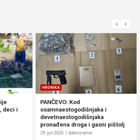
HRONIKA
ije
PANČEVO: Kod
 deci i
osamnaestogodišnjaka i
devetnaestogodišnjaka
pronađena droga i gasni pištolj
29. јул 2026.
dakicorama