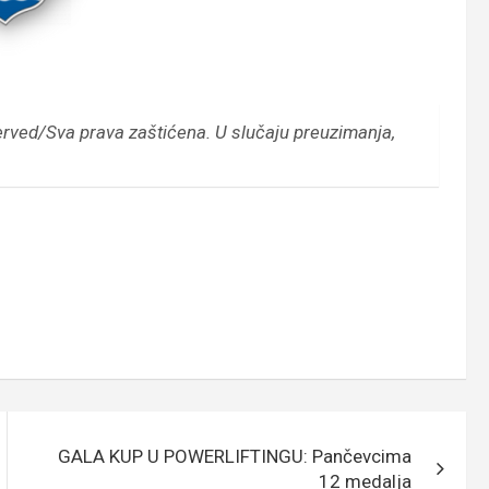
erved/Sva prava zaštićena.
U slučaju preuzimanja,
GALA KUP U POWERLIFTINGU: Pančevcima
12 medalja