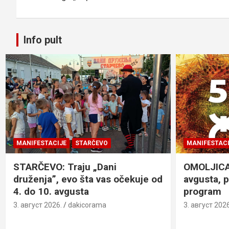
k
p
Info pult
MANIFESTACIJE
STARČEVO
MANIFESTACI
STARČEVO: Traju „Dani
OMOLJICA: 
druženja”, evo šta vas očekuje od
avgusta, 
4. do 10. avgusta
program
3. август 2026.
dakicorama
3. август 2026