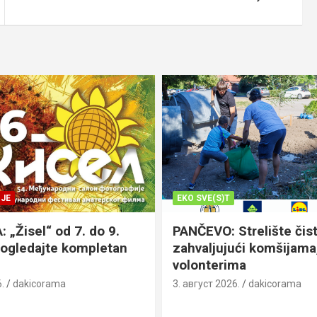
JE
EKO SVE(S)T
„Žisel“ od 7. do 9.
PANČEVO: Strelište čist
pogledajte kompletan
zahvaljujući komšijama,
volonterima
.
dakicorama
3. август 2026.
dakicorama