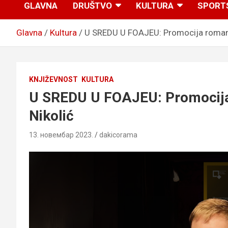
GLAVNA
DRUŠTVO
KULTURA
SPORT
Glavna
Kultura
U SREDU U FOAJEU: Promocija romana „
KNJIŽEVNOST
KULTURA
U SREDU U FOAJEU: Promocija r
Nikolić
13. новембар 2023.
dakicorama