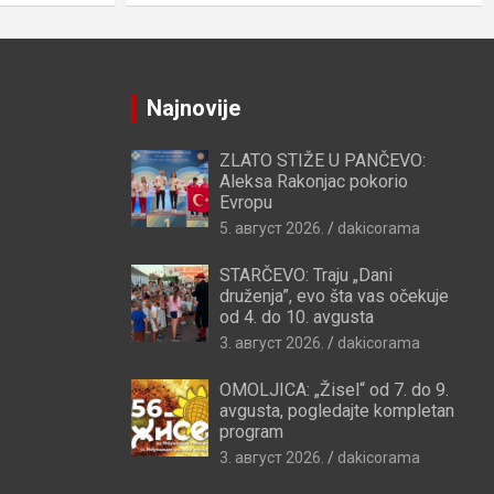
Najnovije
ZLATO STIŽE U PANČEVO:
Aleksa Rakonjac pokorio
Evropu
5. август 2026.
dakicorama
STARČEVO: Traju „Dani
druženja”, evo šta vas očekuje
od 4. do 10. avgusta
3. август 2026.
dakicorama
OMOLJICA: „Žisel“ od 7. do 9.
avgusta, pogledajte kompletan
program
3. август 2026.
dakicorama