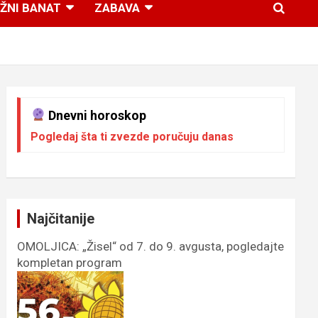
ŽNI BANAT
ZABAVA
Dnevni horoskop
Pogledaj šta ti zvezde poručuju danas
Najčitanije
OMOLJICA: „Žisel“ od 7. do 9. avgusta, pogledajte
kompletan program