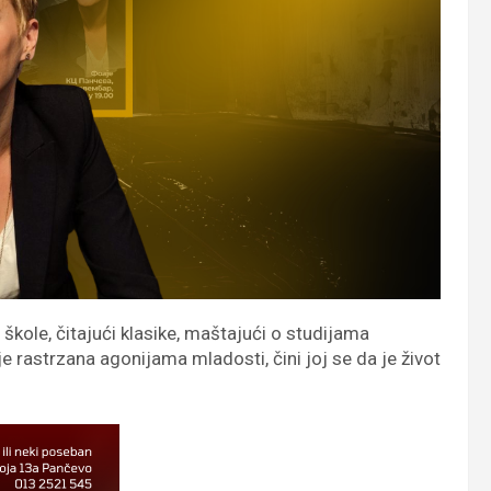
kole, čitajući klasike, maštajući o studijama
e rastrzana agonijama mladosti, čini joj se da je život