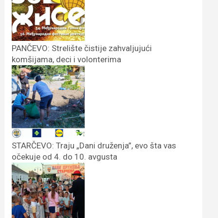
PANČEVO: Strelište čistije zahvaljujući
komšijama, deci i volonterima
STARČEVO: Traju „Dani druženja”, evo šta vas
očekuje od 4. do 10. avgusta