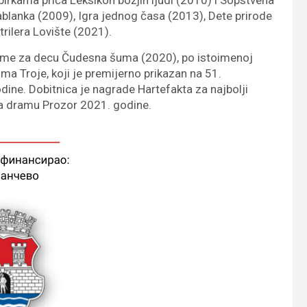
birkama priča Leksikon božjih ljudi (2010) i Sopstvena
blanka (2009), Igra jednog časa (2013), Dete prirode
rilera Lovište (2021).
ame za decu Čudesna šuma (2020), po istoimenoj
ilma Troje, koji je premijerno prikazan na 51.
ne. Dobitnica je nagrade Hartefakta za najbolji
a dramu Prozor 2021. godine.