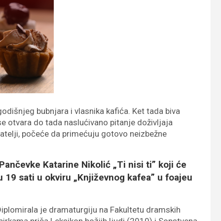
dišnjeg bubnjara i vlasnika kafića. Ket tada biva
 otvara do tada naslućivano pitanje doživljaja
rijatelji, počeće da primećuju gotovo neizbežne
a Pančevke
Katarine Nikolić
„Ti nisi ti” koji će
u 19 sati u okviru „Književnog kafea” u foajeu
Diplomirala je dramaturgiju na Fakultetu dramskih