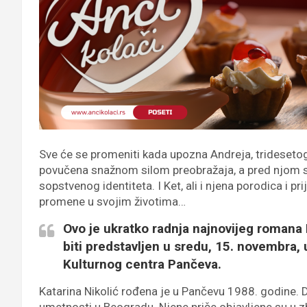
Sve će se promeniti kada upozna Andreja, tridesetogo
povučena snažnom silom preobražaja, a pred njom se
sopstvenog identiteta. I Ket, ali i njena porodica i p
promene u svojim životima…
Ovo je ukratko radnja najnovijeg roman
biti predstavljen u sredu, 15. novembra, 
Kulturnog centra Pančeva.
Katarina Nikolić rođena je u Pančevu 1988. godine. 