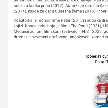
umetnosti u Beogradu. Njene priče objavljene su u z
soba za kratku priču (2012). Autorka je romana Kaza
(2014), knjige za decu Čudesna šuma (2015) i noar-t
Koautorka je monodrame Petar (2015) i autorka dr
knjizi. Koscenaristkinja je filma The Pond (2021), i f
Međunarodnom filmskom festivalu – FEST 2023. godi
dramski savremeni društveno- angažovani komad z