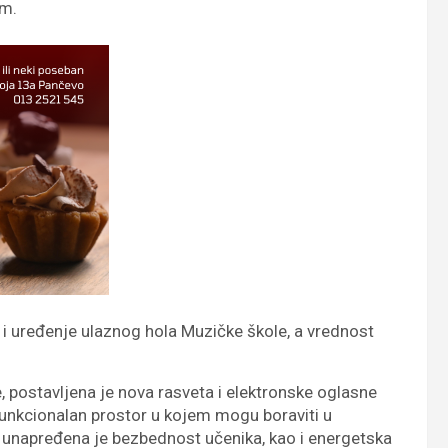
om.
 i uređenje ulaznog hola Muzičke škole, a vrednost
e, postavljena je nova rasveta i elektronske oglasne
 funkcionalan prostor u kojem mogu boraviti u
 unapređena je bezbednost učenika, kao i energetska