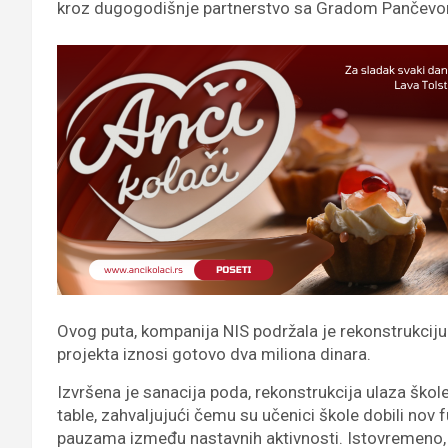
kroz dugogodišnje partnerstvo sa Gradom Pančev
Ovog puta, kompanija NIS podržala je rekonstrukciju
projekta iznosi gotovo dva miliona dinara.
Izvršena je sanacija poda, rekonstrukcija ulaza škol
table, zahvaljujući čemu su učenici škole dobili nov
pauzama između nastavnih aktivnosti. Istovremeno,