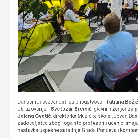
Današnjoj svečanosti su prisustvovali
Tatjana Boži
obrazovanje, i
Svetozar Eremić
, glavni inženjer za
Jelena Cvetić
, direktorka Muzičke škole „Jovan Band
zadovoljstvo zbog toga što profesori i učenici imaju
nastavka uspešne saradnje Grada Pančeva i kompani