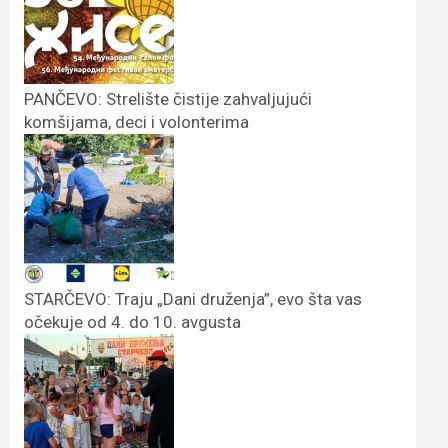
PANČEVO: Strelište čistije zahvaljujući
komšijama, deci i volonterima
STARČEVO: Traju „Dani druženja”, evo šta vas
očekuje od 4. do 10. avgusta