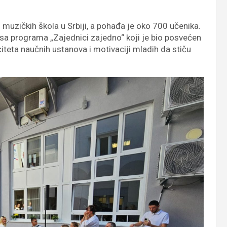
 muzičkih škola u Srbiji, a pohađa je oko 700 učenika.
usa programa „Zajednici zajedno“ koji je bio posvećen
teta naučnih ustanova i motivaciji mladih da stiču