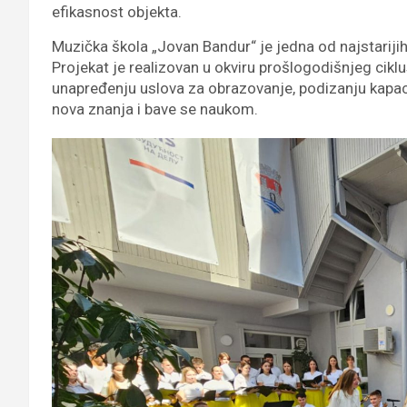
efikasnost objekta.
Muzička škola „Jovan Bandur“ je jedna od najstarijih
Projekat je realizovan u okviru prošlogodišnjeg cikl
unapređenju uslova za obrazovanje, podizanju kapaci
nova znanja i bave se naukom.