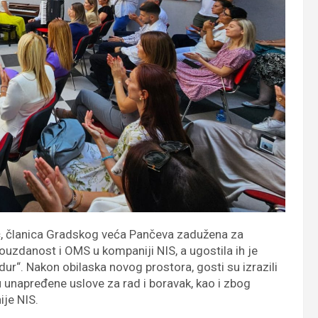
ć
, članica Gradskog veća Pančeva zadužena za
 pouzdanost i OMS u kompaniji NIS, a ugostila ih je
ur“. Nakon obilaska novog prostora, gosti su izrazili
 unapređene uslove za rad i boravak, kao i zbog
je NIS.