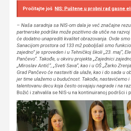
Pročitajte još
NIS: Puštene u probni rad gasne e
– Naša saradnja sa NIS-om dala je već značajne rezult
partnerske podrške može pozitivno da utiče na razvoj
će dodatno unaprediti kvalitet obrazovanja. Ovde smo 
Sanacijom prostora od 133 m2 poboljšali smo funkcio
zajedno” je sproveden i u Tehničkoj školi „23. maj“, El
Pančevo“. Takođe, u okviru projekta „Zajednici zajedn
„Miroslav Antić“, „Sveti Sava“, kao i u OŠ „Žarko Zre
Grad Pančevo će nastaviti da ulaže, kao i do sada u 
jer time ulažemo u budućnost. Takođe, nastavićemo i
talentovanu decu koja često osvajaju nagrade i na 
Božić i zahvalila se NIS-u na kontinuiranoj podršci i 