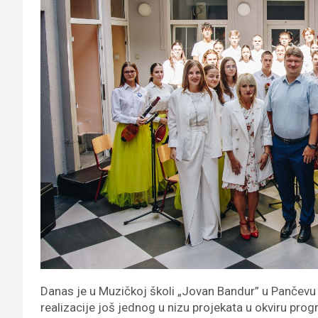
Danas je u Muzičkoj školi „Jovan Bandur” u Pančev
realizacije još jednog u nizu projekata u okviru pro