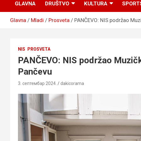
GLAVNA
DRUŠTVO
KULTURA
SPORT
Glavna
Mladi
Prosveta
PANČEVO: NIS podržao Muzi
NIS
PROSVETA
PANČEVO: NIS podržao Muzičku
Pančevu
3. септембар 2024.
dakicorama