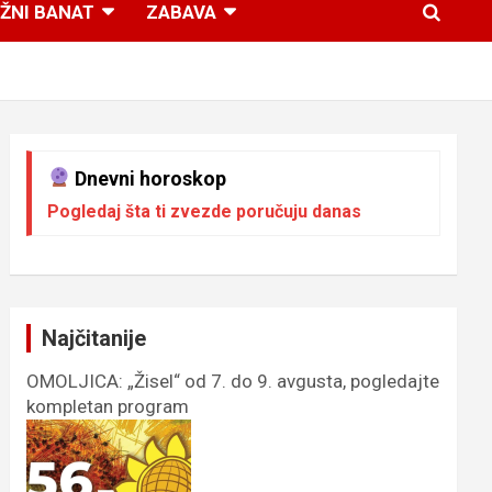
ŽNI BANAT
ZABAVA
Dnevni horoskop
Pogledaj šta ti zvezde poručuju danas
Najčitanije
OMOLJICA: „Žisel“ od 7. do 9. avgusta, pogledajte
kompletan program