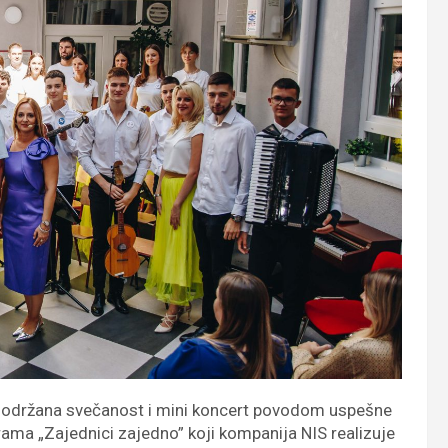
u održana svečanost i mini koncert povodom uspešne
grama „Zajednici zajedno” koji kompanija NIS realizuje