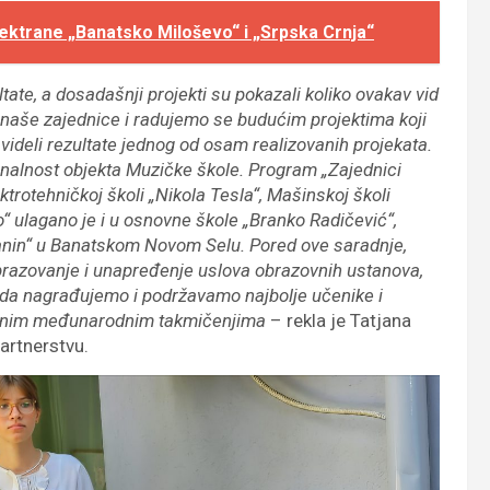
lektrane „Banatsko Miloševo“ i „Srpska Crnja“
ate, a dosadašnji projekti su pokazali koliko ovakav vid
 naše zajednice i radujemo se budućim projektima koji
videli rezultate jednog od osam realizovanih projekata.
nalnost objekta Muzičke škole. Program „Zajednici
ektrotehničkoj školi „Nikola Tesla“, Mašinskoj školi
o“ ulagano je i u osnovne škole „Branko Radičević“,
njanin“ u Banatskom Novom Selu. Pored ove saradnje,
obrazovanje i unapređenje uslova obrazovnih ustanova,
 da nagrađujemo i podržavamo najbolje učenike i
raznim međunarodnim takmičenjima
– rekla je Tatjana
partnerstvu.