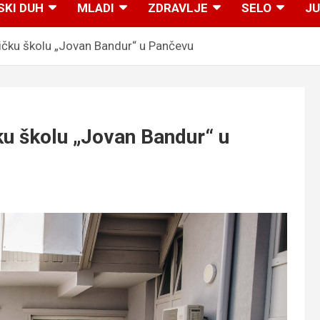
SKI DUH
MLADI
ZDRAVLJE
SELO
JU
čku školu „Jovan Bandur“ u Pančevu
 školu „Jovan Bandur“ u