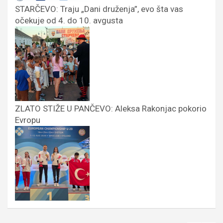
STARČEVO: Traju „Dani druženja”, evo šta vas
očekuje od 4. do 10. avgusta
ZLATO STIŽE U PANČEVO: Aleksa Rakonjac pokorio
Evropu