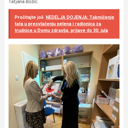
Tatjana Božić.
Pročitajte još
NEDELJA DOJENJA: Takmičenje
tata u presvlačenju pelena i radionica za
trudnice u Domu zdravlja, prijave do 30. jula