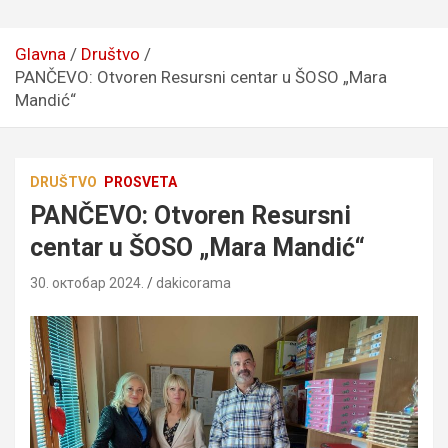
Glavna
Društvo
PANČEVO: Otvoren Resursni centar u ŠOSO „Mara
Mandić“
DRUŠTVO
PROSVETA
PANČEVO: Otvoren Resursni
centar u ŠOSO „Mara Mandić“
30. октобар 2024.
dakicorama