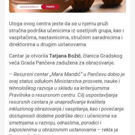
Uloga ovog centra jeste da se u njemu pruži
stručna podrška učenicima iz osetljivih grupa, kao i
vaspitačima, nastavnicima, stručnim saradnicima i
direktorima u drugim ustanovama.
Centar je otvorila
Tatjana Božić
, članica Gradskog
veća Grada Pančeva zadužena za obrazovanje.
– Resursni centar „Mara Mandić“ u Pančevu dobio je
ovaj status odlukom Ministarstva prosvete, nauke i
tehnološkog razvoja u skladu sa kriterijumima
Pravilnika o resursnom centru. Cilj uspostavljanja
resursnih centara je unapređivanje kvaliteta
inkluzivnog obrazovanja i vaspitanja, kao i povećanje
dostupnosti dodatne podrške deci i učenicima sa
smetnjama u razvoju, odraslima, porodici i
zaposlenima u obrazovnim ustanovama
– rekla je