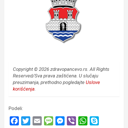
Copyright © 2026 zdravopancevo.rs. All Rights
Reserved/Sva prava zaštićena.
U slučaju
preuzimanja, prethodno pogledajte
Uslove
korišćenja
.
Podeli:
F
T
E
M
M
Vi
W
S