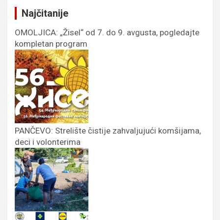
Najčitanije
OMOLJICA: „Žisel“ od 7. do 9. avgusta, pogledajte
kompletan program
PANČEVO: Strelište čistije zahvaljujući komšijama,
deci i volonterima