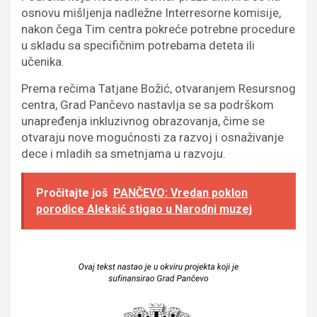
osnovu mišljenja nadležne Interresorne komisije,
nakon čega Tim centra pokreće potrebne procedure
u skladu sa specifičnim potrebama deteta ili
učenika.
Prema rečima Tatjane Božić, otvaranjem Resursnog
centra, Grad Pančevo nastavlja se sa podrškom
unapređenja inkluzivnog obrazovanja, čime se
otvaraju nove mogućnosti za razvoj i osnaživanje
dece i mladih sa smetnjama u razvoju.
Pročitajte još
PANČEVO: Vredan poklon
porodice Aleksić stigao u Narodni muzej