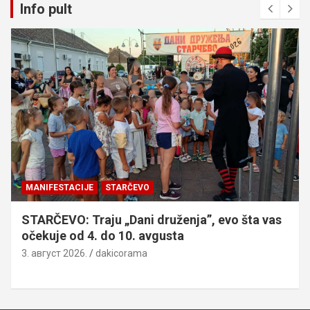
Info pult
MANIFESTACIJE
STARČEVO
STARČEVO: Traju „Dani druženja”, evo šta vas
očekuje od 4. do 10. avgusta
3. август 2026.
dakicorama