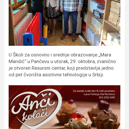
U Školi za osnovno i srednje obrazovanje „Mara
Mandić“ u Pančevu u utorak, 29. oktobra, zvanično
je otvoren Resursni centar, koji predstavlja jedno
od pet čvorišta asistivne tehnologije u Srbiji.