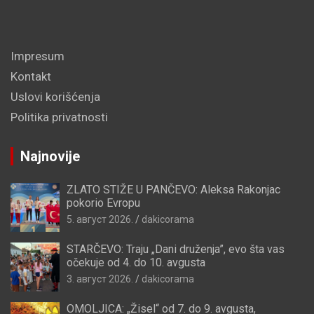
Impresum
Kontakt
Uslovi korišćenja
Politika privatnosti
Najnovije
ZLATO STIŽE U PANČEVO: Aleksa Rakonjac
pokorio Evropu
5. август 2026.
dakicorama
STARČEVO: Traju „Dani druženja”, evo šta vas
očekuje od 4. do 10. avgusta
3. август 2026.
dakicorama
OMOLJICA: „Žisel“ od 7. do 9. avgusta,