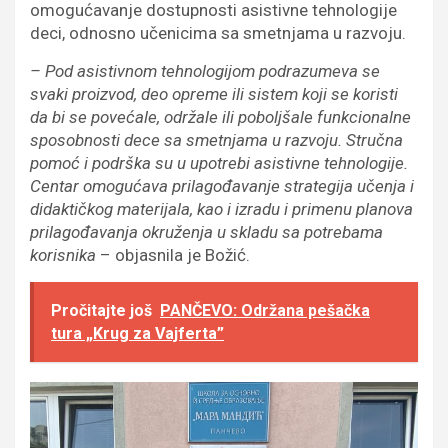
omogućavanje dostupnosti asistivne tehnologije
deci, odnosno učenicima sa smetnjama u razvoju.
– Pod asistivnom tehnologijom podrazumeva se
svaki proizvod, deo opreme ili sistem koji se koristi
da bi se povećale, održale ili poboljšale funkcionalne
sposobnosti dece sa smetnjama u razvoju. Stručna
pomoć i podrška su u upotrebi asistivne tehnologije.
Centar omogućava prilagođavanje strategija učenja i
didaktičkog materijala, kao i izradu i primenu planova
prilagođavanja okruženja u skladu sa potrebama
korisnika
– objasnila je Božić.
Pročitajte još
PANČEVO: Održana pešačka
tura „Krug za Vajferta”