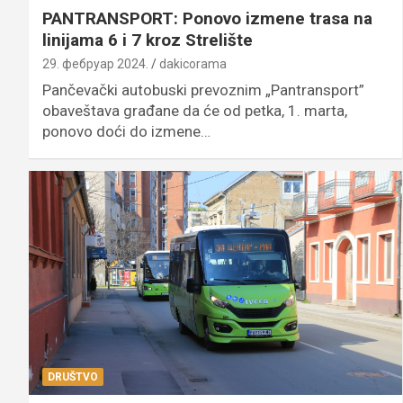
PANTRANSPORT: Ponovo izmene trasa na
linijama 6 i 7 kroz Strelište
29. фебруар 2024.
dakicorama
Pančevački autobuski prevoznim „Pantransport”
obaveštava građane da će od petka, 1. marta,
ponovo doći do izmene…
DRUŠTVO