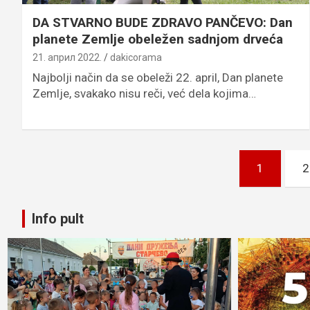
DA STVARNO BUDE ZDRAVO PANČEVO: Dan
planete Zemlje obeležen sadnjom drveća
21. април 2022.
dakicorama
Najbolji način da se obeleži 22. april, Dan planete
Zemlje, svakako nisu reči, već dela kojima…
Пагинација
1
2
чланака
Info pult