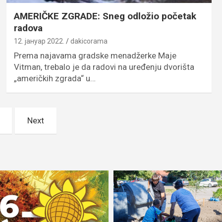
AMERIČKE ZGRADE: Sneg odložio početak
radova
12. јануар 2022.
dakicorama
Prema najavama gradske menadžerke Maje
Vitman, trebalo je da radovi na uređenju dvorišta
„američkih zgrada“ u…
Next