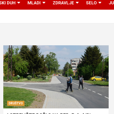
SKI DUH
MLADI
ZDRAVLJE
SELO
JU
DRUŠTVO