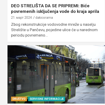
DEO STRELIŠTA DA SE PRIPREMI: Biće
povremenih isključenja vode do kraja aprila
21. март 2024.
dakicorama
Zbog rekonstrukcije vodovodne mreže u naselju
Strelište u Pančevu, pojedine ulice će u narednom
periodu povremeno…
DRUŠTVO
SERVISNE INFORMACIJE