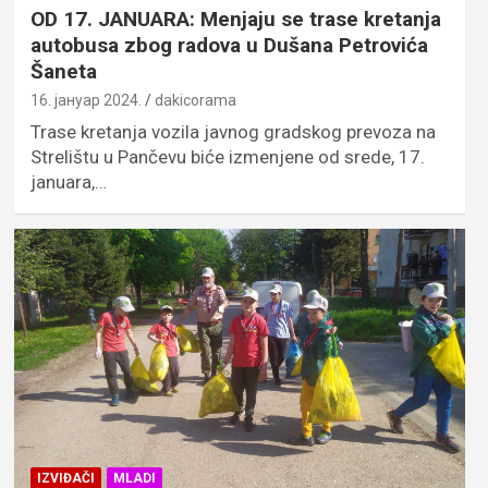
OD 17. JANUARA: Menjaju se trase kretanja
autobusa zbog radova u Dušana Petrovića
Šaneta
16. јануар 2024.
dakicorama
Trase kretanja vozila javnog gradskog prevoza na
Strelištu u Pančevu biće izmenjene od srede, 17.
januara,…
IZVIĐAČI
MLADI