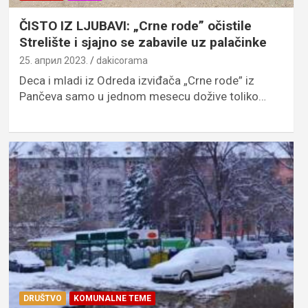
ČISTO IZ LJUBAVI: „Crne rode” očistile
Strelište i sjajno se zabavile uz palačinke
25. април 2023.
dakicorama
Deca i mladi iz Odreda izviđača „Crne rode” iz
Pančeva samo u jednom mesecu dožive toliko…
DRUŠTVO
KOMUNALNE TEME