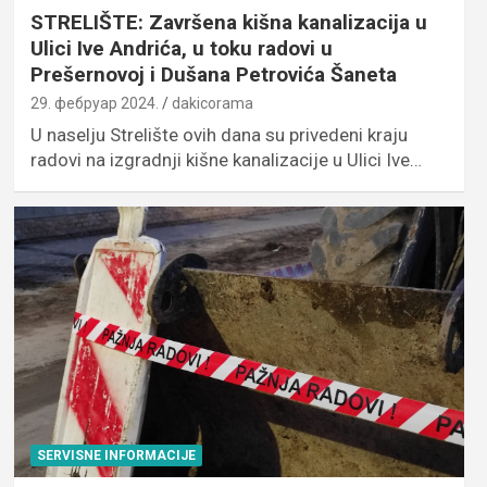
STRELIŠTE: Završena kišna kanalizacija u
Ulici Ive Andrića, u toku radovi u
Prešernovoj i Dušana Petrovića Šaneta
29. фебруар 2024.
dakicorama
U naselju Strelište ovih dana su privedeni kraju
radovi na izgradnji kišne kanalizacije u Ulici Ive…
SERVISNE INFORMACIJE