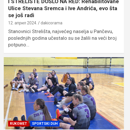
I STRELIŠTE DOŠLO NA RED: Rehabilitovane
Ulice Stevana Sremca i Ive Andrića, evo šta
se još radi
12. април 2024.
dakicorama
Stanovnici Strelišta, najvećeg naselja u Pančevu,
poslednjih godina učestalo su se žalili na veći broj
potpuno…
RUKOMET
SPORTSKI DUH