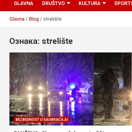
GLAVNA
DRUŠTVO
KULTURA
SPORT
Glavna
Blog
strelište
Ознака:
strelište
BEZBEDNOST U SAOBRAĆAJU