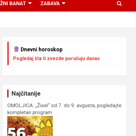
ŽNI BANAT
ZABAVA
Dnevni horoskop
Pogledaj šta ti zvezde poručuju danas
Najčitanije
OMOLJICA: „Žisel“ od 7. do 9. avgusta, pogledajte
kompletan program