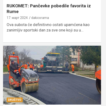
RUKOMET: Pančevke pobedile favorita iz
Rume
17. март 2024.
dakicorama
Ova subota će definitivno ostati upamćena kao
zanimljiv sportski dan za sve one koji su u…
DRUŠTVO