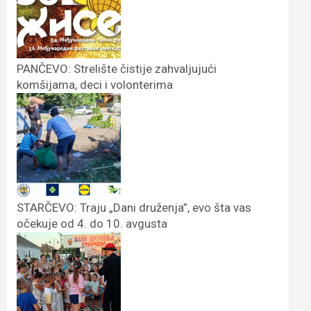
PANČEVO: Strelište čistije zahvaljujući
komšijama, deci i volonterima
STARČEVO: Traju „Dani druženja”, evo šta vas
očekuje od 4. do 10. avgusta