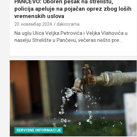
PANČEVO: Oboren pešak na strelištu,
policija apeluje na pojačan oprez zbog loših
vremenskih uslova
20. новембар 2024.
dakicorama
Na uglu Ulica Veljka Petrovića i Veljka Vlahovića u
naselju Strelište u Pančevu, večeras nešto pre…
SERVISNE INFORMACIJE