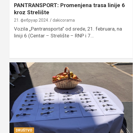
PANTRANSPORT: Promenjena trasa linije 6
kroz Strelište
21. фебруар 2024.
dakicorama
Vozila „Pantransporta” od srede, 21. februara, na
liniji 6 (Centar – Strelište – RNP i 7…
DRUŠTVO