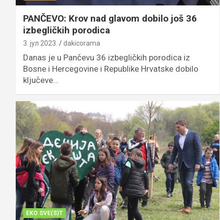
PANČEVO: Krov nad glavom dobilo još 36
izbegličkih porodica
3. јул 2023.
dakicorama
Danas je u Pančevu 36 izbegličkih porodica iz
Bosne i Hercegovine i Republike Hrvatske dobilo
ključeve…
EKO SVE(S)T