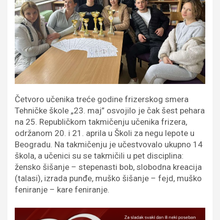
Četvoro učenika treće godine frizerskog smera
Tehničke škole „23. maj” osvojilo je čak šest pehara
na 25. Republičkom takmičenju učenika frizera,
održanom 20. i 21. aprila u Školi za negu lepote u
Beogradu. Na takmičenju je učestvovalo ukupno 14
škola, a učenici su se takmičili u pet disciplina:
žensko šišanje – stepenasti bob, slobodna kreacija
(talasi), izrada punđe, muško šišanje – fejd, muško
feniranje – kare feniranje.