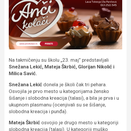
Na takmičenju su školu „23. maj” predstavljali
Snežana Lekić, Mateja Škrbić, Glorijan Nikolić i
Milica Savić.
Snežana Lekić
donela je školi čak tri pehara.
Osvojila je prvo mesto u kategorijama žensko
šišanje i slobodna kreacija (talasi), a bila je prva i u
ukupnom plasmanu (ocenjivali su se šišanje,
slobodna kreacija i punđa).
Mateja Škrbić
osvojio je drugo mesto u kategoriji
slobodna kreacija (talasi). U kategoriji muško