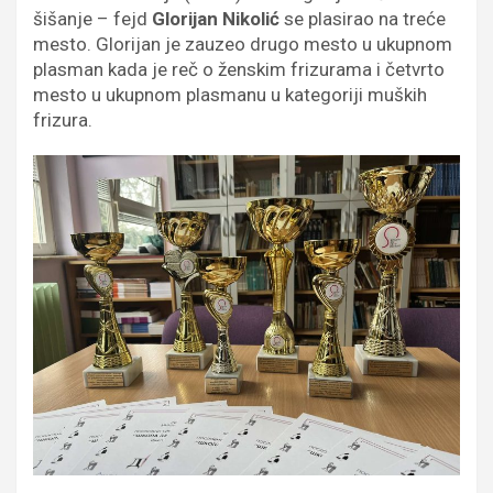
šišanje – fejd
Glorijan Nikolić
se plasirao na treće
mesto. Glorijan je zauzeo drugo mesto u ukupnom
plasman kada je reč o ženskim frizurama i četvrto
mesto u ukupnom plasmanu u kategoriji muških
frizura.