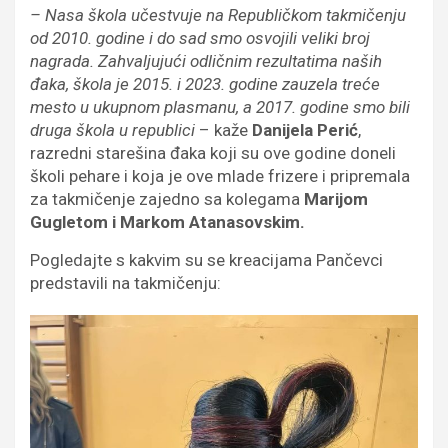
– Nasa škola učestvuje na Republičkom takmičenju
od 2010. godine i do sad smo osvojili veliki broj
nagrada. Zahvaljujući odličnim rezultatima naših
đaka, škola je 2015. i 2023. godine zauzela treće
mesto u ukupnom plasmanu, a 2017. godine smo bili
druga škola u republici
– kaže
Danijela Perić
,
razredni starešina đaka koji su ove godine doneli
školi pehare i koja je ove mlade frizere i pripremala
za takmičenje zajedno sa kolegama
Marijom
Gugletom i Markom Atanasovskim.
Pogledajte s kakvim su se kreacijama Pančevci
predstavili na takmičenju: