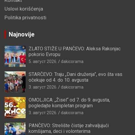
Uslovi korišćenja
Politika privatnosti
Najnovije
ZLATO STIŽE U PANČEVO: Aleksa Rakonjac
pokorio Evropu
5. август 2026.
dakicorama
STARČEVO: Traju „Dani druženja”, evo šta vas
očekuje od 4. do 10. avgusta
3. август 2026.
dakicorama
OMOLJICA: „Žisel“ od 7. do 9. avgusta,
pogledajte kompletan program
3. август 2026.
dakicorama
PANČEVO: Strelište čistije zahvaljujući
komšijama, deci i volonterima