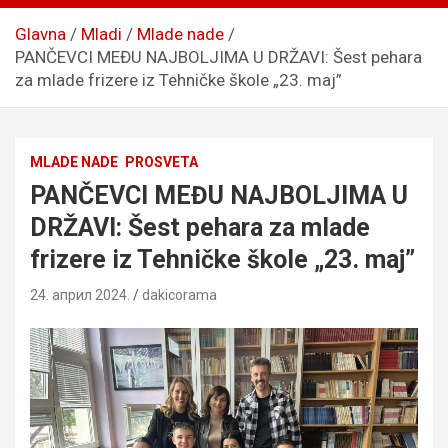
Glavna
Mladi
Mlade nade
PANČEVCI MEĐU NAJBOLJIMA U DRŽAVI: Šest pehara
za mlade frizere iz Tehničke škole „23. maj”
MLADE NADE
PROSVETA
PANČEVCI MEĐU NAJBOLJIMA U
DRŽAVI: Šest pehara za mlade
frizere iz Tehničke škole „23. maj”
24. април 2024.
dakicorama