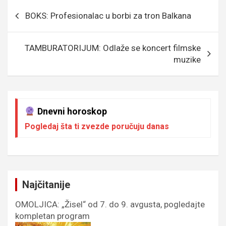
o
g
g
A
Кретање
BOKS: Profesionalac u borbi za tron Balkana
o
e
er
p
чланка
k
p
TAMBURATORIJUM: Odlaže se koncert filmske
muzike
Dnevni horoskop
Pogledaj šta ti zvezde poručuju danas
Najčitanije
OMOLJICA: „Žisel“ od 7. do 9. avgusta, pogledajte
kompletan program