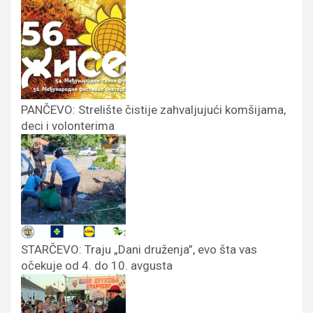
PANČEVO: Strelište čistije zahvaljujući komšijama,
deci i volonterima
STARČEVO: Traju „Dani druženja”, evo šta vas
očekuje od 4. do 10. avgusta