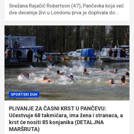
Snežana Rajačić Robertson (47), Pančevka koja već
dve decenije živi u Londonu prva je doplivala do…
SPORTSKI DUH
PLIVANJE ZA ČASNI KRST U PANČEVU:
Učestvuje 68 takmičara, ima žena i stranaca, a
krst će nositi 85 konjanika (DETALJNA
MARŠRUTA)