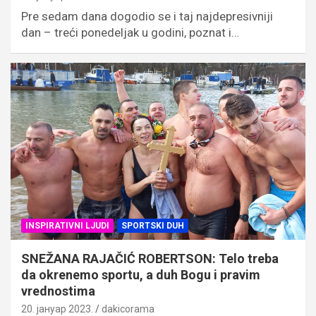
Pre sedam dana dogodio se i taj najdepresivniji
dan – treći ponedeljak u godini, poznat i…
INSPIRATIVNI LJUDI
SPORTSKI DUH
SNEŽANA RAJAČIĆ ROBERTSON: Telo treba
da okrenemo sportu, a duh Bogu i pravim
vrednostima
20. јануар 2023.
dakicorama