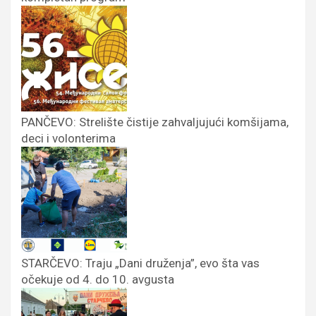
PANČEVO: Strelište čistije zahvaljujući komšijama,
deci i volonterima
STARČEVO: Traju „Dani druženja”, evo šta vas
očekuje od 4. do 10. avgusta