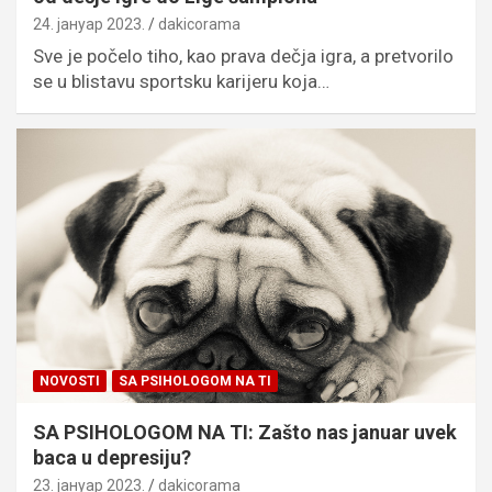
24. јануар 2023.
dakicorama
Sve je počelo tiho, kao prava dečja igra, a pretvorilo
se u blistavu sportsku karijeru koja…
NOVOSTI
SA PSIHOLOGOM NA TI
SA PSIHOLOGOM NA TI: Zašto nas januar uvek
baca u depresiju?
23. јануар 2023.
dakicorama