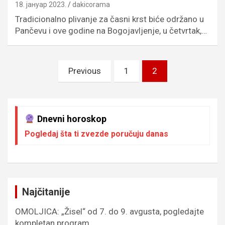
18. јануар 2023.
dakicorama
Tradicionalno plivanje za časni krst biće održano u
Pančevu i ove godine na Bogojavljenje, u četvrtak,…
Пагинација
Previous
1
2
чланака
Dnevni horoskop
Pogledaj šta ti zvezde poručuju danas
Najčitanije
OMOLJICA: „Žisel“ od 7. do 9. avgusta, pogledajte
kompletan program