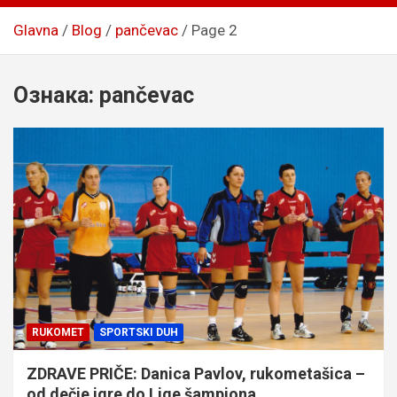
Glavna
Blog
pančevac
Page 2
Ознака:
pančevac
RUKOMET
SPORTSKI DUH
ZDRAVE PRIČE: Danica Pavlov, rukometašica –
od dečje igre do Lige šampiona