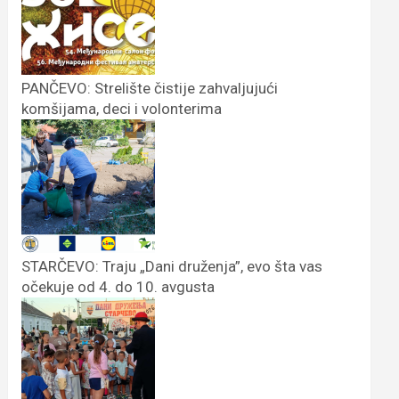
PANČEVO: Strelište čistije zahvaljujući
komšijama, deci i volonterima
STARČEVO: Traju „Dani druženja”, evo šta vas
očekuje od 4. do 10. avgusta