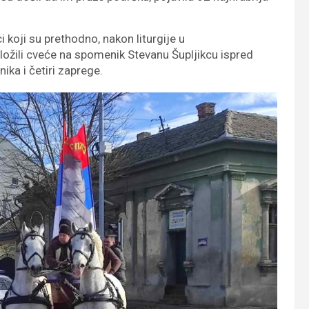
i koji su prethodno, nakon liturgije u
ložili cveće na spomenik Stevanu Šupljikcu ispred
ika i četiri zaprege.