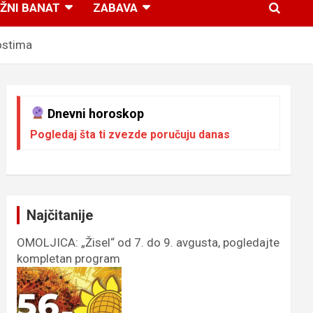
ŽNI BANAT
ZABAVA
ostima
Dnevni horoskop
Pogledaj šta ti zvezde poručuju danas
Najčitanije
OMOLJICA: „Žisel“ od 7. do 9. avgusta, pogledajte
kompletan program