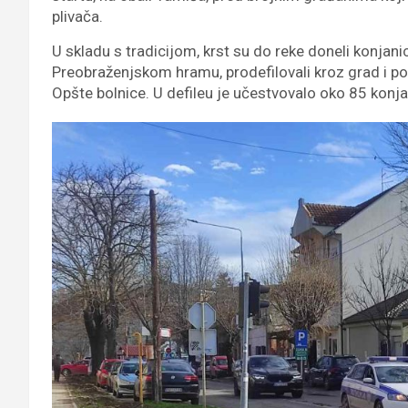
plivača.
U skladu s tradicijom, krst su do reke doneli konjanic
Preobraženjskom hramu, prodefilovali kroz grad i po
Opšte bolnice. U defileu je učestvovalo oko 85 konjan