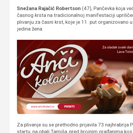
Snežana Rajačić Robertson
(47), Pančevka koja već
časnog krsta na tradicionalnoj manifestaciji uprilič
plivanju za časni krst, koje je 11. put organizovano 
jedina žena.
Za plivanje su se prethodno prijavila 73 najhrabrija P
startu, na obali Tamiša, pred brojnim građanima koji 