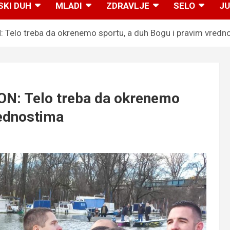
SKI DUH
MLADI
ZDRAVLJE
SELO
JU
lo treba da okrenemo sportu, a duh Bogu i pravim vredn
: Telo treba da okrenemo
rednostima