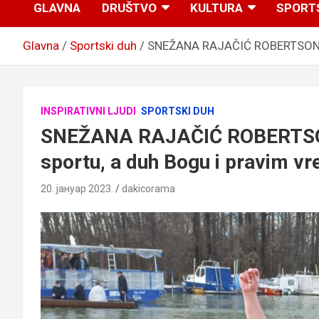
GLAVNA
DRUŠTVO
KULTURA
SPORT
Glavna
Sportski duh
SNEŽANA RAJAČIĆ ROBERTSON: Te
INSPIRATIVNI LJUDI
SPORTSKI DUH
SNEŽANA RAJAČIĆ ROBERTSON
sportu, a duh Bogu i pravim v
20. јануар 2023.
dakicorama