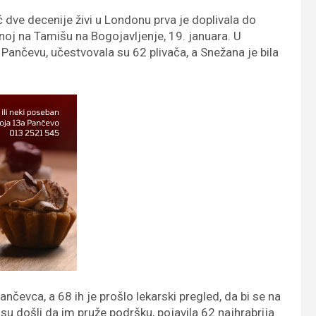
 dve decenije živi u Londonu prva je doplivala do
enoj na Tamišu na Bogojavljenje, 19. januara. U
u Pančevu, učestvovalа su 62 plivača, a Snežana je bila
ančevca, a 68 ih je prošlo lekarski pregled, da bi se na
su došli da im pruže podršku, pojavila 62 najhrabrija