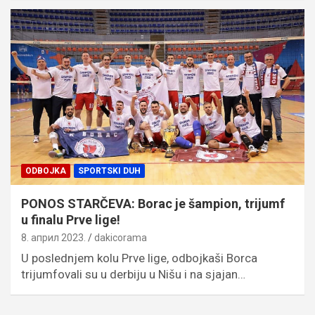
ODBOJKA
SPORTSKI DUH
PONOS STARČEVA: Borac je šampion, trijumf
u finalu Prve lige!
8. април 2023.
dakicorama
U poslednjem kolu Prve lige, odbojkaši Borca
trijumfovali su u derbiju u Nišu i na sjajan…