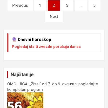
Пагинација
Previous
1
2
3
…
5
чланака
Next
Dnevni horoskop
Pogledaj šta ti zvezde poručuju danas
Najčitanije
OMOLJICA: „Žisel“ od 7. do 9. avgusta, pogledajte
kompletan program