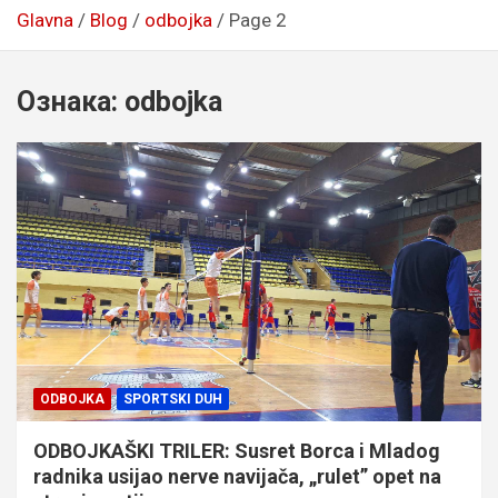
Glavna
Blog
odbojka
Page 2
Ознака:
odbojka
ODBOJKA
SPORTSKI DUH
ODBOJKAŠKI TRILER: Susret Borca i Mladog
radnika usijao nerve navijača, „rulet” opet na