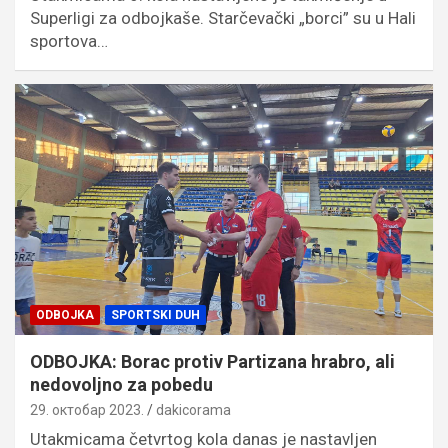
Superligi za odbojkaše. Starčevački „borci” su u Hali
sportova…
ODBOJKA
SPORTSKI DUH
ODBOJKA: Borac protiv Partizana hrabro, ali
nedovoljno za pobedu
29. октобар 2023.
dakicorama
Utakmicama četvrtog kola danas je nastavljen