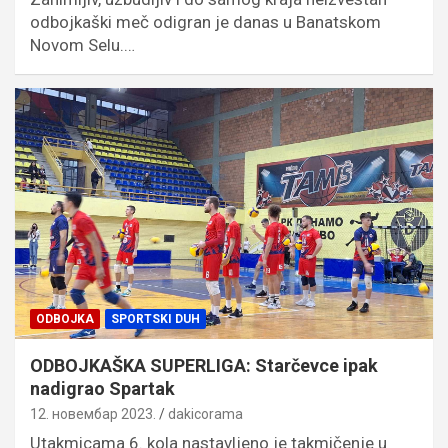
odbojkaški meč odigran je danas u Banatskom
Novom Selu.…
ODBOJKA
SPORTSKI DUH
ODBOJKAŠKA SUPERLIGA: Starčevce ipak
nadigrao Spartak
12. новембар 2023.
dakicorama
Utakmicama 6. kola nastavljeno je takmičenje u