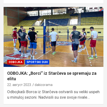
ODBOJKA
SPORTSKI DUH
ODBOJKA: „Borci” iz Starčeva se spremaju za
elitu
22. август 2023.
dakicorama
Odbojkaši Borca iz Starčeva ostvarili su veliki uspeh
u minuloj sezoni. Nadvisili su sve svoje rivale…