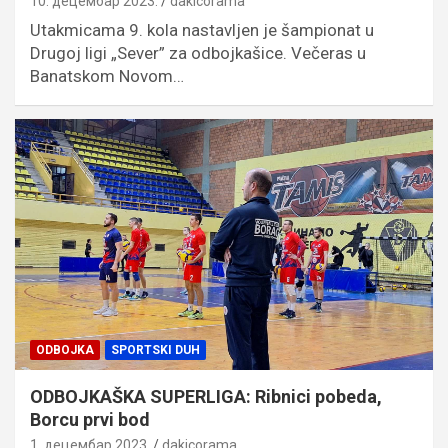
10. децембар 2023.
dakicorama
Utakmicama 9. kola nastavljen je šampionat u
Drugoj ligi „Sever” za odbojkašice. Večeras u
Banatskom Novom…
ODBOJKA
SPORTSKI DUH
ODBOJKAŠKA SUPERLIGA: Ribnici pobeda,
Borcu prvi bod
1. децембар 2023.
dakicorama