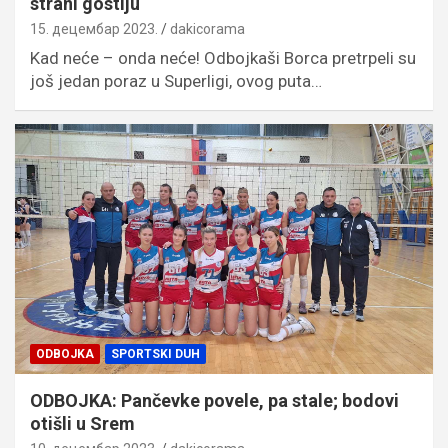
strani gostiju
15. децембар 2023.
dakicorama
Kad neće – onda neće! Odbojkaši Borca pretrpeli su
još jedan poraz u Superligi, ovog puta…
ODBOJKA
SPORTSKI DUH
ODBOJKA: Pančevke povele, pa stale; bodovi
otišli u Srem