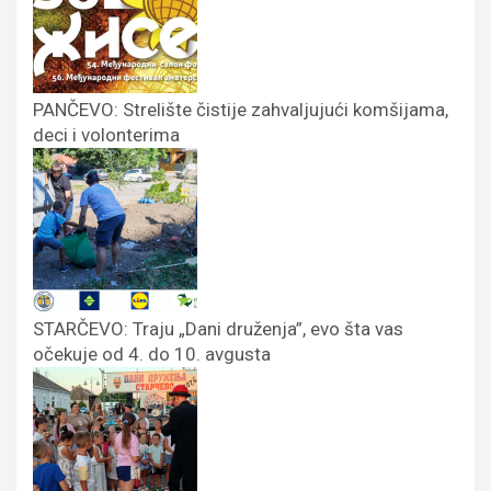
PANČEVO: Strelište čistije zahvaljujući komšijama,
deci i volonterima
STARČEVO: Traju „Dani druženja”, evo šta vas
očekuje od 4. do 10. avgusta