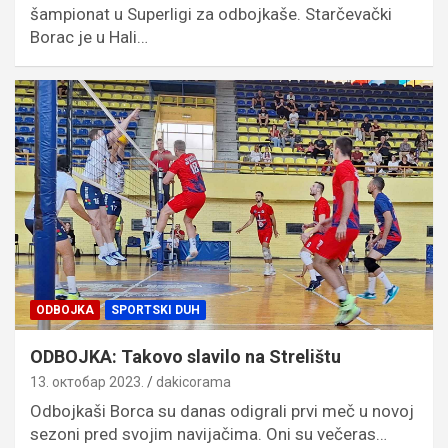
šampionat u Superligi za odbojkaše. Starčevački
Borac je u Hali…
ODBOJKA
SPORTSKI DUH
ODBOJKA: Takovo slavilo na Strelištu
13. октобар 2023.
dakicorama
Odbojkaši Borca su danas odigrali prvi meč u novoj
sezoni pred svojim navijačima. Oni su večeras…