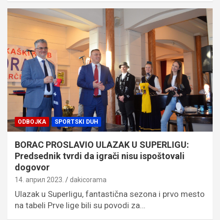
ODBOJKA
SPORTSKI DUH
BORAC PROSLAVIO ULAZAK U SUPERLIGU:
Predsednik tvrdi da igrači nisu ispoštovali
dogovor
14. април 2023.
dakicorama
Ulazak u Superligu, fantastična sezona i prvo mesto
na tabeli Prve lige bili su povodi za…