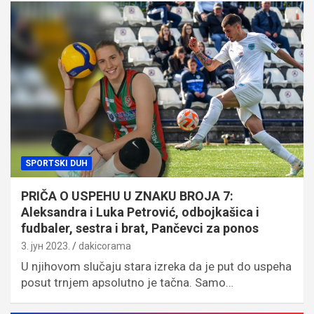
SPORTSKI DUH
PRIČA O USPEHU U ZNAKU BROJA 7:
Aleksandra i Luka Petrović, odbojkašica i
fudbaler, sestra i brat, Pančevci za ponos
3. јун 2023.
dakicorama
U njihovom slučaju stara izreka da je put do uspeha
posut trnjem apsolutno je tačna. Samo…