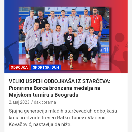
ODBOJKA
SPORTSKI DUH
VELIKI USPEH ODBOJKAŠA IZ STARČEVA:
Pionirima Borca bronzana medalja na
Majskom turniru u Beogradu
2. мај 2023.
dakicorama
Sjajna generacija mladih starčevačkih odbojkaša
koju predvode treneri Ratko Tanev i Vladimir
Kovačević, nastavlja da niže…