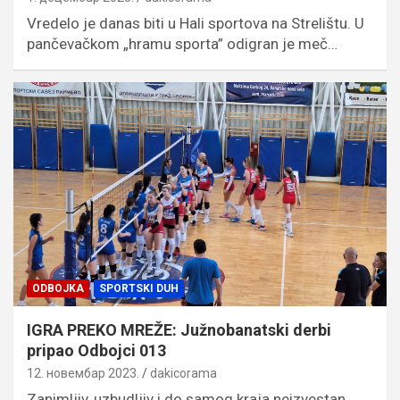
Vredelo je danas biti u Hali sportova na Strelištu. U
pančevačkom „hramu sporta” odigran je meč…
ODBOJKA
SPORTSKI DUH
IGRA PREKO MREŽE: Južnobanatski derbi
pripao Odbojci 013
12. новембар 2023.
dakicorama
Zanimljiv, uzbudljiv i do samog kraja neizvestan