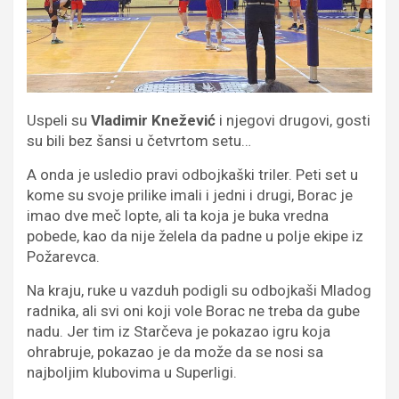
Uspeli su
Vladimir Knežević
i njegovi drugovi, gosti
su bili bez šansi u četvrtom setu…
A onda je usledio pravi odbojkaški triler. Peti set u
kome su svoje prilike imali i jedni i drugi, Borac je
imao dve meč lopte, ali ta koja je buka vredna
pobede, kao da nije želela da padne u polje ekipe iz
Požarevca.
Na kraju, ruke u vazduh podigli su odbojkaši Mladog
radnika, ali svi oni koji vole Borac ne treba da gube
nadu. Jer tim iz Starčeva je pokazao igru koja
ohrabruje, pokazao je da može da se nosi sa
najboljim klubovima u Superligi.