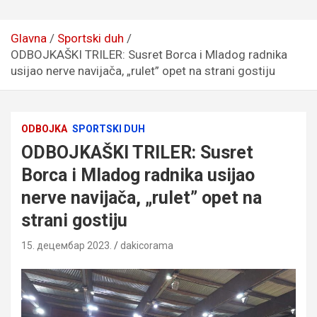
Glavna
Sportski duh
ODBOJKAŠKI TRILER: Susret Borca i Mladog radnika
usijao nerve navijača, „rulet” opet na strani gostiju
ODBOJKA
SPORTSKI DUH
ODBOJKAŠKI TRILER: Susret
Borca i Mladog radnika usijao
nerve navijača, „rulet” opet na
strani gostiju
15. децембар 2023.
dakicorama