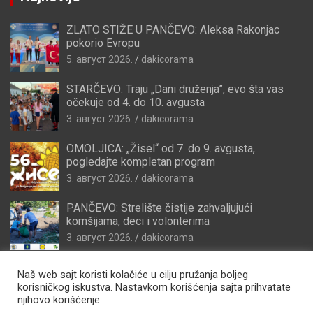
ZLATO STIŽE U PANČEVO: Aleksa Rakonjac
pokorio Evropu
5. август 2026.
dakicorama
STARČEVO: Traju „Dani druženja”, evo šta vas
očekuje od 4. do 10. avgusta
3. август 2026.
dakicorama
OMOLJICA: „Žisel“ od 7. do 9. avgusta,
pogledajte kompletan program
3. август 2026.
dakicorama
PANČEVO: Strelište čistije zahvaljujući
komšijama, deci i volonterima
3. август 2026.
dakicorama
Naš web sajt koristi kolačiće u cilju pružanja boljeg
korisničkog iskustva. Nastavkom korišćenja sajta prihvatate
njihovo korišćenje.