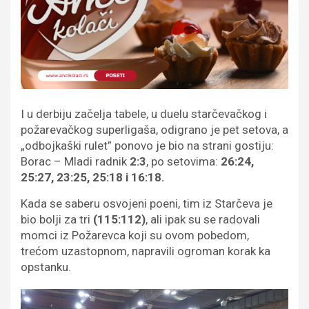
I u derbiju začelja tabele, u duelu starčevačkog i
požarevačkog superligaša, odigrano je pet setova, a
„odbojkaški rulet” ponovo je bio na strani gostiju:
Borac – Mladi radnik
2:3
, po setovima:
26:24,
25:27, 23:25, 25:18 i 16:18.
Kada se saberu osvojeni poeni, tim iz Starčeva je
bio bolji za tri
(115:112)
, ali ipak su se radovali
momci iz Požarevca koji su ovom pobedom,
trećom uzastopnom, napravili ogroman korak ka
opstanku.