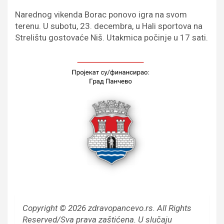
Narednog vikenda Borac ponovo igra na svom
terenu. U subotu, 23. decembra, u Hali sportova na
Strelištu gostovaće Niš. Utakmica počinje u 17 sati.
Copyright © 2026 zdravopancevo.rs. All Rights
Reserved/Sva prava zaštićena.
U slučaju