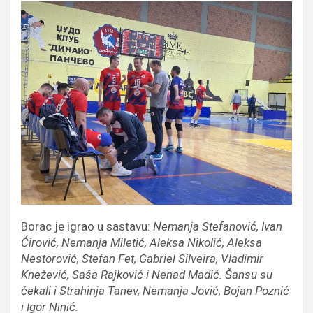
Borac je igrao u sastavu:
Nemanja Stefanović, Ivan
Ćirović, Nemanja Miletić, Aleksa Nikolić, Aleksa
Nestorović, Stefan Fet, Gabriel Silveira, Vladimir
Knežević, Saša Rajković i Nenad Madić. Šansu su
čekali i Strahinja Tanev, Nemanja Jović, Bojan Poznić
i Igor Ninić.