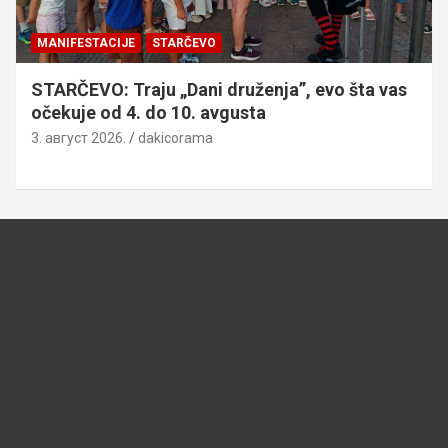
MANIFESTACIJE
STARČEVO
STARČEVO: Traju „Dani druženja”, evo šta vas
očekuje od 4. do 10. avgusta
3. август 2026.
dakicorama