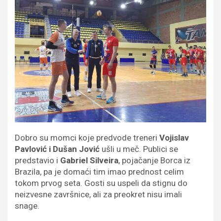
Dobro su momci koje predvode treneri
Vojislav
Pavlović i Dušan Jović
ušli u meč. Publici se
predstavio i
Gabriel Silveira
, pojačanje Borca iz
Brazila, pa je domaći tim imao prednost celim
tokom prvog seta. Gosti su uspeli da stignu do
neizvesne završnice, ali za preokret nisu imali
snage.