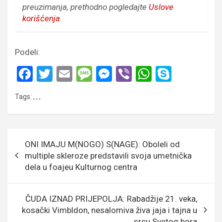
preuzimanja, prethodno pogledajte
Uslove
korišćenja
.
Podeli:
F
T
E
M
M
Vi
W
S
a
wi
m
es
es
b
h
ky
Tags:
,
,
,
ce
tt
ail
s
se
er
at
p
b
er
a
n
s
e
o
g
g
A
Кретање
ONI IMAJU M(NOGO) S(NAGE): Oboleli od
o
e
er
p
чланка
multiple skleroze predstavili svoja umetnička
k
p
dela u foajeu Kulturnog centra
ČUDA IZNAD PRIJEPOLJA: Rabadžije 21. veka,
kosački Vimbldon, nesalomiva živa jaja i tajna u
srcu Svetog bora