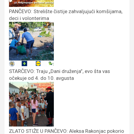
PANČEVO: Strelište čistije zahvaljujući komšijama,
deci i volonterima
STARČEVO: Traju „Dani druženja”, evo šta vas
očekuje od 4. do 10. avgusta
ZLATO STIŽE U PANČEVO: Aleksa Rakonjac pokorio