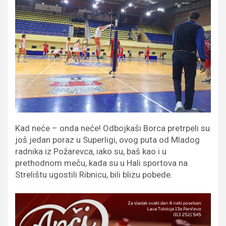
Kad neće – onda neće! Odbojkaši Borca pretrpeli su
još jedan poraz u Superligi, ovog puta od Mladog
radnika iz Požarevca, iako su, baš kao i u
prethodnom meču, kada su u Hali sportova na
Strelištu ugostili Ribnicu, bili blizu pobede.