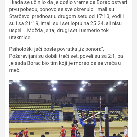
I kada se učinilo da je došlo vreme da Borac ostvari
prvu pobedu, ponovo se sve okrenulo. Imali su
Starčevci prednost u drugom setu od 17:13, vodili
su i sa 21:19, imali su i set loptu na 25:24, ali nisu
uspeli… Možda je taj drugi set i usmerio tok
utakmice.
Psihološki jači posle povratka „iz ponora”,
Požarevljani su dobili treći set, poveli su sa 2:1, pa
je sada Borac bio tim koji je morao da se vraća u
meč.